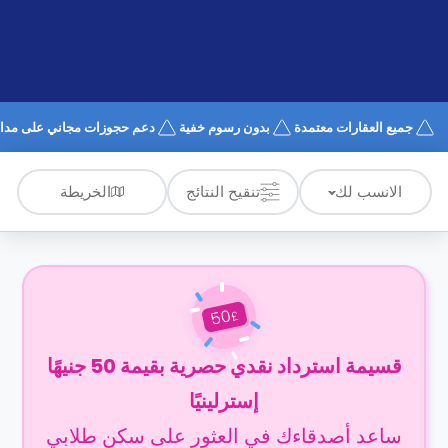
الدعم
و
عبر
المساعدة
الهاتف
اتصل
بنا
كيف
جميع العقارات معتمدة
بدون رسوم خفية
دعم حجوزات مجاني على مدار 4/7
تعمل؟
الأسئلة
الشائعة
الخريطة
الانسب لك
تنقيح النتائج
50
£
قسيمة استرداد نقدي حصرية بقيمة 50 جنيهًا
إسترلينيًا
ساعد أصدقاءك في العثور على سكن طلابي