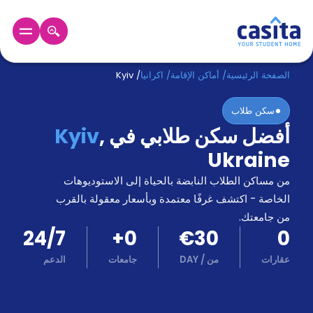
الرئيسية
عربي
EUR
الصفحة الرئيسية
/
أماكن الإقامة
/
اكرانيا
/
Kyiv
سكن طلاب
دخول
أفضل سكن طلابي في
,
Kyiv
حجز
Ukraine
السكن
من
من مساكن الطلاب النابضة بالحياة إلى الاستوديوهات
نحن؟
الخاصة - اكتشف غرفًا معتمدة وبأسعار معقولة بالقرب
المدونة
من جامعتك.
أخبر
24/7
+
0
€30
0
أصدقائك
و
عقارات
من
/
DAY
جامعات
الدعم
كن
اكسب
شريكا
الدعم