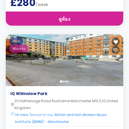
£280
/week
ดูห้อง
PBSA
1
ข้อเสนอ
iQ Wilmslow Park
211 Hathersage Road Rusholme Manchester M13 0JQ United
Kingdom
14 mins โดยรถสาธารณะ British and Irish Modern Music
Institute (BIMM) - Manchester