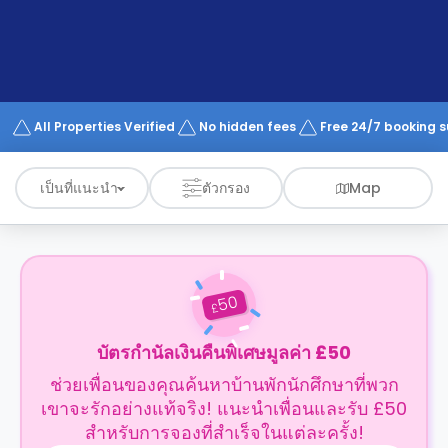
support
Contact
us
How
It
Works
FAQs
All Properties Verified
No hidden fees
Free 24/7 booking 
เป็นที่แนะนำ
ตัวกรอง
Map
50
£
บัตรกำนัลเงินคืนพิเศษมูลค่า £50
ช่วยเพื่อนของคุณค้นหาบ้านพักนักศึกษาที่พวก
เขาจะรักอย่างแท้จริง! แนะนำเพื่อนและรับ £50
สำหรับการจองที่สำเร็จในแต่ละครั้ง!