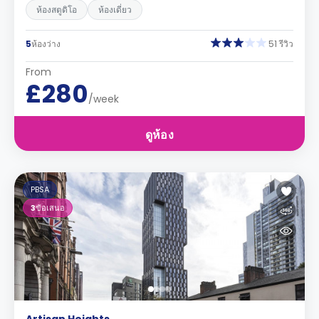
ห้องสตูดิโอ
ห้องเดี่ยว
5
ห้องว่าง
51 รีวิว
From
£280
/week
ดูห้อง
PBSA
3
ข้อเสนอ