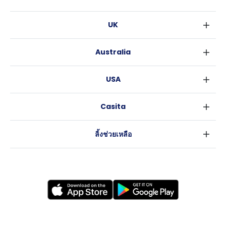
UK
ลอนดอน
Australia
เบอร์มิงแฮม
ซิดนีย์
กลาสโกว
USA
เมลเบิร์น
ลิเวอร์พูล
นิวยอร์ค
บริสเบน
เอดินเบอระ
Casita
ฟอร์ตเวิร์ธ
เพิร์ธ
แมนเชสเตอร์
ข่าว
แอตแลนตา
อะเดลายด์
ลีดส์
ลิ้งช่วยเหลือ
ราลี
แครนเบอร์รา
เชฟฟีลส์
ข้อตกลงการใช้งาน
นิวออร์ลีนส์
บริสโทล
นโยบายความเป็นส่วนตัว
ออสติน
คาร์ดิฟ
โคเวนทรี
เลสเตอร์
แบรดฟอร์ด