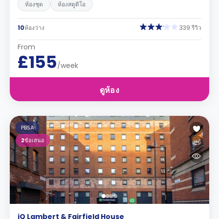
ห้องชุด
ห้องสตูดิโอ
10
ห้องว่าง
339 รีวิว
From
£155
/week
ดูห้อง
PBSA
2
ข้อเสนอ
iQ Lambert & Fairfield House