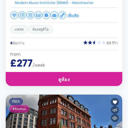
Modern Music Institute (BIMM) - Manchester
เพิ่มเติม
แฟลท
ห้องสตูดิโอ
6
ห้องว่าง
89 รีวิว
From
£277
/week
ดูห้อง
PBSA
2
ข้อเสนอ