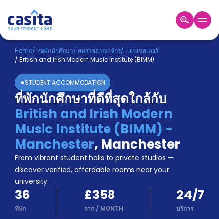
Home
TH
GBP
Home
/
หอพักนักศึกษา
/
สหราชอาณาจักร
/
แมนเชสเตอร์
/
British and Irish Modern Music Institute (BIMM)
เข้าสู่
ระบบ
STUDENT ACCOMMODATION
Booking
ที่พักนักศึกษาที่ดีที่สุดใกล้กับ
Accommodation
British and Irish Modern
About
us
Music Institute (BIMM) -
Blog
Manchester
,
Manchester
Refer
From vibrant student halls to private studios —
And
Become
Earn
discover verified, affordable rooms near your
A
university.
Partner
36
£358
24/7
Help
and
ที่พัก
จาก
/
MONTH
บริการ
Phone
Support