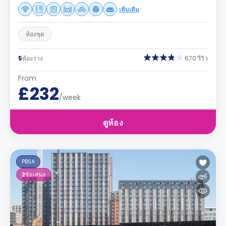
เพิ่มเติม
ห้องชุด
5
ห้องว่าง
670 รีวิว
From
£232
/week
ดูห้อง
PBSA
2
ข้อเสนอ