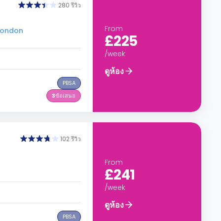
280 รีวิว
From
 London
£225
/week
ดูห้อง
PBSA
3
ข้อเสนอ
102 รีวิว
From
£241
/week
ดูห้อง
PBSA