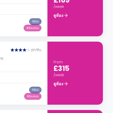
£189
/week
ดูห้อง
PBSA
2
ข้อเสนอ
371 รีวิว
om
From
£315
/week
ดูห้อง
PBSA
1
ข้อเสนอ