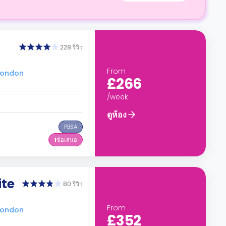
228 รีวิว
From
 London
£266
/week
ดูห้อง
PBSA
1
ข้อเสนอ
ite
80 รีวิว
From
 London
£352