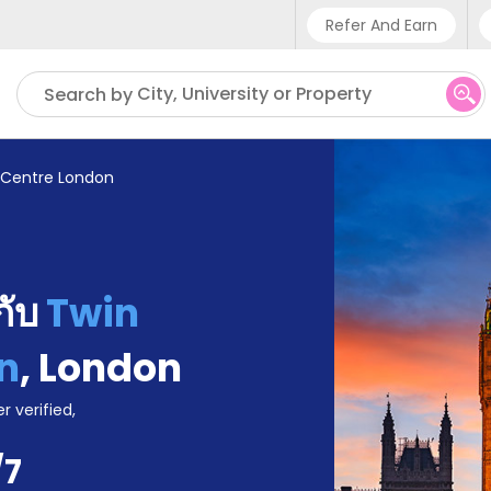
Refer And Earn
Phone sup
City, University or Property
Search by
UK - +4
IN - +9
h Centre London
US - +1
้กับ
Twin
n
,
London
r verified,
/7