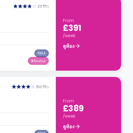
211 รีวิว
From
£391
/week
ดูห้อง
PBSA
3
ข้อเสนอ
150 รีวิว
From
£389
/week
ดูห้อง