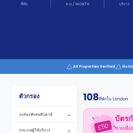
Partner
ที่พัก
จาก
/
MONTH
บริการ
Help
and
Phone
Support
support
Contact
us
How
It
Works
FAQs
All Properties Verified
No hi
108
ตัวกรอง
ที่พักใน
London
งบห้องพักต่อสัปดาห์
บัตรก
50
£
ช่วยเพื่
ประเภทผู้ให้บริการ