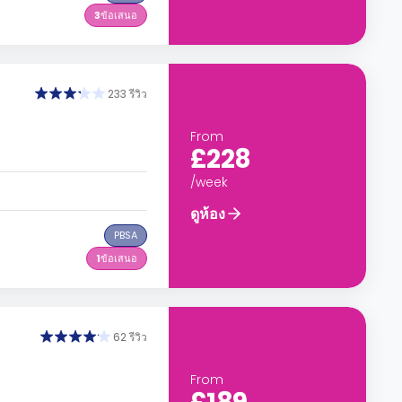
3
ข้อเสนอ
233 รีวิว
From
£228
/week
ดูห้อง
PBSA
1
ข้อเสนอ
62 รีวิว
From