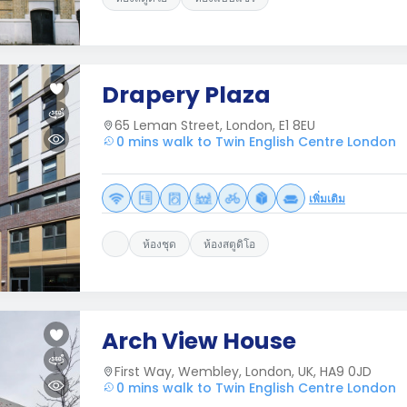
Drapery Plaza
65 Leman Street, London, E1 8EU
0 mins walk to Twin English Centre London
เพิ่มเติม
ห้องชุด
ห้องสตูดิโอ
Arch View House
First Way, Wembley, London, UK, HA9 0JD
0 mins walk to Twin English Centre London