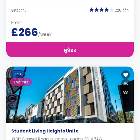
6
ห้องว่าง
228 รีวิว
From
£266
/week
ดูห้อง
PBSA
3
ข้อเสนอ
Student Living Heights Unite
312 Goswell Road, Islington, London, EC1V 7AG