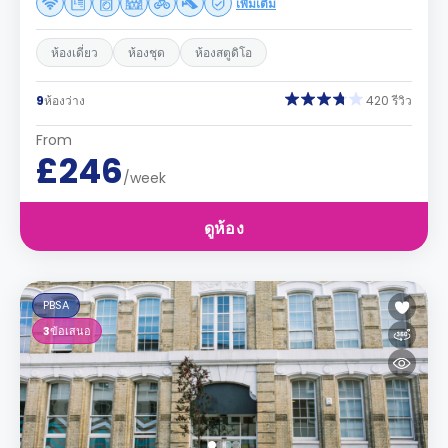
เพิ่มเติม
ห้องเดี่ยว
ห้องชุด
ห้องสตูดิโอ
9
ห้องว่าง
420 รีวิว
From
£246
/week
ดูห้อง
PBSA
3
ข้อเสนอ