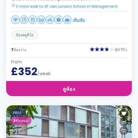
0 mins walk to SP Jain London School of Management
เพิ่มเติม
ห้องสตูดิโอ
7
ห้องว่าง
80 รีวิว
From
£352
/week
ดูห้อง
PBSA
2
ข้อเสนอ