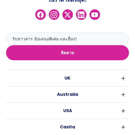
ติดตาม
UK
ลอนดอน
Australia
เบอร์มิงแฮม
ซิดนีย์
กลาสโกว
USA
เมลเบิร์น
ลิเวอร์พูล
นิวยอร์ค
บริสเบน
เอดินเบอระ
Casita
ฟอร์ตเวิร์ธ
เพิร์ธ
แมนเชสเตอร์