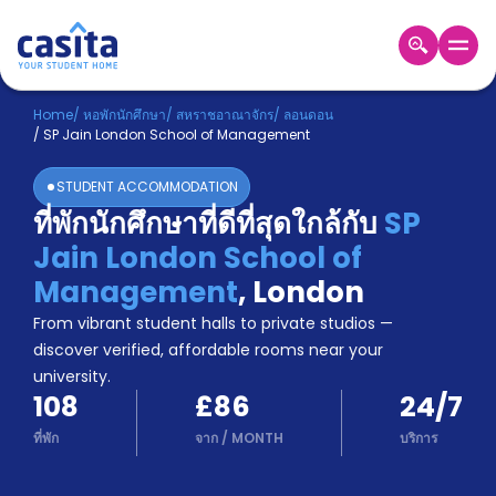
Home
TH
GBP
Home
/
หอพักนักศึกษา
/
สหราชอาณาจักร
/
ลอนดอน
/
SP Jain London School of Management
เข้าสู่
ระบบ
STUDENT ACCOMMODATION
Booking
ที่พักนักศึกษาที่ดีที่สุดใกล้กับ
SP
Accommodation
Jain London School of
About
us
Management
,
London
Blog
From vibrant student halls to private studios —
Refer
discover verified, affordable rooms near your
And
university.
Become
Earn
108
£86
24/7
A
Partner
ที่พัก
จาก
/
MONTH
บริการ
Help
and
Phone
Support