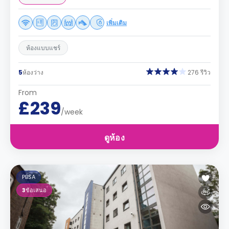
เพิ่มเติม
ห้องแบบแชร์
5
ห้องว่าง
276 รีวิว
From
£239
/week
ดูห้อง
PBSA
3
ข้อเสนอ