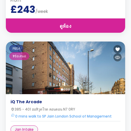
From
£243
/week
ดูห้อง
PBSA
1
ข้อเสนอ
iQ The Arcade
385 - 401 ฮอลิวูดโรด ลอนดอน N7 0RY
0 mins walk to SP Jain London School of Management
Jan Intake