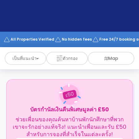
support
Contact
us
How
It
Works
FAQs
All Properties Verified
No hidden fees
Free 24/7 booking 
เป็นที่แนะนำ
ตัวกรอง
Map
50
£
บัตรกำนัลเงินคืนพิเศษมูลค่า £50
ช่วยเพื่อนของคุณค้นหาบ้านพักนักศึกษาที่พวก
เขาจะรักอย่างแท้จริง! แนะนำเพื่อนและรับ £50
สำหรับการจองที่สำเร็จในแต่ละครั้ง!