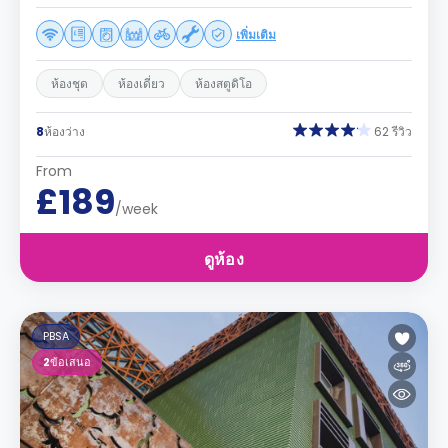
เพิ่มเติม
ห้องชุด
ห้องเดี่ยว
ห้องสตูดิโอ
8
ห้องว่าง
62 รีวิว
From
£189
/week
ดูห้อง
PBSA
2
ข้อเสนอ