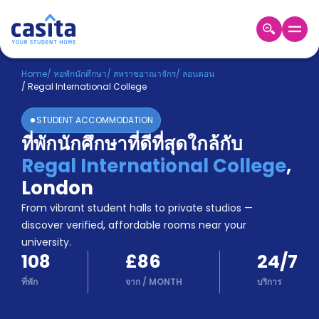
Home
TH
GBP
Home
/
หอพักนักศึกษา
/
สหราชอาณาจักร
/
ลอนดอน
/
Regal International College
เข้าสู่
ระบบ
STUDENT ACCOMMODATION
Booking
ที่พักนักศึกษาที่ดีที่สุดใกล้กับ
Accommodation
Regal International College
,
About
us
London
Blog
From vibrant student halls to private studios —
Refer
discover verified, affordable rooms near your
And
university.
Become
Earn
108
£86
24/7
A
Partner
ที่พัก
จาก
/
MONTH
บริการ
Help
and
Phone
Support