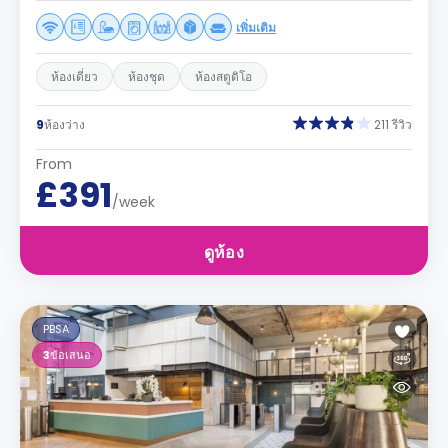
เพิ่มเติม
ห้องเดี่ยว
ห้องชุด
ห้องสตูดิโอ
9
ห้องว่าง
211 รีวิว
From
£391
/week
ดูห้อง
PBSA
3
ข้อเสนอ