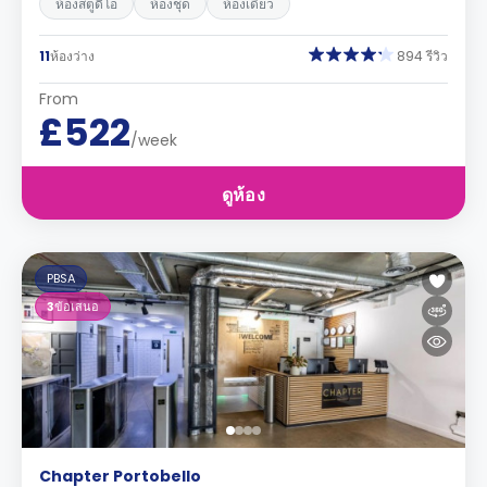
ห้องสตูดิโอ
ห้องชุด
ห้องเดี่ยว
11
ห้องว่าง
894 รีวิว
From
£522
/week
ดูห้อง
PBSA
3
ข้อเสนอ
Chapter Portobello