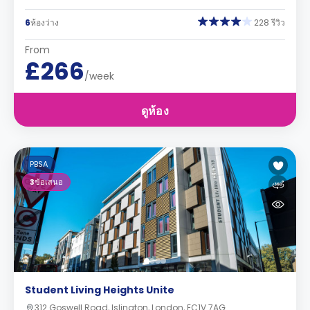
6
ห้องว่าง
228 รีวิว
From
£266
/week
ดูห้อง
PBSA
3
ข้อเสนอ
Student Living Heights Unite
312 Goswell Road, Islington, London, EC1V 7AG