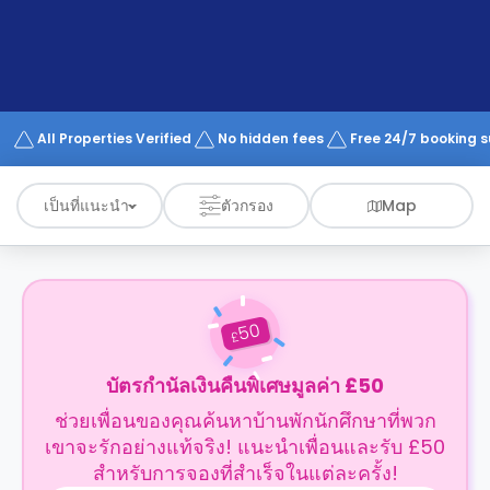
support
Contact
us
How
It
Works
FAQs
All Properties Verified
No hidden fees
Free 24/7 booking 
เป็นที่แนะนำ
ตัวกรอง
Map
50
£
บัตรกำนัลเงินคืนพิเศษมูลค่า £50
ช่วยเพื่อนของคุณค้นหาบ้านพักนักศึกษาที่พวก
เขาจะรักอย่างแท้จริง! แนะนำเพื่อนและรับ £50
สำหรับการจองที่สำเร็จในแต่ละครั้ง!