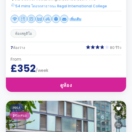
54 mins โดยรถสาธารณะ Regal International College
เพิ่มเติม
ห้องสตูดิโอ
7
ห้องว่าง
80 รีวิว
From
£352
/week
ดูห้อง
PBSA
2
ข้อเสนอ