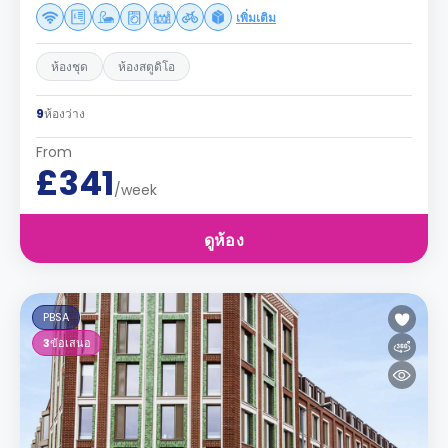
เพิ่มเติม
ห้องชุด
ห้องสตูดิโอ
9
ห้องว่าง
From
£341
/week
ดูห้อง
PBSA
3
ข้อเสนอ