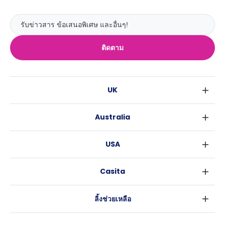
ติดตาม
UK
ลอนดอน
Australia
เบอร์มิงแฮม
ซิดนีย์
กลาสโกว
USA
เมลเบิร์น
ลิเวอร์พูล
นิวยอร์ค
บริสเบน
เอดินเบอระ
Casita
ฟอร์ตเวิร์ธ
เพิร์ธ
แมนเชสเตอร์
ข่าว
แอตแลนตา
อะเดลายด์
ลีดส์
ลิ้งช่วยเหลือ
ราลี
แครนเบอร์รา
เชฟฟีลส์
ข้อตกลงการใช้งาน
นิวออร์ลีนส์
บริสโทล