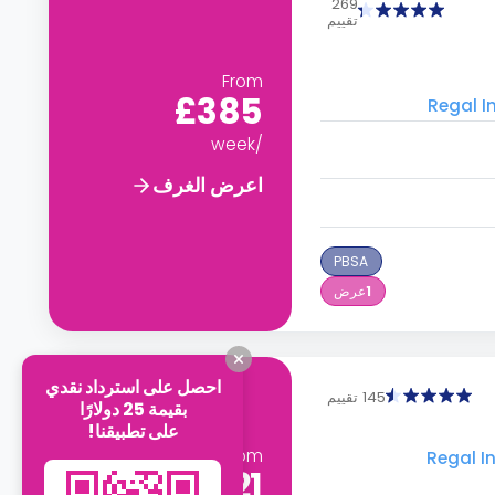
269
تقييم
From
£385
/week
اعرض الغرف
PBSA
1
عرض
احصل على استرداد نقدي
145 تقييم
بقيمة 25 دولارًا
على تطبيقنا!
From
£621