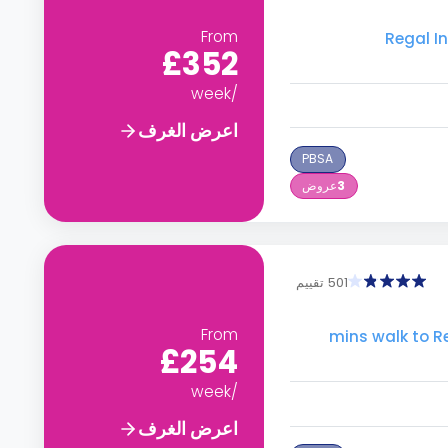
From
£352
/week
اعرض الغرف
PBSA
3
عروض
501 تقييم
From
mins walk to Regal Interna
£254
/week
اعرض الغرف