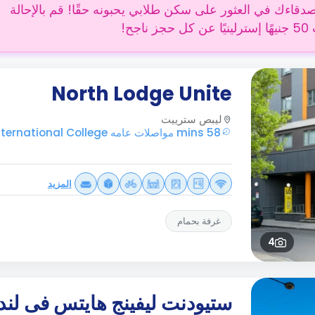
دقاءك في العثور على سكن طلابي يحبونه حقًا! قم بالإحالة
 ناجح!
North Lodge Unite
ليبص سترييت
58 mins مواصلات عامه Regal International College
المزيد
غرفة بحمام
4
ستيودنت ليفينج هايتس فى لند