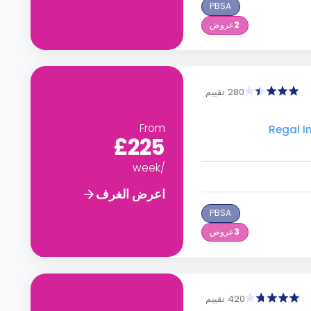
PBSA
2
عروض
280 تقييم
From
£225
/week
اعرض الغرف
PBSA
3
عروض
420 تقييم