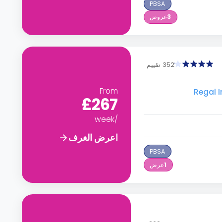
PBSA
3
عروض
352 تقييم
From
£267
/week
اعرض الغرف
PBSA
1
عرض