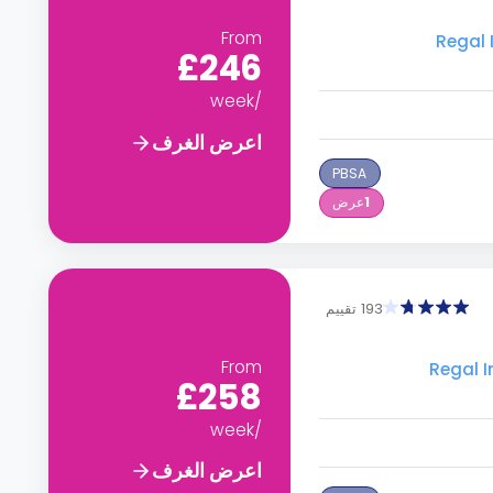
From
£246
/week
اعرض الغرف
PBSA
1
عرض
193 تقييم
From
£258
/week
اعرض الغرف