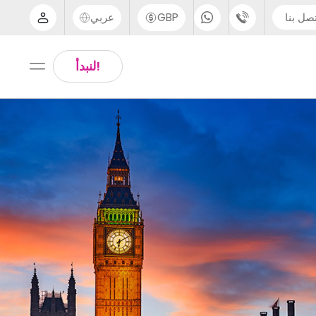
صل بنا
GBP
عربي
الدعم عبر الهاتف
Arabic
!لنبدأ
UK - +44 (0) 20 3871 8666
Chinese
IN - +91 (80) 3711 1326
English
US - +1 (646) 718 6172
Thai