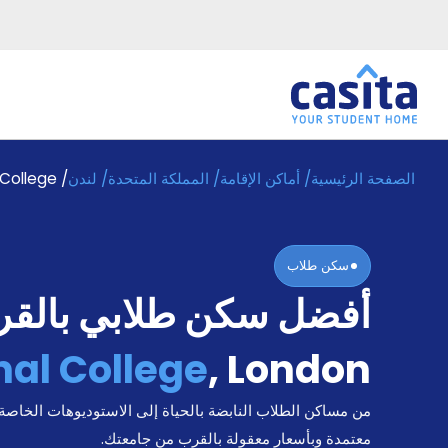
الصفحة الرئيسية
/
أماكن الإقامة
/
المملكة المتحدة
/
لندن
/
 College
الرئيسية
عربي
GBP
دخول
سكن طلاب
حجز
أفضل سكن طلابي بالق
السكن
من
نحن؟
nal College
,
London
المدونة
أخبر
من مساكن الطلاب النابضة بالحياة إلى الاستوديوهات الخاصة
أصدقائك
و
معتمدة وبأسعار معقولة بالقرب من جامعتك.