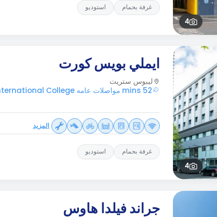
غرفة بحمام
استوديو
4
ايملي بويس كورت
ليبوس ستريت
52 mins مواصلات عامه Regal International College
المزيد
غرفة بحمام
استوديو
4
جراند فيلدا هاوس