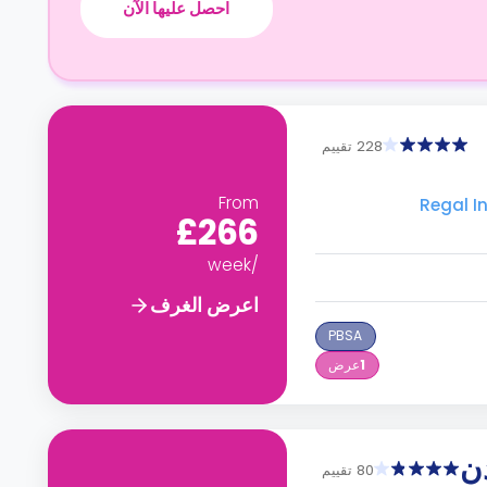
احصل عليها الآن
228 تقييم
From
£266
/week
اعرض الغرف
PBSA
1
عرض
ن
80 تقييم