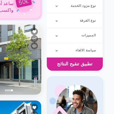
£
50
ساعد أص
نوع مزود الخدمة
واكسب 50 جنيهًا إسترلينيًا عن كل حجز
نوع الغرفة
المميزات
سياسة الالغاء
تطبيق
تنقيح النتائج