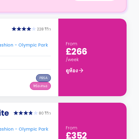
228 รีวิว
From
shion - Olympic Park
£266
/week
ดูห้อง
PBSA
1
ข้อเสนอ
ite
80 รีวิว
From
shion - Olympic Park
£352