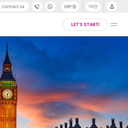
Contact us
GBP
TH
port
Arabic
LET'S START!
4 (0) 20 3871 8666
Chinese
1 (80) 3711 1326
English
 (646) 718 6172
Thai