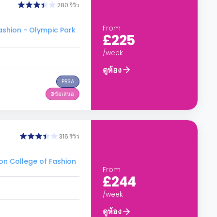
280 รีวิว
From
shion - Olympic Park
£225
/week
ดูห้อง
PBSA
3
ข้อเสนอ
316 รีวิว
on College of Fashion
From
£244
/week
ดูห้อง