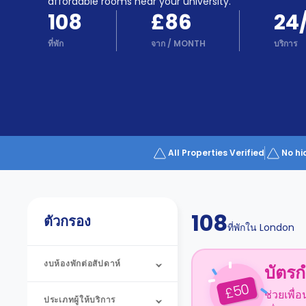
Partner
affordable rooms near your university.
Help
108
£86
24
and
Phone
Support
ที่พัก
จาก
/
MONTH
บริการ
support
Contact
us
How
It
Works
FAQs
All Properties Verified
No hi
108
ตัวกรอง
ที่พักใน
London
งบห้องพักต่อสัปดาห์
บัตรก
50
£
ช่วยเพื่
ประเภทผู้ให้บริการ