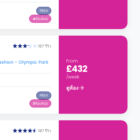
PBSA
4
ข้อเสนอ
167 รีวิว
G
From
shion - Olympic Park
£432
/week
ดูห้อง
PBSA
3
ข้อเสนอ
187 รีวิว