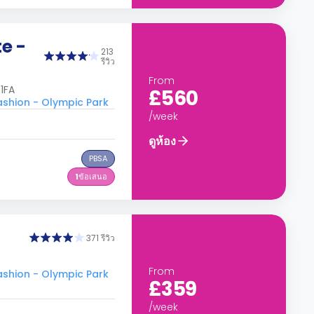
e -
213
รีวิว
From
1FA
£560
shion - Olympic Park
/week
ดูห้อง
PBSA
1
ข้อเสนอ
371 รีวิว
From
shion - Olympic Park
£359
/week