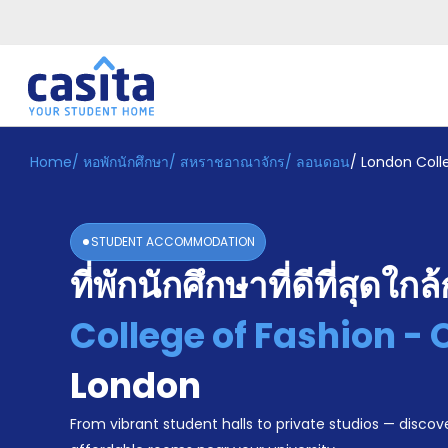
Home
/
หอพักนักศึกษา
/
สหราชอาณาจักร
/
ลอนดอน
/
London Coll
Home
TH
GBP
เข้าสู่
ระบบ
STUDENT ACCOMMODATION
Booking
ที่พักนักศึกษาที่ดีที่สุดใกล
Accommodation
About
us
College of Fashion -
Blog
Refer
London
And
Become
Earn
From vibrant student halls to private studios — discove
A