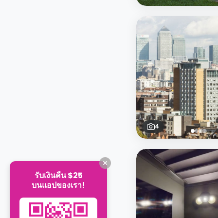
4
รับเงินคืน $25
บนแอปของเรา!