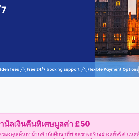
/7
dden fees
Free 24/7 booking support
Flexible Payment Options
ำนัลเงินคืนพิเศษมูลค่า £50
อนของคุณค้นหาบ้านพักนักศึกษาที่พวกเขาจะรักอย่างแท้จริง! แนะ