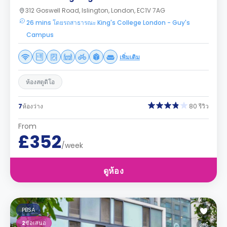
312 Goswell Road, Islington, London, EC1V 7AG
26 mins โดยรถสาธารณะ King's College London - Guy's
Campus
เพิ่มเติม
ห้องสตูดิโอ
7
ห้องว่าง
80 รีวิว
From
£352
/week
ดูห้อง
PBSA
2
ข้อเสนอ