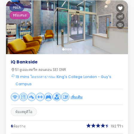
PBSA
1
ข้อเสนอ
iQ Bankside
51 ยูเออะสตรีท ลอนดอน SE1 0NR
19 mins โดยรถสาธารณะ King's College London - Guy's
Campus
เพิ่มเติม
ห้องสตูดิโอ
6
ห้องว่าง
192 รีวิว