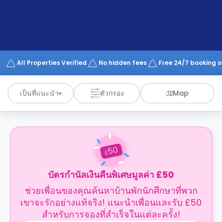
support
Contact
us
How
It
Works
FAQs
All Properties Verified
No hidden fees
Free 24/7 booking 
เป็นที่แนะนำ
ตัวกรอง
Map
50
£
บัตรกำนัลเงินคืนพิเศษมูลค่า £50
ช่วยเพื่อนของคุณค้นหาบ้านพักนักศึกษาที่พวก
เขาจะรักอย่างแท้จริง! แนะนำเพื่อนและรับ £50
สำหรับการจองที่สำเร็จในแต่ละครั้ง!