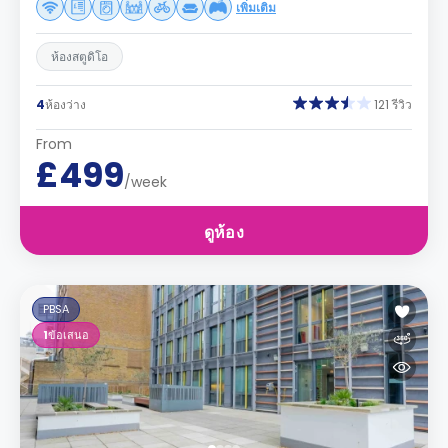
เพิ่มเติม
ห้องสตูดิโอ
4
ห้องว่าง
121 รีวิว
From
£499
/week
ดูห้อง
PBSA
1
ข้อเสนอ