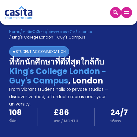
Home
TH
GBP
Home
/
หอพักนักศึกษา
/
สหราชอาณาจักร
/
ลอนดอน
/
King's College London - Guy's Campus
เข้าสู่
ระบบ
STUDENT ACCOMMODATION
Booking
ที่พักนักศึกษาที่ดีที่สุดใกล้กับ
Accommodation
King's College London -
About
us
Guy's Campus
,
London
Blog
From vibrant student halls to private studios —
Refer
discover verified, affordable rooms near your
And
university.
Become
Earn
108
£86
24/7
A
Partner
ที่พัก
จาก
/
MONTH
บริการ
Help
and
Phone
Support