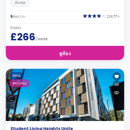
ห้องชุด
5
ห้องว่าง
228 รีวิว
From
£266
/week
ดูห้อง
PBSA
3
ข้อเสนอ
Student Living Heights Unite