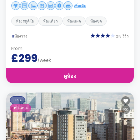
เพิ่มเติม
ห้องสตูดิโอ
ห้องเดี่ยว
ห้องแฝด
ห้องชุด
11
ห้องว่าง
213 รีวิว
From
£299
/week
ดูห้อง
PBSA
1
ข้อเสนอ