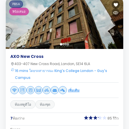
PBSA
1
ข้อเสนอ
AXO New Cross
403-407 New Cross Road, London, SE14 6LA
16 mins โดยรถสาธารณะ King's College London - Guy's
Campus
เพิ่มเติม
ห้องสตูดิโอ
ห้องชุด
7
ห้องว่าง
85 รีวิว