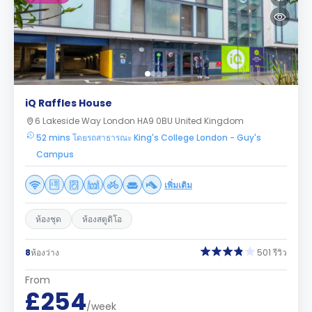
iQ Raffles House
6 Lakeside Way London HA9 0BU United Kingdom
52 mins โดยรถสาธารณะ King's College London - Guy's
Campus
เพิ่มเติม
ห้องชุด
ห้องสตูดิโอ
8
ห้องว่าง
501 รีวิว
From
£254
/week