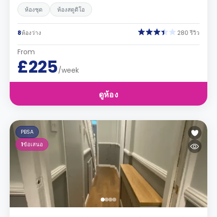
ห้องชุด
ห้องสตูดิโอ
8
ห้องว่าง
280 รีวิว
From
£225
/week
ดูห้อง
PBSA
1
ข้อเสนอ