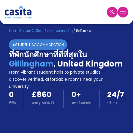
Home
TH
GBP
Home
/
หอพักนักศึกษา
/
สหราชอาณาจักร
/
กิลลิงแฮม
เข้าสู่
STUDENT ACCOMMODATION
ระบบ
ที่พักนักศึกษาที่ดีที่สุดใน
Booking
Gillingham
,
United Kingdom
Accommodation
About
From vibrant student halls to private studios —
us
discover verified, affordable rooms near your
Blog
university.
Refer
0
£860
0
+
24/7
And
Become
Earn
ที่พัก
จาก
/
MONTH
มหาวิทยาลัย
บริการ
A
Partner
Help
and
Phone
Support