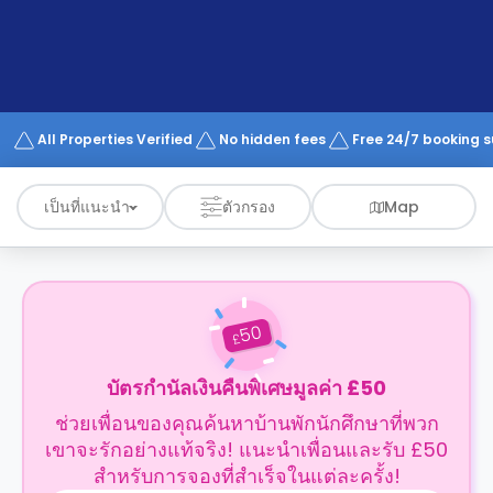
support
Contact
us
How
It
Works
FAQs
All Properties Verified
No hidden fees
Free 24/7 booking 
เป็นที่แนะนำ
ตัวกรอง
Map
50
£
บัตรกำนัลเงินคืนพิเศษมูลค่า £50
ช่วยเพื่อนของคุณค้นหาบ้านพักนักศึกษาที่พวก
เขาจะรักอย่างแท้จริง! แนะนำเพื่อนและรับ £50
สำหรับการจองที่สำเร็จในแต่ละครั้ง!