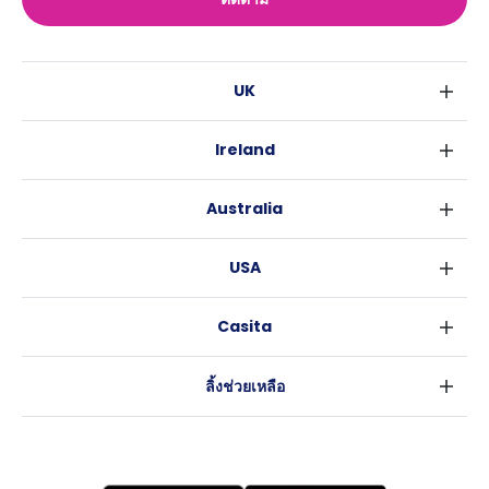
UK
ลอนดอน
Ireland
เบอร์มิงแฮม
ดับลิน
กลาสโกว
Australia
คอร์ค
ลิเวอร์พูล
ซิดนีย์
กาลเวย์
เอดินเบอระ
USA
เมลเบิร์น
แมนเชสเตอร์
นิวยอร์ค
บริสเบน
ลีดส์
Casita
ฟอร์ตเวิร์ธ
เพิร์ธ
เชฟฟีลส์
ข่าว
แอตแลนตา
อะเดลายด์
บริสโทล
ลิ้งช่วยเหลือ
ราลี
แครนเบอร์รา
คาร์ดิฟ
ข้อตกลงการใช้งาน
นิวออร์ลีนส์
โคเวนทรี
นโยบายความเป็นส่วนตัว
ออสติน
เลสเตอร์