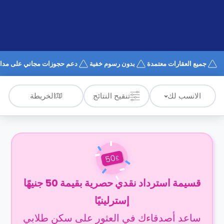
الدعم
و
عبر
المساعدة
الهاتف
اتصل
بنا
كيف
جميع العقارات معتمدة
بدون رسوم خفية
دعم حجوزات مجاني على مدار 4/7
تعمل؟
الأسئلة
الشائعة
الخريطة
الانسب لك
تنقيح النتائج
50
£
قسيمة استرداد نقدي حصرية بقيمة 50 جنيهًا
إسترلينيًا
ساعد أصدقاءك في العثور على سكن طلابي