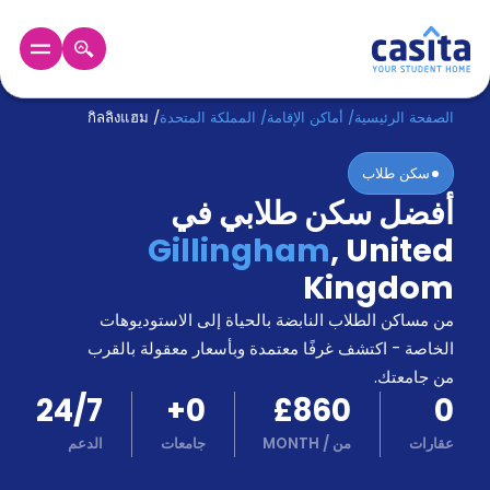
الرئيسية
عربي
GBP
الصفحة الرئيسية
/
أماكن الإقامة
/
المملكة المتحدة
/
กิลลิงแฮม
سكن طلاب
دخول
أفضل سكن طلابي في
حجز
Gillingham
,
United
السكن
من
Kingdom
نحن؟
من مساكن الطلاب النابضة بالحياة إلى الاستوديوهات
المدونة
أخبر
الخاصة - اكتشف غرفًا معتمدة وبأسعار معقولة بالقرب
أصدقائك
من جامعتك.
و
24/7
+
0
£860
0
كن
اكسب
شريكا
عقارات
من
/
MONTH
جامعات
الدعم
الدعم