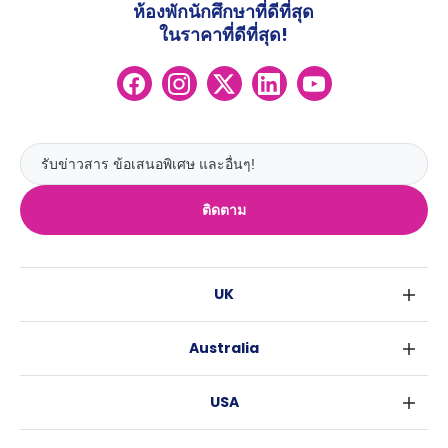
ห้องพักนักศึกษาที่ดีที่สุด
ในราคาที่ดีที่สุด!
ติดตาม
UK
ลอนดอน
Australia
เบอร์มิงแฮม
ซิดนีย์
กลาสโกว
USA
เมลเบิร์น
ลิเวอร์พูล
นิวยอร์ค
บริสเบน
เอดินเบอระ