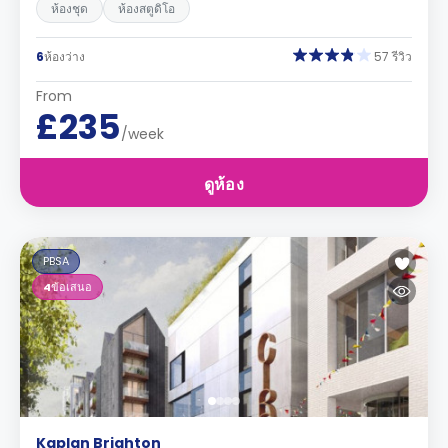
ห้องชุด
ห้องสตูดิโอ
6
ห้องว่าง
57 รีวิว
From
£235
/week
ดูห้อง
PBSA
4
ข้อเสนอ
Kaplan Brighton