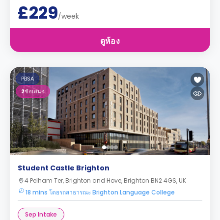
£229
/week
ดูห้อง
PBSA
2
ข้อเสนอ
Student Castle Brighton
4 Pelham Ter, Brighton and Hove, Brighton BN2 4GS, UK
18 mins โดยรถสาธารณะ Brighton Language College
Sep Intake