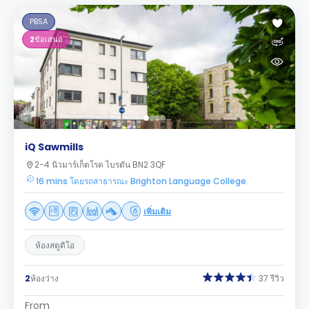
PBSA
2
ข้อเสนอ
iQ Sawmills
2-4 นิวมาร์เก็ตโรด ไบรตัน BN2 3QF
16 mins โดยรถสาธารณะ Brighton Language College
เพิ่มเติม
ห้องสตูดิโอ
2
ห้องว่าง
37 รีวิว
From