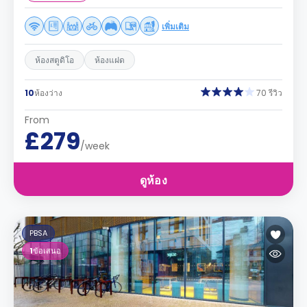
เพิ่มเติม
ห้องสตูดิโอ
ห้องแฝด
10
ห้องว่าง
70 รีวิว
From
£279
/week
ดูห้อง
PBSA
1
ข้อเสนอ