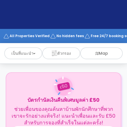
support
Contact
us
How
It
Works
FAQs
All Properties Verified
No hidden fees
Free 24/7 booking 
เป็นที่แนะนำ
ตัวกรอง
Map
50
£
บัตรกำนัลเงินคืนพิเศษมูลค่า £50
ช่วยเพื่อนของคุณค้นหาบ้านพักนักศึกษาที่พวก
เขาจะรักอย่างแท้จริง! แนะนำเพื่อนและรับ £50
สำหรับการจองที่สำเร็จในแต่ละครั้ง!