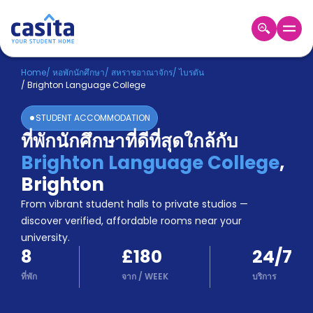
Home
TH
GBP
Home
/
หอพักนักศึกษา
/
สหราชอาณาจักร
/
ไบรตัน
/
Brighton Language College
เข้าสู่
ระบบ
STUDENT ACCOMMODATION
Booking
ที่พักนักศึกษาที่ดีที่สุดใกล้กับ
Accommodation
Brighton Language College
,
About
us
Brighton
Blog
From vibrant student halls to private studios —
Refer
discover verified, affordable rooms near your
And
university.
Become
Earn
8
£180
24/7
A
Partner
ที่พัก
จาก
/
WEEK
บริการ
Help
and
Phone
Support