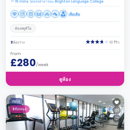
15 mins โดยรถสาธารณะ Brighton Language College
เพิ่มเติม
ห้องสตูดิโอ
3
ห้องว่าง
10 รีวิว
From
£280
/week
ดูห้อง
PBSA
2
ข้อเสนอ