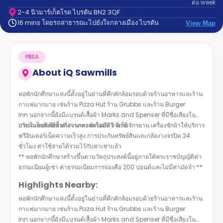
ต่อ
week
support
Contact
2-4 นิวมาร์เก็ตโรด ไบรตัน BN2 3QF
16 mins โดยรถสาธารณะไปยังใจกลางเมือง ไบรตัน
us
View Map
How
It
Works
FAQs
PBSA
About
iQ Sawmills
หอพักนักศึกษาแห่งนี้ตั้งอยู่ในย่านที่คึกคักล้อมรอบด้วยร้านอาหารและร้าน
กาแฟมากมาย เช่นร้าน
Pizza Hut ร้าน Grubbs และร้าน Burger
Inn
นอกจากนี้ยังมีแบรนด์เสื้อผ้า Marks and Spenser ที่มีชื่อเสียงใน
บริเวณใกล้เคียง ห่างจากหอพักไม่ถึง 3 นาที
ภายในหอพักมีพื้นที่ส่วนกลางพร้อมทีวี ที่เก็บจักรยาน เครื่องซักผ้าให้บริการ
ฟรีอินเตอร์เน็ตความเร็วสูง การประกันทรัพย์สินเเละกล้องวงจรปิด 24
ชั่วโมง ค่าใช้จ่ายได้รวมไว้กับค่าเช่าเเล้ว
** หอ
พักนักศึกษาสร้างขึ้นตามวัตถุประสงค์นี้อยู่ภายใต้พระราชบัญญัติค่า
ธรรมเนียมผู้เช่า ค่าธรรมเนียมการจองคือ 200 ปอนด์และไม่มีค่ามัดจำ **
Highlights Nearby:
หอพักนักศึกษาแห่งนี้ตั้งอยู่ในย่านที่คึกคักล้อมรอบด้วยร้านอาหารและร้าน
กาแฟมากมาย เช่นร้าน
Pizza Hut ร้าน Grubbs และร้าน Burger
Inn
นอกจากนี้ยังมีแบรนด์เสื้อผ้า Marks and Spenser ที่มีชื่อเสียงใน