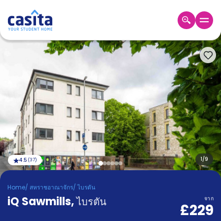
Home
TH
GBP
เข้าสู่
ระบบ
Booking
Accommodation
About
us
Blog
Refer
And
1
/
9
4.5
(
37
)
Become
Earn
A
Home
/
สหราชอาณาจักร
/
ไบรตัน
Partner
iQ Sawmills
Help
,
ไบรตัน
จาก
£229
and
Phone
Support