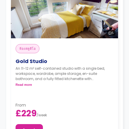
5
ห้องสตูดิโอ
Gold Studio
An 11-12 m² self-contained studio with a single bed,
workspace, wardrobe, ample storage, en-suite
bathroom, and a fully fitted kitchenette with
fridge/freezer.
Read more
From
£229
/
week