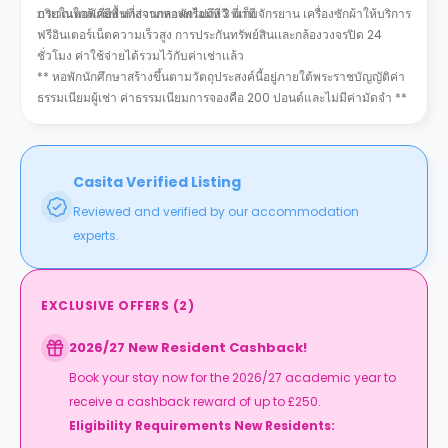
บริเวณใกล้เคียง ห่างจากหอพักไม่ถึง 3 นาที
ภายในหอพักมีพื้นที่ส่วนกลางพร้อมทีวี ที่เก็บจักรยาน เครื่องซักผ้าให้บริการ
ฟรีอินเตอร์เน็ตความเร็วสูง การประกันทรัพย์สินเเละกล้องวงจรปิด 24
ชั่วโมง ค่าใช้จ่ายได้รวมไว้กับค่าเช่าเเล้ว
** หอ
พักนักศึกษาสร้างขึ้นตามวัตถุประสงค์นี้อยู่ภายใต้พระราชบัญญัติค่า
ธรรมเนียมผู้เช่า ค่าธรรมเนียมการจองคือ 200 ปอนด์และไม่มีค่ามัดจำ **
Casita Verified Listing
Reviewed and verified by our accommodation
experts.
EXCLUSIVE OFFERS
(
2
)
2026/27 New Resident Cashback!
Book your stay now for the 2026/27 academic year to
receive a cashback reward of up to £250.
Eligibility Requirements New Residents: