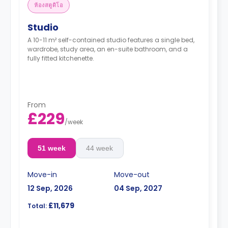
ห้องสตูดิโอ
Studio
A 10-11 m² self-contained studio features a single bed,
wardrobe, study area, an en-suite bathroom, and a
fully fitted kitchenette.
From
£229
/
week
51 week
44 week
Move-in
Move-out
12 Sep, 2026
04 Sep, 2027
£11,679
Total: