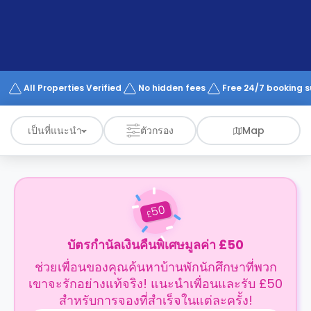
support
Contact
us
How
It
Works
FAQs
All Properties Verified
No hidden fees
Free 24/7 booking 
เป็นที่แนะนำ
ตัวกรอง
Map
50
£
บัตรกำนัลเงินคืนพิเศษมูลค่า £50
ช่วยเพื่อนของคุณค้นหาบ้านพักนักศึกษาที่พวก
เขาจะรักอย่างแท้จริง! แนะนำเพื่อนและรับ £50
สำหรับการจองที่สำเร็จในแต่ละครั้ง!