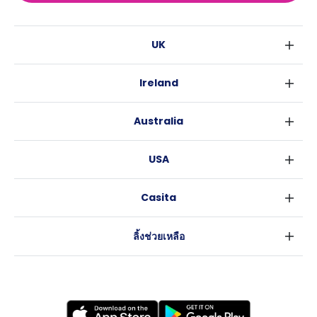
UK
ลอนดอน
Ireland
เบอร์มิงแฮม
ดับลิน
กลาสโกว
Australia
คอร์ค
ลิเวอร์พูล
ซิดนีย์
กาลเวย์
เอดินเบอระ
USA
เมลเบิร์น
แมนเชสเตอร์
นิวยอร์ค
บริสเบน
ลีดส์
Casita
ฟอร์ตเวิร์ธ
เพิร์ธ
เชฟฟีลส์
ข่าว
แอตแลนตา
อะเดลายด์
บริสโทล
ลิ้งช่วยเหลือ
ราลี
แครนเบอร์รา
คาร์ดิฟ
ข้อตกลงการใช้งาน
นิวออร์ลีนส์
โคเวนทรี
นโยบายความเป็นส่วนตัว
ออสติน
เลสเตอร์
แบรดฟอร์ด