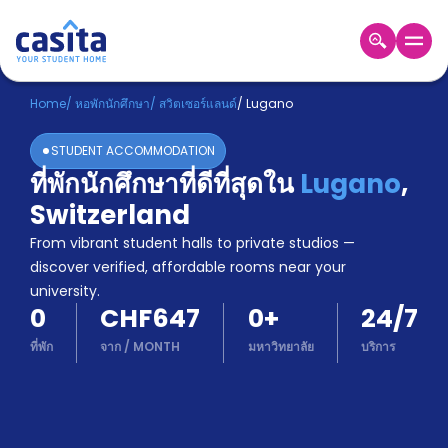
Home
TH
CHF
Home
/
หอพักนักศึกษา
/
สวิตเซอร์แลนด์
/
Lugano
เข้าสู่
STUDENT ACCOMMODATION
ระบบ
ที่พักนักศึกษาที่ดีที่สุดใน
Lugano
,
Booking
Switzerland
Accommodation
About
From vibrant student halls to private studios —
us
discover verified, affordable rooms near your
Blog
university.
Refer
0
CHF647
0
+
24/7
And
Become
Earn
ที่พัก
จาก
/
MONTH
มหาวิทยาลัย
บริการ
A
Partner
Help
and
Phone
Support