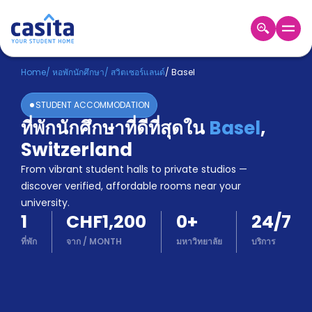
Home
TH
CHF
Home
/
หอพักนักศึกษา
/
สวิตเซอร์แลนด์
/
Basel
เข้าสู่
STUDENT ACCOMMODATION
ระบบ
ที่พักนักศึกษาที่ดีที่สุดใน
Basel
,
Booking
Switzerland
Accommodation
About
From vibrant student halls to private studios —
us
discover verified, affordable rooms near your
Blog
university.
Refer
1
CHF1,200
0
+
24/7
And
Become
Earn
ที่พัก
จาก
/
MONTH
มหาวิทยาลัย
บริการ
A
Partner
Help
and
Phone
Support