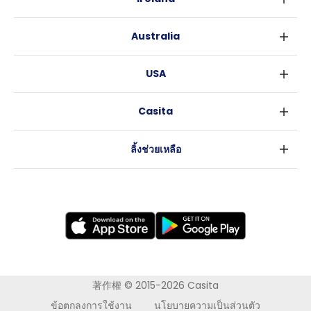
เบอร์มิงแฮม
ดับลิน
กลาสโกว
Australia
คอร์ค
ลิเวอร์พูล
ซิดนีย์
กาลเวย์
เอดินเบอระ
USA
เมลเบิร์น
แมนเชสเตอร์
นิวยอร์ค
บริสเบน
ลีดส์
Casita
ฟอร์ตเวิร์ธ
เพิร์ธ
เชฟฟีลส์
ข่าว
แอตแลนตา
อะเดลายด์
บริสโทล
ลิ้งช่วยเหลือ
ราลี
แครนเบอร์รา
คาร์ดิฟ
ข้อตกลงการใช้งาน
นิวออร์ลีนส์
โคเวนทรี
นโยบายความเป็นส่วนตัว
ออสติน
เลสเตอร์
แบรดฟอร์ด
นิวแคสเซิล
นอทธิงแฮม
โวลเวอร์แฮมตัน
著作權 © 2015-2026 Casita
ข้อตกลงการใช้งาน
นโยบายความเป็นส่วนตัว