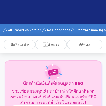
support
Contact
us
How
It
Works
FAQs
All Properties Verified
No hidden fees
Free 24/7 booking 
เป็นที่แนะนำ
ตัวกรอง
Map
50
£
บัตรกำนัลเงินคืนพิเศษมูลค่า £50
ช่วยเพื่อนของคุณค้นหาบ้านพักนักศึกษาที่พวก
เขาจะรักอย่างแท้จริง! แนะนำเพื่อนและรับ £50
สำหรับการจองที่สำเร็จในแต่ละครั้ง!