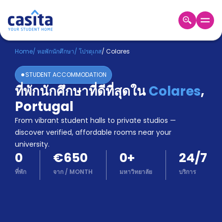
Home
TH
EUR
Home
/
หอพักนักศึกษา
/
โปรตุเกส
/
Colares
เข้าสู่
STUDENT ACCOMMODATION
ระบบ
ที่พักนักศึกษาที่ดีที่สุดใน
Colares
,
Booking
Portugal
Accommodation
About
From vibrant student halls to private studios —
us
discover verified, affordable rooms near your
Blog
university.
Refer
0
€650
0
+
24/7
And
Become
Earn
ที่พัก
จาก
/
MONTH
มหาวิทยาลัย
บริการ
A
Partner
Help
and
Phone
Support