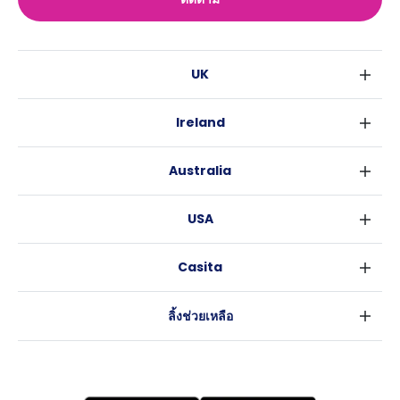
UK
ลอนดอน
Ireland
เบอร์มิงแฮม
ดับลิน
กลาสโกว
Australia
คอร์ค
ลิเวอร์พูล
ซิดนีย์
กาลเวย์
เอดินเบอระ
USA
เมลเบิร์น
แมนเชสเตอร์
นิวยอร์ค
บริสเบน
ลีดส์
Casita
ฟอร์ตเวิร์ธ
เพิร์ธ
เชฟฟีลส์
ข่าว
แอตแลนตา
อะเดลายด์
บริสโทล
ลิ้งช่วยเหลือ
ราลี
แครนเบอร์รา
คาร์ดิฟ
ข้อตกลงการใช้งาน
นิวออร์ลีนส์
โคเวนทรี
นโยบายความเป็นส่วนตัว
ออสติน
เลสเตอร์