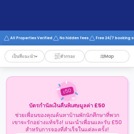
support
Contact
us
How
It
Works
FAQs
All Properties Verified
No hidden fees
Free 24/7 booking 
เป็นที่แนะนำ
ตัวกรอง
Map
50
£
บัตรกำนัลเงินคืนพิเศษมูลค่า £50
ช่วยเพื่อนของคุณค้นหาบ้านพักนักศึกษาที่พวก
เขาจะรักอย่างแท้จริง! แนะนำเพื่อนและรับ £50
สำหรับการจองที่สำเร็จในแต่ละครั้ง!