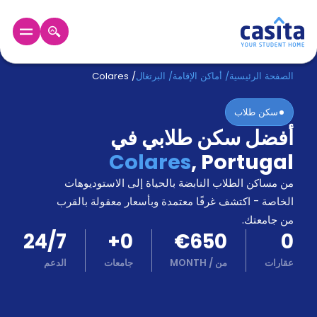
الرئيسية
عربي
EUR
الصفحة الرئيسية
/
أماكن الإقامة
/
البرتغال
/
Colares
سكن طلاب
دخول
أفضل سكن طلابي في
حجز
Colares
,
Portugal
السكن
من
من مساكن الطلاب النابضة بالحياة إلى الاستوديوهات
نحن؟
الخاصة - اكتشف غرفًا معتمدة وبأسعار معقولة بالقرب
المدونة
من جامعتك.
أخبر
24/7
+
0
€650
0
أصدقائك
و
عقارات
من
/
MONTH
جامعات
الدعم
كن
اكسب
شريكا
الدعم