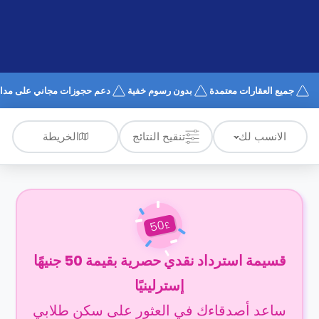
الدعم
و
عبر
المساعدة
الهاتف
اتصل
بنا
كيف
جميع العقارات معتمدة
بدون رسوم خفية
دعم حجوزات مجاني على مدار 4/7
تعمل؟
الأسئلة
الشائعة
الخريطة
الانسب لك
تنقيح النتائج
50
£
قسيمة استرداد نقدي حصرية بقيمة 50 جنيهًا
إسترلينيًا
ساعد أصدقاءك في العثور على سكن طلابي