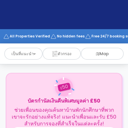
support
Contact
us
How
It
Works
FAQs
All Properties Verified
No hidden fees
Free 24/7 booking 
เป็นที่แนะนำ
ตัวกรอง
Map
50
£
บัตรกำนัลเงินคืนพิเศษมูลค่า £50
ช่วยเพื่อนของคุณค้นหาบ้านพักนักศึกษาที่พวก
เขาจะรักอย่างแท้จริง! แนะนำเพื่อนและรับ £50
สำหรับการจองที่สำเร็จในแต่ละครั้ง!