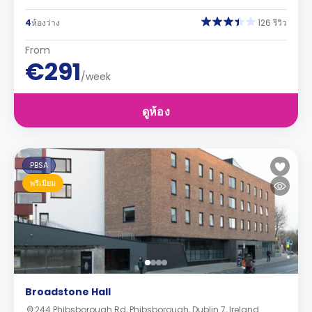
4
ห้องว่าง
126 รีวิว
From
€291
/week
ดูห้อง
PBSA
พรีเมียม
Broadstone Hall
244 Phibsborough Rd, Phibsborough, Dublin 7, Ireland