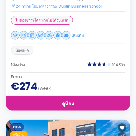
24 mins โดยรถสาธารณะ Dublin Business School
ไม่ต้องชำระใดๆ หากไม่ได้รับเกรด
เพิ่มเติม
ห้องแฝด
1
ห้องว่าง
104 รีวิว
From
€274
/week
ดูห้อง
PBSA
พรีเมียม