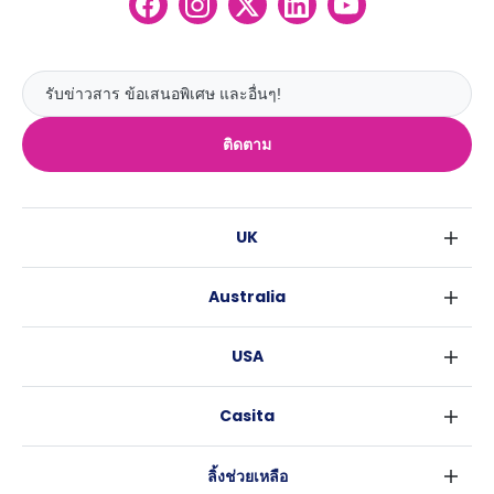
ติดตาม
UK
ลอนดอน
Australia
เบอร์มิงแฮม
ซิดนีย์
กลาสโกว
USA
เมลเบิร์น
ลิเวอร์พูล
นิวยอร์ค
บริสเบน
เอดินเบอระ
Casita
ฟอร์ตเวิร์ธ
เพิร์ธ
แมนเชสเตอร์
ข่าว
แอตแลนตา
อะเดลายด์
ลีดส์
ลิ้งช่วยเหลือ