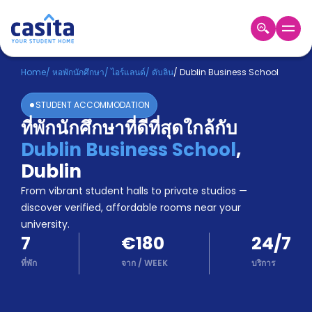
Home
TH
EUR
Home
/
หอพักนักศึกษา
/
ไอร์แลนด์
/
ดับลิน
/
Dublin Business School
เข้าสู่
STUDENT ACCOMMODATION
ระบบ
ที่พักนักศึกษาที่ดีที่สุดใกล้กับ
Booking
Dublin Business School
,
Accommodation
About
Dublin
us
From vibrant student halls to private studios —
Blog
discover verified, affordable rooms near your
Refer
university.
And
Become
7
€180
24/7
Earn
A
ที่พัก
จาก
/
WEEK
บริการ
Partner
Help
and
Phone
Support