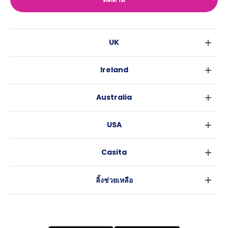
UK
ลอนดอน
Ireland
เบอร์มิงแฮม
ดับลิน
กลาสโกว
Australia
คอร์ค
ลิเวอร์พูล
ซิดนีย์
กาลเวย์
เอดินเบอระ
USA
เมลเบิร์น
แมนเชสเตอร์
นิวยอร์ค
บริสเบน
ลีดส์
Casita
ฟอร์ตเวิร์ธ
เพิร์ธ
เชฟฟีลส์
ข่าว
แอตแลนตา
อะเดลายด์
บริสโทล
ลิ้งช่วยเหลือ
ราลี
แครนเบอร์รา
คาร์ดิฟ
ข้อตกลงการใช้งาน
นิวออร์ลีนส์
โคเวนทรี
นโยบายความเป็นส่วนตัว
ออสติน
เลสเตอร์