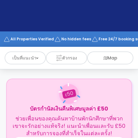
support
Contact
us
How
It
Works
FAQs
All Properties Verified
No hidden fees
Free 24/7 booking 
เป็นที่แนะนำ
ตัวกรอง
Map
50
£
บัตรกำนัลเงินคืนพิเศษมูลค่า £50
ช่วยเพื่อนของคุณค้นหาบ้านพักนักศึกษาที่พวก
เขาจะรักอย่างแท้จริง! แนะนำเพื่อนและรับ £50
สำหรับการจองที่สำเร็จในแต่ละครั้ง!