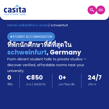
Home
TH
EUR
Home
/
หอพักนักศึกษา
/
เยอรมัน
/
schweinfurt
เข้าสู่
STUDENT ACCOMMODATION
ระบบ
ที่พักนักศึกษาที่ดีที่สุดใน
Booking
schweinfurt
,
Germany
Accommodation
About
From vibrant student halls to private studios —
us
discover verified, affordable rooms near your
Blog
university.
Refer
0
€850
0
+
24/7
And
Become
Earn
ที่พัก
จาก
/
MONTH
มหาวิทยาลัย
บริการ
A
Partner
Help
and
Phone
Support