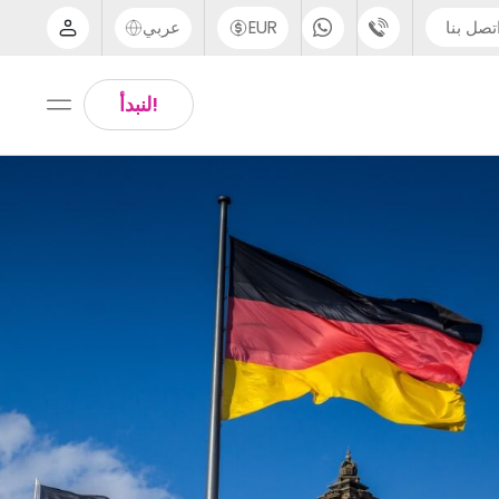
تصل بنا
EUR
عربي
الدعم عبر الهاتف
Arabic
!لنبدأ
UK - +44 (0) 20 3871 8666
Chinese
IN - +91 (80) 3711 1326
English
US - +1 (646) 718 6172
Thai