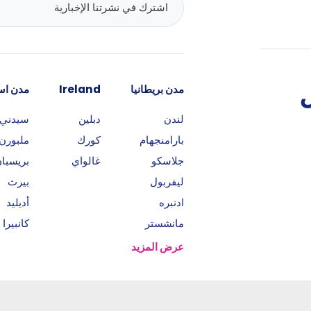
مدن بريطانيا
Ireland
مدن است
لندن
دبلين
سيدني
بارامنجهام
كورك
ملبورن
جلاسكو
غالواي
بريسبا
ليفربول
بيرث
ادنبره
أديليد
مانشستر
كانبيرا
عرض المزيد