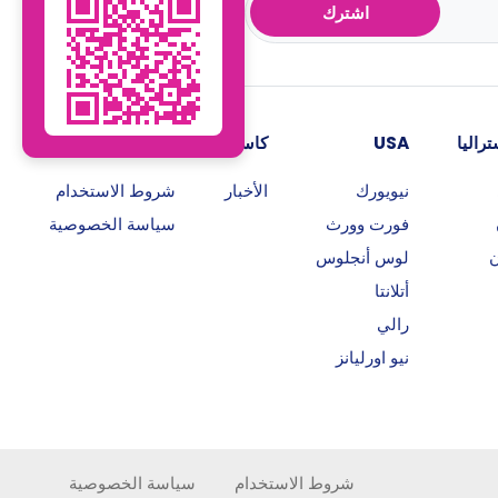
اشترك
راليا
USA
كاسيتا
روابط هامة
نيويورك
الأخبار
شروط الاستخدام
فورت وورث
سياسة الخصوصية
ن
لوس أنجلوس
أتلانتا
رالي
نيو اورليانز
شروط الاستخدام
سياسة الخصوصية