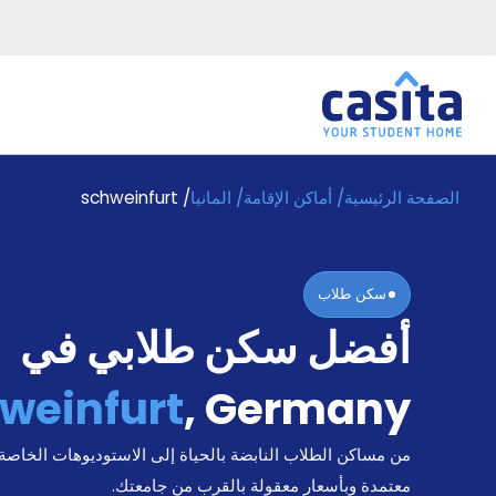
الصفحة الرئيسية
/
أماكن الإقامة
/
المانيا
/
schweinfurt
الرئيسية
عربي
EUR
دخول
سكن طلاب
حجز
أفضل سكن طلابي في
السكن
من
نحن؟
weinfurt
,
Germany
المدونة
أخبر
من مساكن الطلاب النابضة بالحياة إلى الاستوديوهات الخاصة
أصدقائك
و
معتمدة وبأسعار معقولة بالقرب من جامعتك.