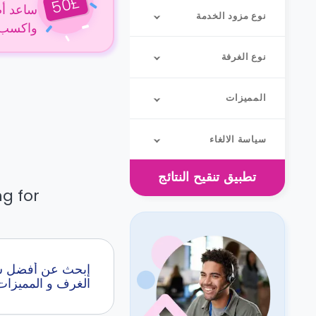
£
50
ساعد أص
نوع مزود الخدمة
واكسب 50 جنيهًا إسترلينيًا عن كل حجز
نوع الغرفة
المميزات
سياسة الالغاء
تطبيق
تنقيح النتائج
g for.
الغرف و المميزات