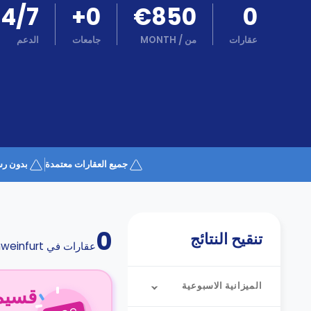
كن
24/7
+
0
€850
0
اكسب
شريكا
عقارات
من
/
MONTH
جامعات
الدعم
الدعم
الدعم
و
عبر
المساعدة
الهاتف
اتصل
بنا
كيف
تعمل؟
الأسئلة
جميع العقارات معتمدة
بدون رس
الشائعة
0
تنقيح النتائج
عقارات في
weinfurt
الميزانية الاسبوعية
قسيمة ا