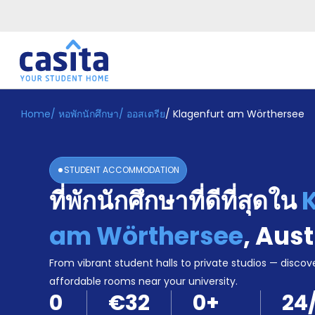
Home
/
หอพักนักศึกษา
/
ออสเตรีย
/
Klagenfurt am Wörthersee
Home
TH
EUR
เข้าสู่
ระบบ
STUDENT ACCOMMODATION
Booking
ที่พักนักศึกษาที่ดีที่สุดใน
Accommodation
About
us
am Wörthersee
,
Aust
Blog
Refer
From vibrant student halls to private studios — discove
And
affordable rooms near your university.
Become
Earn
0
€32
0
+
24
A