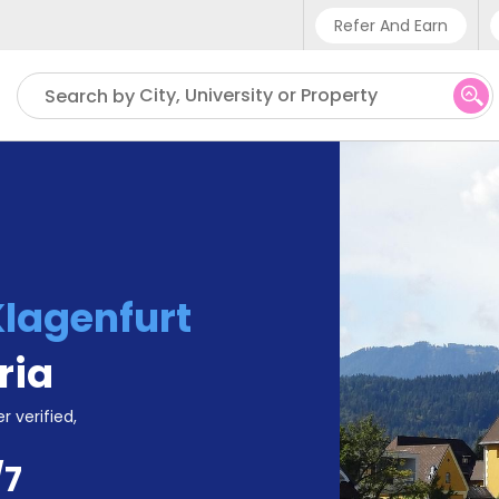
Refer And Earn
Phone sup
City, University or Property
Search by
UK - +
IN - +9
US - +1
Klagenfurt
ria
r verified,
/7