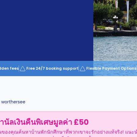
dden fees
Free 24/7 booking support
Flexible Payment Options
 worthersee
ำนัลเงินคืนพิเศษมูลค่า £50
อนของคุณค้นหาบ้านพักนักศึกษาที่พวกเขาจะรักอย่างแท้จริง! แนะ