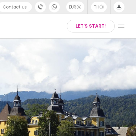
Contact us
EUR
TH
port
Arabic
LET'S START!
44 (0) 20 3871 8666
Chinese
1 (80) 3711 1326
English
 (646) 718 6172
Thai