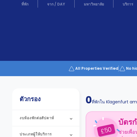
Partner
ที่พัก
จาก
/
DAY
มหาวิทยาลัย
บริการ
Help
and
Phone
Support
support
Contact
us
How
It
Works
FAQs
All Properties Verified
No hi
0
ตัวกรอง
ที่พักใน
Klagenfurt am
งบห้องพักต่อสัปดาห์
บัตรก
50
£
ช่วยเพื่
ประเภทผู้ให้บริการ