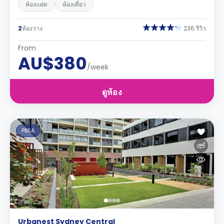
ห้องแฝด
ห้องเดี่ยว
2
ห้องว่าง
236 รีวิว
From
AU$380
/week
ดูห้อง
PBSA
Urbanest Sydney Central