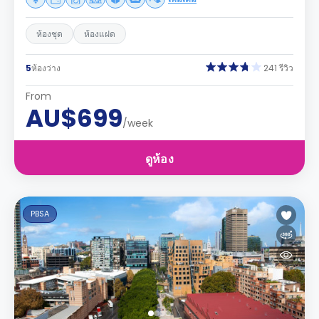
ห้องชุด
ห้องแฝด
5
ห้องว่าง
241 รีวิว
From
AU$699
/week
ดูห้อง
PBSA