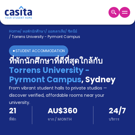
Home
TH
AUD
Home
/
หอพักนักศึกษา
/
ออสเตรเลีย
/
ซิดนีย์
/
Torrens University - Pyrmont Campus
เข้าสู่
ระบบ
STUDENT ACCOMMODATION
Booking
ที่พักนักศึกษาที่ดีที่สุดใกล้กับ
Accommodation
Torrens University -
About
us
Pyrmont Campus
,
Sydney
Blog
From vibrant student halls to private studios —
Refer
discover verified, affordable rooms near your
And
university.
Become
Earn
21
AU$360
24/7
A
Partner
ที่พัก
จาก
/
MONTH
บริการ
Help
and
Phone
Support