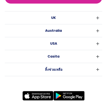
UK
ลอนดอน
Australia
เบอร์มิงแฮม
ซิดนีย์
กลาสโกว
USA
เมลเบิร์น
ลิเวอร์พูล
นิวยอร์ค
บริสเบน
เอดินเบอระ
Casita
ฟอร์ตเวิร์ธ
เพิร์ธ
แมนเชสเตอร์
ข่าว
แอตแลนตา
อะเดลายด์
ลีดส์
ลิ้งช่วยเหลือ
ราลี
แครนเบอร์รา
เชฟฟีลส์
ข้อตกลงการใช้งาน
นิวออร์ลีนส์
บริสโทล
นโยบายความเป็นส่วนตัว
ออสติน
คาร์ดิฟ
โคเวนทรี
เลสเตอร์