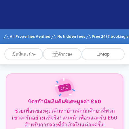
support
Contact
us
How
It
Works
FAQs
All Properties Verified
No hidden fees
Free 24/7 booking 
เป็นที่แนะนำ
ตัวกรอง
Map
50
£
บัตรกำนัลเงินคืนพิเศษมูลค่า £50
ช่วยเพื่อนของคุณค้นหาบ้านพักนักศึกษาที่พวก
เขาจะรักอย่างแท้จริง! แนะนำเพื่อนและรับ £50
สำหรับการจองที่สำเร็จในแต่ละครั้ง!