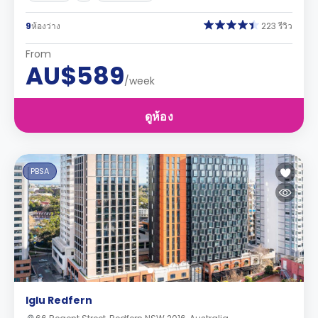
9
ห้องว่าง
223 รีวิว
From
AU$589
/week
ดูห้อง
PBSA
Iglu Redfern