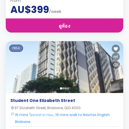
From
AU$399
/week
ดูห้อง
PBSA
Student One Elizabeth Street
97 Elizabeth Street, Brisbane, QLD 4000
16 mins โดยรถสาธารณะ, 19 mins walk to Navitas English
Brisbane