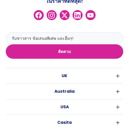
ในราคาที่ดีที่สุด!
ติดตาม
UK
ลอนดอน
Australia
เบอร์มิงแฮม
ซิดนีย์
กลาสโกว
USA
เมลเบิร์น
ลิเวอร์พูล
นิวยอร์ค
บริสเบน
เอดินเบอระ
Casita
ฟอร์ตเวิร์ธ
เพิร์ธ
แมนเชสเตอร์