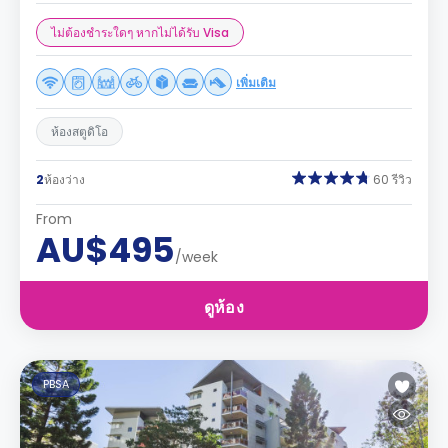
ไม่ต้องชำระใดๆ หากไม่ได้รับ Visa
เพิ่มเติม
ห้องสตูดิโอ
2
ห้องว่าง
60 รีวิว
From
AU$495
/week
ดูห้อง
PBSA