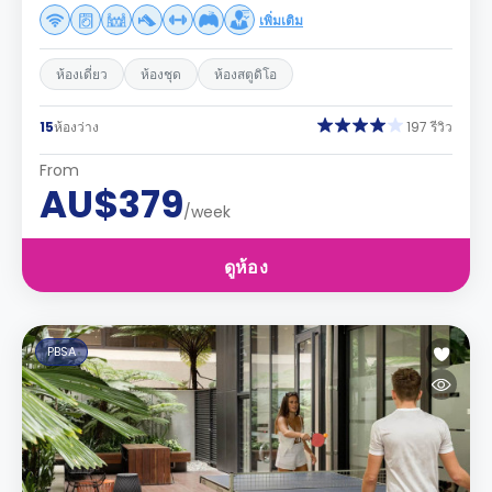
เพิ่มเติม
ห้องเดี่ยว
ห้องชุด
ห้องสตูดิโอ
15
ห้องว่าง
197 รีวิว
From
AU$379
/week
ดูห้อง
PBSA