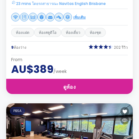
23 mins โดยรถสาธารณะ Navitas English Brisbane
เพิ่มเติม
ห้องแฝด
ห้องสตูดิโอ
ห้องเดี่ยว
ห้องชุด
9
ห้องว่าง
202 รีวิว
From
AU$389
/week
ดูห้อง
PBSA