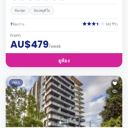
ห้องชุด
ห้องสตูดิโอ
7
ห้องว่าง
142 รีวิว
From
AU$479
/week
ดูห้อง
PBSA