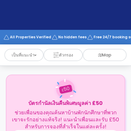
support
Contact
us
How
It
Works
FAQs
All Properties Verified
No hidden fees
Free 24/7 booking 
เป็นที่แนะนำ
ตัวกรอง
Map
50
£
บัตรกำนัลเงินคืนพิเศษมูลค่า £50
ช่วยเพื่อนของคุณค้นหาบ้านพักนักศึกษาที่พวก
เขาจะรักอย่างแท้จริง! แนะนำเพื่อนและรับ £50
สำหรับการจองที่สำเร็จในแต่ละครั้ง!