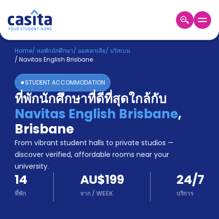
Home
TH
AUD
Home
/
หอพักนักศึกษา
/
ออสเตรเลีย
/
บริสเบน
/
Navitas English Brisbane
เข้าสู่
ระบบ
STUDENT ACCOMMODATION
Booking
ที่พักนักศึกษาที่ดีที่สุดใกล้กับ
Accommodation
Navitas English Brisbane
,
About
us
Brisbane
Blog
From vibrant student halls to private studios —
Refer
discover verified, affordable rooms near your
And
university.
Become
Earn
14
AU$199
24/7
A
Partner
ที่พัก
จาก
/
WEEK
บริการ
Help
and
Phone
Support