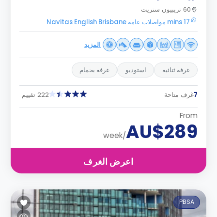
60 تريبيون ستريت
17 mins مواصلات عامه Navitas English Brisbane
المزيد
غرفة ثنائية
استوديو
غرفة بحمام
7
غرف متاحة
222 تقييم
From
AU$289
/week
اعرض الغرف
PBSA