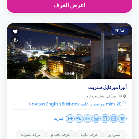
اعرض الغرف
PBSA
أتيرا ميرفايل ستريت
118 ميرفل ستريت ثاوز
20 mins مواصلات عامه Navitas English Brisbane
المزيد
استوديو
غرفة ثنائية
غرفة بحمام
غرفة مفردة