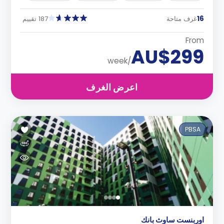
16
غرف متاحة
187 تقييم
From
AU$299
/week
اعرض الغرف
PBSA
اوربنست ساوث بانك