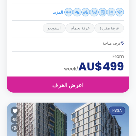
المزيد
غرفة مفردة
غرفة بحمام
استوديو
5
غرف متاحة
From
AU$499
/week
اعرض الغرف
PBSA