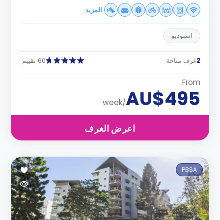
المزيد
استوديو
2
غرف متاحة
60 تقييم
From
AU$495
/week
اعرض الغرف
PBSA