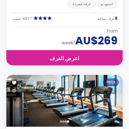
استوديو
غرفة مفردة
8
غرف متاحة
497 تقييم
From
AU$269
/week
اعرض الغرف
PBSA