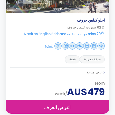
اجلو كيلفن جروف
62 ستريت كيلفن جروف
29 mins مواصلات عامه Navitas English Brisbane
المزيد
غرفة مفردة
شقة
5
غرف متاحة
From
AU$479
/week
اعرض الغرف