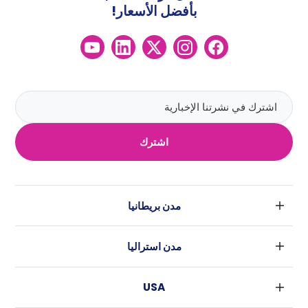
بأفضل الأسعار!
اشترك
مدن بريطانيا
لندن
مدن استراليا
بارامنجهام
سيدني
جلاسكو
USA
ملبورن
ليفربول