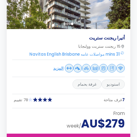
أتيرا ريجنت ستريت
15 ريجنت ستريت وولنجابا
31 mins مواصلات عامه Navitas English Brisbane
المزيد
استوديو
غرفة بحمام
7
غرف متاحة
78 تقييم
From
AU$279
/week