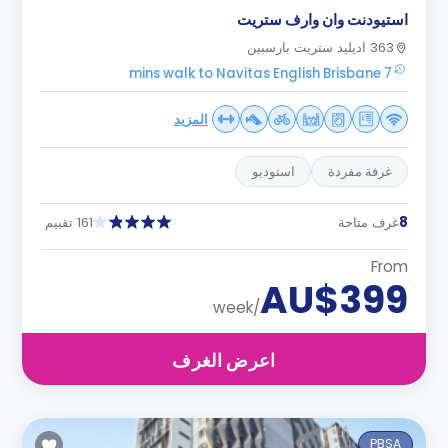
استيودنت وان وارف ستريت
363 اديليد ستريت بارسبين
7 mins walk to Navitas English Brisbane
المزيد
غرفة مفردة
استوديو
8
غرف متاحة
161 تقييم
From
AU$399
/week
اعرض الغرف
PBSA