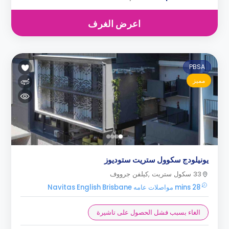
اعرض الغرف
PBSA
مميز
يونيلودج سكوول ستريت ستوديوز
33 سكول ستريت ,كيلفن جرووف
28 mins مواصلات عامه Navitas English Brisbane
الغاء بسبب فشل الحصول على تاشيرة