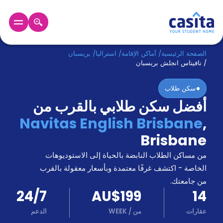
الرئيسية
عربي
AUD
الصفحة الرئيسية
/
أماكن الإقامة
/
استراليا
/
بريسبان
/
نافيتاس انجلش بريسبان
دخول
سكن طلاب
أفضل سكن طلابي بالقرب من
حجز
السكن
Navitas English Brisbane
,
من
Brisbane
نحن؟
المدونة
من مساكن الطلاب النابضة بالحياة إلى الاستوديوهات
أخبر
أصدقائك
الخاصة - اكتشف غرفًا معتمدة وبأسعار معقولة بالقرب
و
من جامعتك.
كن
اكسب
24/7
AU$199
14
شريكا
عقارات
من
/
WEEK
الدعم
الدعم