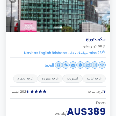
سكيب توونج
611 كورونيشن
23 mins مواصلات عامه Navitas English Brisbane
المزيد
غرفة ثنائية
استوديو
غرفة مفردة
غرفة بحمام
9
غرف متاحة
202 تقييم
From
AU$389
/week