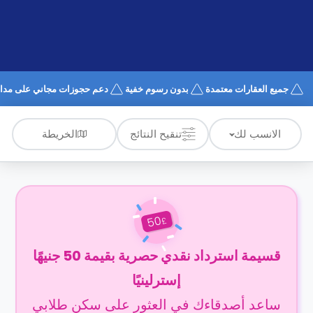
الدعم
و
عبر
المساعدة
الهاتف
اتصل
بنا
كيف
جميع العقارات معتمدة
بدون رسوم خفية
دعم حجوزات مجاني على مدار 4/7
تعمل؟
الأسئلة
الشائعة
الخريطة
الانسب لك
تنقيح النتائج
50
£
قسيمة استرداد نقدي حصرية بقيمة 50 جنيهًا
إسترلينيًا
ساعد أصدقاءك في العثور على سكن طلابي