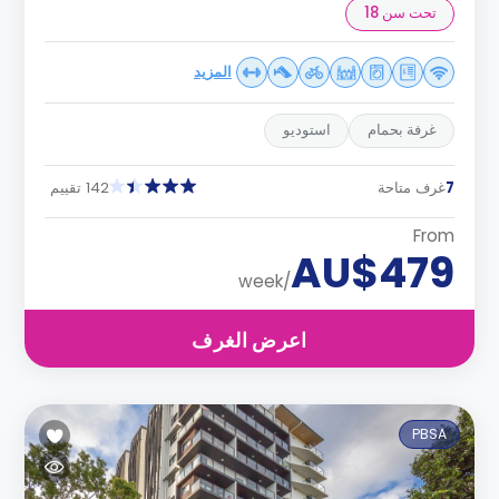
تحت سن 18
المزيد
غرفة بحمام
استوديو
7
غرف متاحة
142 تقييم
From
AU$479
/week
اعرض الغرف
PBSA