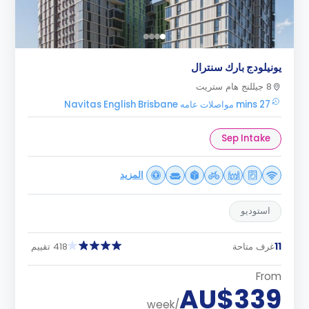
يونيلودج بارك سنترال
8 جيللنج هام ستريت
27 mins مواصلات عامه Navitas English Brisbane
Sep Intake
المزيد
استوديو
11
غرف متاحة
418 تقييم
From
AU$339
/week