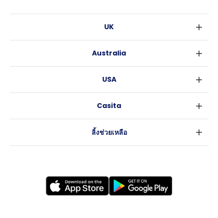
UK
ลอนดอน
Australia
เบอร์มิงแฮม
ซิดนีย์
กลาสโกว
USA
เมลเบิร์น
ลิเวอร์พูล
นิวยอร์ค
บริสเบน
เอดินเบอระ
Casita
ฟอร์ตเวิร์ธ
เพิร์ธ
แมนเชสเตอร์
ข่าว
แอตแลนตา
อะเดลายด์
ลีดส์
ลิ้งช่วยเหลือ
ราลี
แครนเบอร์รา
เชฟฟีลส์
ข้อตกลงการใช้งาน
นิวออร์ลีนส์
บริสโทล
นโยบายความเป็นส่วนตัว
ออสติน
คาร์ดิฟ
โคเวนทรี
เลสเตอร์
แบรดฟอร์ด