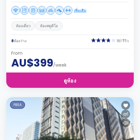
เพิ่มเติม
ห้องเดี่ยว
ห้องสตูดิโอ
8
ห้องว่าง
161 รีวิว
From
AU$399
/week
ดูห้อง
PBSA