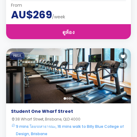
From
AU$269
/week
ดูห้อง
PBSA
Student One Wharf Street
38 Wharf Street, Brisbane, QLD 4000
9 mins โดยรถสาธารณะ, 16 mins walk to Billy Blue College of
Design, Brisbane