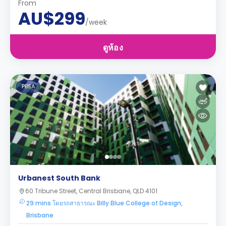
From
AU$299
/week
ดูห้อง
PBSA
Urbanest South Bank
60 Tribune Street, Central Brisbane, QLD 4101
29 mins โดยรถสาธารณะ Billy Blue College of Design,
Brisbane