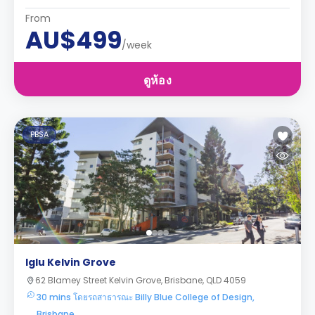
From
AU$499
/week
ดูห้อง
PBSA
Iglu Kelvin Grove
62 Blamey Street Kelvin Grove, Brisbane, QLD 4059
30 mins โดยรถสาธารณะ Billy Blue College of Design,
Brisbane