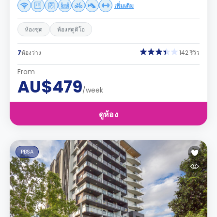
เพิ่มเติม
ห้องชุด
ห้องสตูดิโอ
7
ห้องว่าง
142 รีวิว
From
AU$479
/week
ดูห้อง
PBSA