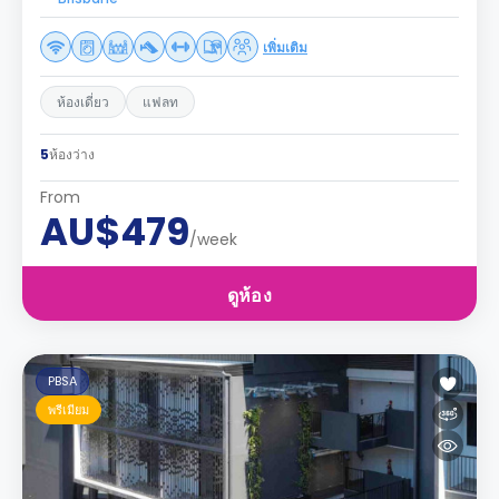
เพิ่มเติม
ห้องเดี่ยว
แฟลท
5
ห้องว่าง
From
AU$479
/week
ดูห้อง
PBSA
พรีเมียม