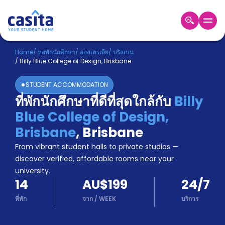
Home
TH
AUD
Home
/
หอพักนักศึกษา
/
ออสเตรเลีย
/
บริสเบน
/
Billy Blue College of Design, Brisbane
เข้าสู่
ระบบ
STUDENT ACCOMMODATION
Booking
ที่พักนักศึกษาที่ดีที่สุดใกล้กับ
Billy
Accommodation
Blue College of Design,
About
us
Brisbane
,
Brisbane
Blog
From vibrant student halls to private studios —
Refer
discover verified, affordable rooms near your
And
university.
Become
Earn
14
AU$199
24/7
A
Partner
ที่พัก
จาก
/
WEEK
บริการ
Help
and
Phone
Support