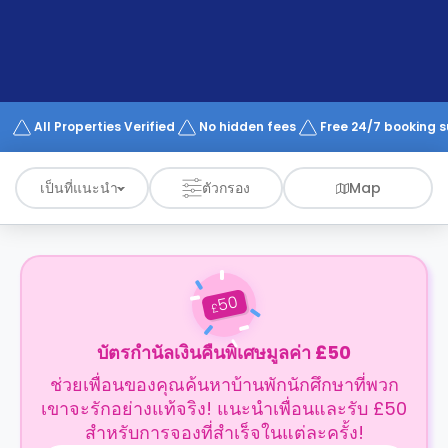
support
Contact
us
How
It
Works
FAQs
All Properties Verified
No hidden fees
Free 24/7 booking 
เป็นที่แนะนำ
ตัวกรอง
Map
50
£
บัตรกำนัลเงินคืนพิเศษมูลค่า £50
ช่วยเพื่อนของคุณค้นหาบ้านพักนักศึกษาที่พวก
เขาจะรักอย่างแท้จริง! แนะนำเพื่อนและรับ £50
สำหรับการจองที่สำเร็จในแต่ละครั้ง!