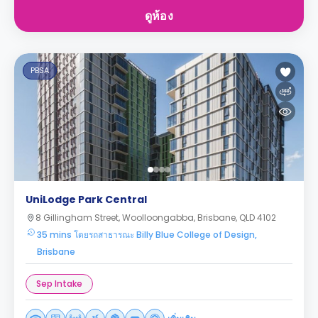
ดูห้อง
PBSA
UniLodge Park Central
8 Gillingham Street, Woolloongabba, Brisbane, QLD 4102
35 mins โดยรถสาธารณะ Billy Blue College of Design,
Brisbane
Sep Intake