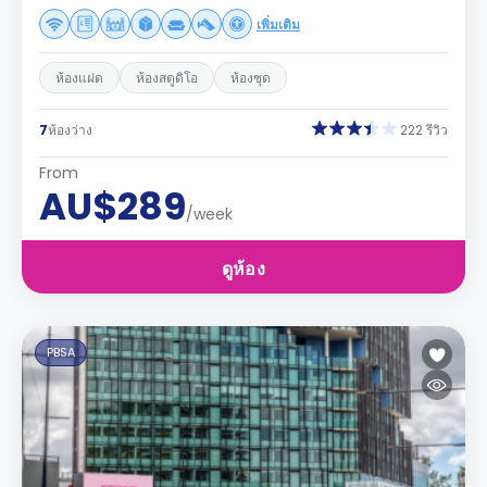
เพิ่มเติม
ห้องแฝด
ห้องสตูดิโอ
ห้องชุด
7
ห้องว่าง
222 รีวิว
From
AU$289
/week
ดูห้อง
PBSA