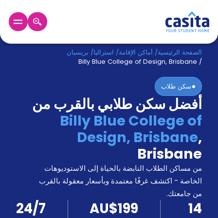
الرئيسية
عربي
AUD
الصفحة الرئيسية
/
أماكن الإقامة
/
استراليا
/
بريسبان
Billy Blue College of Design, Brisbane
/
دخول
سكن طلاب
أفضل سكن طلابي بالقرب من
حجز
السكن
Billy Blue College of
من
Design, Brisbane
,
نحن؟
المدونة
Brisbane
أخبر
أصدقائك
من مساكن الطلاب النابضة بالحياة إلى الاستوديوهات
و
الخاصة - اكتشف غرفًا معتمدة وبأسعار معقولة بالقرب
كن
اكسب
من جامعتك.
شريكا
24/7
AU$199
14
الدعم