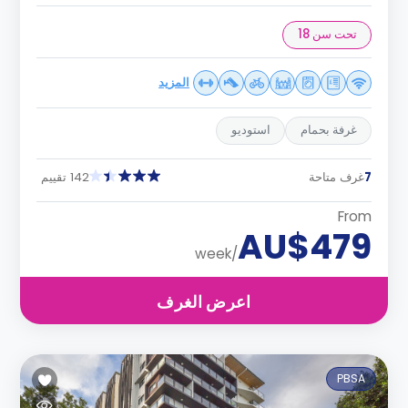
تحت سن 18
المزيد
غرفة بحمام
استوديو
7
غرف متاحة
142 تقييم
From
AU$479
/week
اعرض الغرف
PBSA