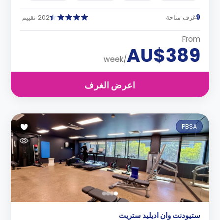
9
غرف متاحة
202 تقييم
From
AU$389
/week
اعرض الغرف
PBSA
ستيودنت وان اديليد ستريت