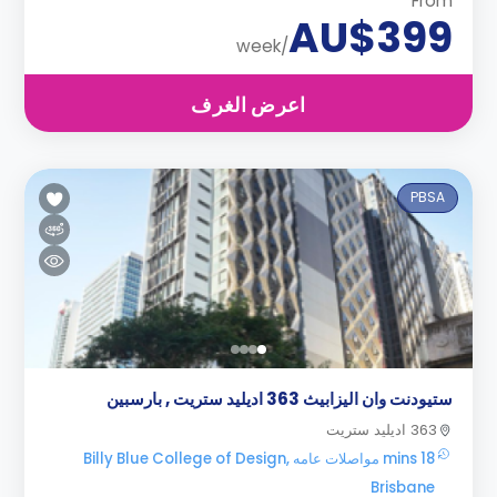
From
AU$399
/week
اعرض الغرف
PBSA
ستيودنت وان اليزابيث 363 اديليد ستريت , بارسبين
363 اديليد ستريت
18 mins مواصلات عامه Billy Blue College of Design,
Brisbane