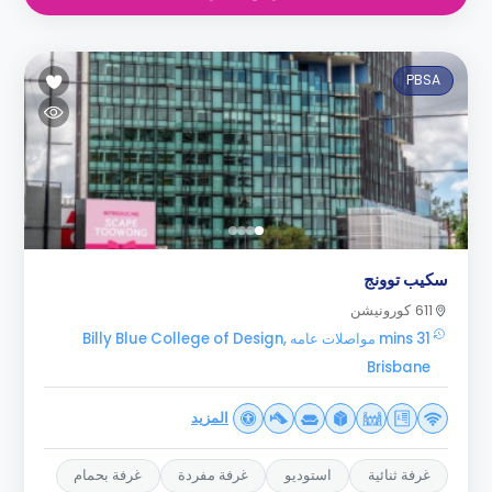
PBSA
سكيب توونج
611 كورونيشن
31 mins مواصلات عامه Billy Blue College of Design,
Brisbane
المزيد
غرفة ثنائية
استوديو
غرفة مفردة
غرفة بحمام