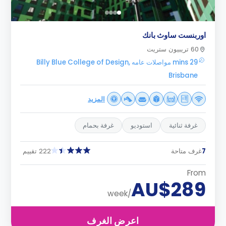
اوربنست ساوث بانك
60 تريبيون ستريت
29 mins مواصلات عامه Billy Blue College of Design,
Brisbane
المزيد
غرفة ثنائية
استوديو
غرفة بحمام
7
غرف متاحة
222 تقييم
From
AU$289
/week
اعرض الغرف