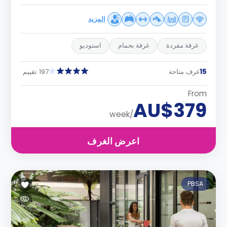
المزيد
غرفة مفردة
غرفة بحمام
استوديو
15
غرف متاحة
197 تقييم
From
AU$379
/week
اعرض الغرف
PBSA