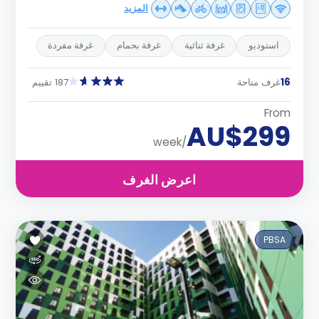
المزيد
استوديو
غرفة ثنائية
غرفة بحمام
غرفة مفردة
16
غرف متاحة
187 تقييم
From
AU$299
/week
اعرض الغرف
PBSA