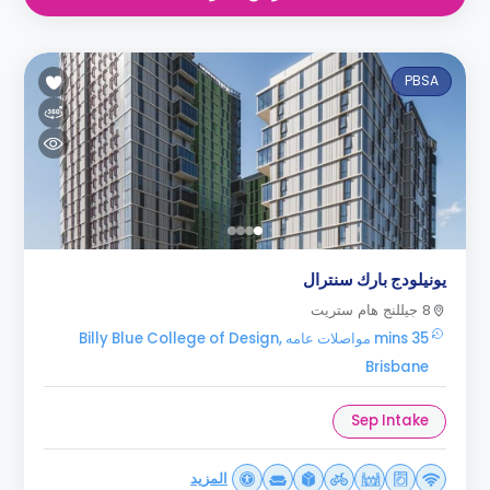
PBSA
يونيلودج بارك سنترال
8 جيللنج هام ستريت
35 mins مواصلات عامه Billy Blue College of Design,
Brisbane
Sep Intake
المزيد