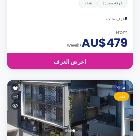
غرفة مفردة
شقة
5
غرف متاحة
From
AU$479
/week
اعرض الغرف
PBSA
مميز