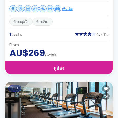
เพิ่มเติม
ห้องสตูดิโอ
ห้องเดี่ยว
8
ห้องว่าง
497 รีวิว
From
AU$269
/week
ดูห้อง
PBSA