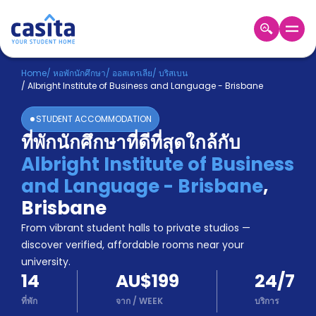
Home
TH
AUD
Home
/
หอพักนักศึกษา
/
ออสเตรเลีย
/
บริสเบน
/
Albright Institute of Business and Language - Brisbane
เข้าสู่
ระบบ
STUDENT ACCOMMODATION
Booking
ที่พักนักศึกษาที่ดีที่สุดใกล้กับ
Accommodation
Albright Institute of Business
About
us
and Language - Brisbane
,
Blog
Brisbane
Refer
From vibrant student halls to private studios —
And
Become
Earn
discover verified, affordable rooms near your
A
university.
Partner
14
AU$199
24/7
Help
and
ที่พัก
จาก
/
WEEK
บริการ
Phone
Support