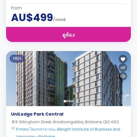
From
AU$499
/week
ดูห้อง
PBSA
UniLodge Park Central
8 Gillingham Street, Woolloongabba, Brisbane, QLD 4102
11 mins โดยรถสาธารณะ Albright Institute of Business and
Language - Brisbane