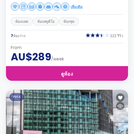
เพิ่มเติม
ห้องแฝด
ห้องสตูดิโอ
ห้องชุด
7
ห้องว่าง
222 รีวิว
From
AU$289
/week
ดูห้อง
PBSA