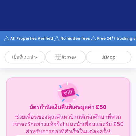
support
Contact
us
How
It
Works
FAQs
All Properties Verified
No hidden fees
Free 24/7 booking 
เป็นที่แนะนำ
ตัวกรอง
Map
50
£
บัตรกำนัลเงินคืนพิเศษมูลค่า £50
ช่วยเพื่อนของคุณค้นหาบ้านพักนักศึกษาที่พวก
เขาจะรักอย่างแท้จริง! แนะนำเพื่อนและรับ £50
สำหรับการจองที่สำเร็จในแต่ละครั้ง!