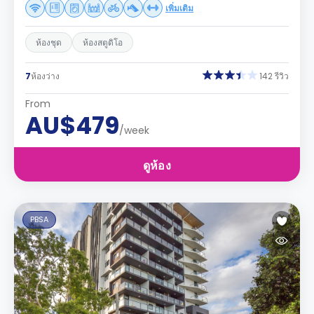
เพิ่มเติม
ห้องชุด
ห้องสตูดิโอ
7
ห้องว่าง
142 รีวิว
From
AU$479
/week
ดูห้อง
PBSA