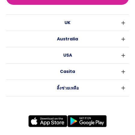
UK
ลอนดอน
Australia
เบอร์มิงแฮม
ซิดนีย์
กลาสโกว
USA
เมลเบิร์น
ลิเวอร์พูล
นิวยอร์ค
บริสเบน
เอดินเบอระ
Casita
ฟอร์ตเวิร์ธ
เพิร์ธ
แมนเชสเตอร์
ข่าว
แอตแลนตา
อะเดลายด์
ลีดส์
ลิ้งช่วยเหลือ
ราลี
แครนเบอร์รา
เชฟฟีลส์
ข้อตกลงการใช้งาน
นิวออร์ลีนส์
บริสโทล
นโยบายความเป็นส่วนตัว
ออสติน
คาร์ดิฟ
โคเวนทรี
เลสเตอร์