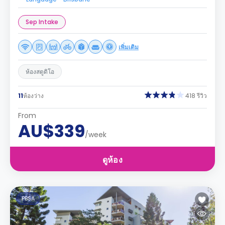
Sep Intake
เพิ่มเติม
ห้องสตูดิโอ
11
ห้องว่าง
418 รีวิว
From
AU$339
/week
ดูห้อง
PBSA