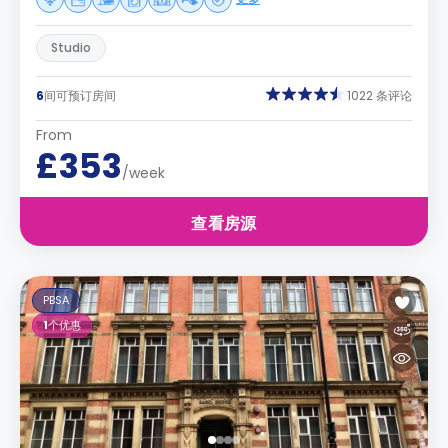
Studio
6
间可预订房间
1022 条评论
From
£353
/week
查看房源
PBSA
1
个优惠