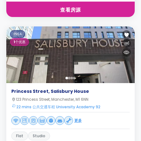
查看房源
PBSA
1
个优惠
Princess Street, Salisbury House
123 Princess Street, Manchester, M1 6NN
22 mins 公共交通车程 University Academy 92
更多
Flat
Studio