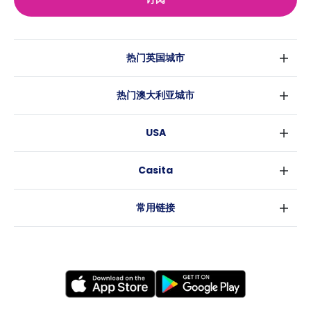
热门英国城市
伦敦
热门澳大利亚城市
伯明翰
悉尼
格拉斯哥
USA
墨尔本
利物浦
纽约
布里斯班
爱丁堡
Casita
沃斯堡
珀斯
曼彻斯特
消息
洛杉矶
阿德莱德
利兹
常用链接
亚特兰大
堪培拉
谢菲尔德
罗利
布里斯托
新奥尔良
卡迪夫
考文垂
莱斯特