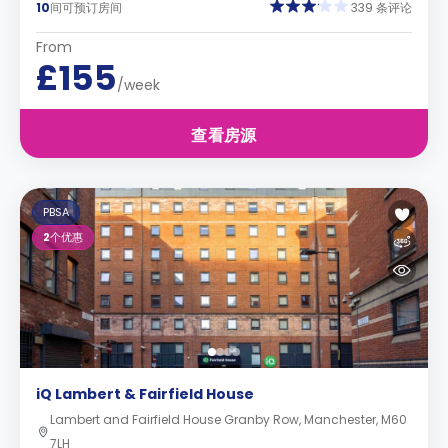
10
间可预订房间
339 条评论
From
£155
/week
查看房源
PBSA
2
个优惠
iQ Lambert & Fairfield House
Lambert and Fairfield House Granby Row, Manchester, M60
7LH