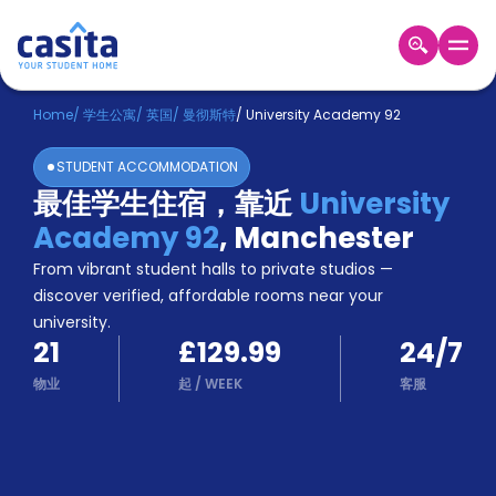
Home
ZH
GBP
Home
/
学生公寓
/
英国
/
曼彻斯特
/
University Academy 92
登
STUDENT ACCOMMODATION
入
最佳学生住宿，靠近
University
Booking
Academy 92
,
Manchester
Accommodation
About
From vibrant student halls to private studios —
us
discover verified, affordable rooms near your
Blog
university.
Refer
21
£129.99
24/7
And
Become
Earn
物业
起
/
WEEK
客服
A
Partner
Help
and
Phone
Support