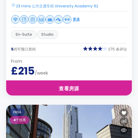
23 mins 公共交通车程 University Academy 92
更多
En-Suite
Studio
5
间可预订房间
275 条评论
From
£215
/week
查看房源
PBSA
4
个优惠