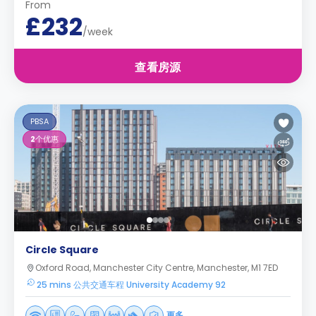
From
£232
/week
查看房源
PBSA
2
个优惠
Circle Square
Oxford Road, Manchester City Centre, Manchester, M1 7ED
25 mins 公共交通车程 University Academy 92
更多