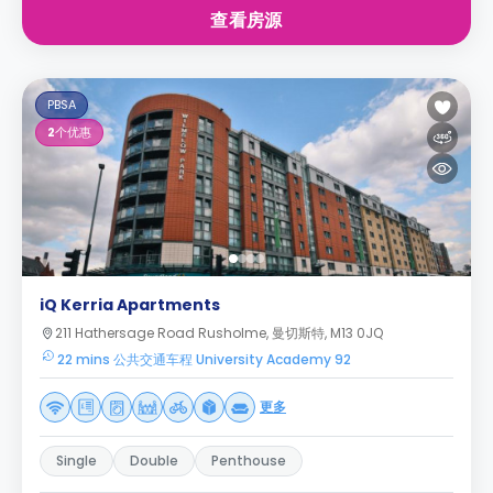
查看房源
PBSA
2
个优惠
iQ Kerria Apartments
211 Hathersage Road Rusholme, 曼切斯特, M13 0JQ
22 mins 公共交通车程 University Academy 92
更多
Single
Double
Penthouse