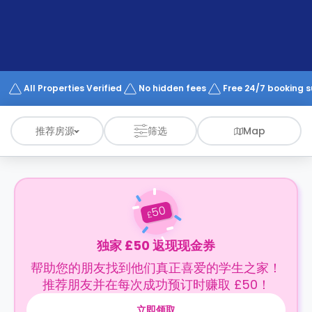
support
Contact
us
How
It
Works
FAQs
All Properties Verified
No hidden fees
Free 24/7 booking 
推荐房源
筛选
Map
50
£
独家 £50 返现现金券
帮助您的朋友找到他们真正喜爱的学生之家！
推荐朋友并在每次成功预订时赚取 £50！
立即领取