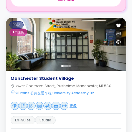
PBSA
1
个优惠
Manchester Student Village
Lower Chatham Street,, Rusholme, Manchester, M1 5SX
23 mins 公共交通车程 University Academy 92
更多
En-Suite
Studio