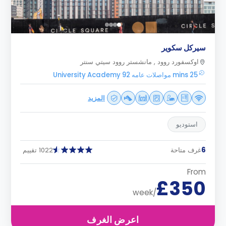
سيركل سكوير
اوكسفورد روود , مانشستر روود سيتي سنتر
25 mins مواصلات عامه University Academy 92
المزيد
استوديو
6
غرف متاحة
1022 تقييم
From
£350
/week
اعرض الغرف