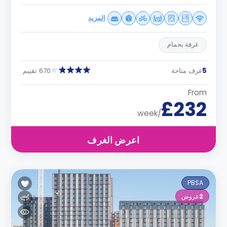
المزيد
غرفة بحمام
5
غرف متاحة
670 تقييم
From
£232
/week
اعرض الغرف
PBSA
2
عروض