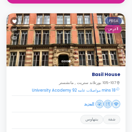
PBSA
1
عرض
Basil House
105-107 بورتلاند ستريت , مانشستر
18 mins مواصلات عامه University Academy 92
المزيد
شقة
بنتهاوس