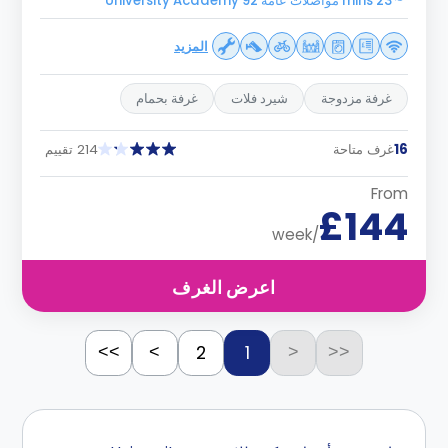
23 mins مواصلات عامه University Academy 92
المزيد
غرفة مزدوجة
شيرد فلات
غرفة بحمام
16
غرف متاحة
214 تقييم
From
£144
/week
اعرض الغرف
2
1
>>
>
<
<<