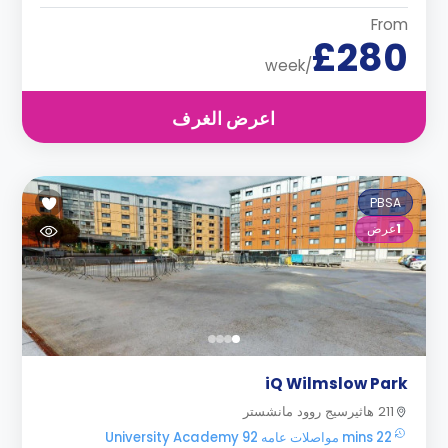
From
£280
/week
اعرض الغرف
PBSA
1
عرض
iQ Wilmslow Park
211 هاثيرسيج روود مانشستر
22 mins مواصلات عامه University Academy 92