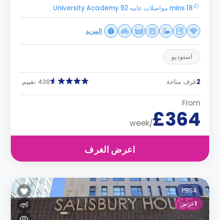
18 mins مواصلات عامه University Academy 92
المزيد
استوديو
2
غرف متاحة
438 تقييم
From
£364
/week
اعرض الغرف
PBSA
1
عرض