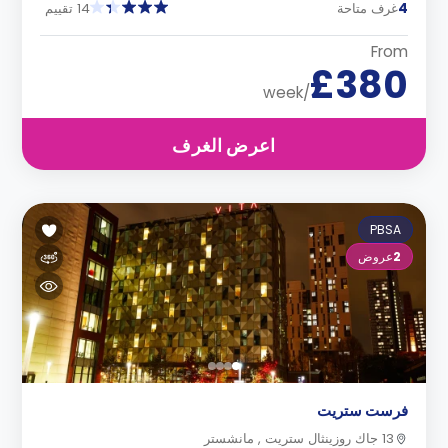
4
غرف متاحة
14 تقييم
From
£380
/week
اعرض الغرف
PBSA
2
عروض
فرست ستريت
13 جاك روزينثال ستريت , مانشستر