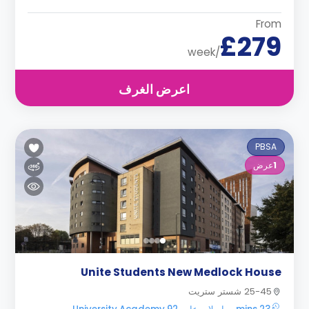
From
£279
/week
اعرض الغرف
PBSA
1
عرض
Unite Students New Medlock House
25-45 شستر ستريت