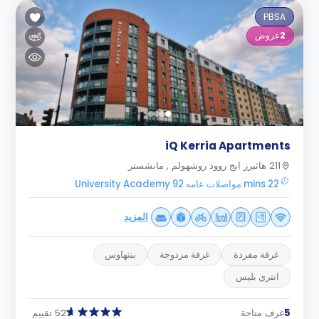
PBSA
2
عروض
iQ Kerria Apartments
211 هاثيرز ايج روود روشهولم , مانشستر
22 mins مواصلات عامه University Academy 92
المزيد
غرفة مفردة
غرفة مزدوجة
بنتهاوس
انتري بليس
5
غرف متاحة
52 تقييم