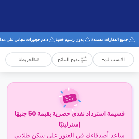
الدعم
و
عبر
المساعدة
الهاتف
اتصل
بنا
كيف
جميع العقارات معتمدة
بدون رسوم خفية
دعم حجوزات مجاني على مدار 4/7
تعمل؟
الأسئلة
الشائعة
الخريطة
الانسب لك
تنقيح النتائج
50
£
قسيمة استرداد نقدي حصرية بقيمة 50 جنيهًا
إسترلينيًا
ساعد أصدقاءك في العثور على سكن طلابي