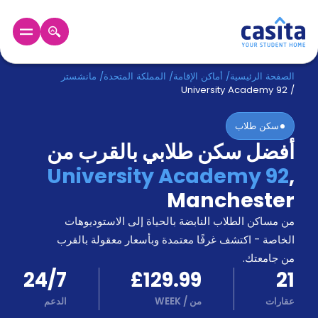
الرئيسية
عربي
GBP
الصفحة الرئيسية
/
أماكن الإقامة
/
المملكة المتحدة
/
مانشستر
University Academy 92
/
دخول
سكن طلاب
أفضل سكن طلابي بالقرب من
حجز
السكن
University Academy 92
,
من
Manchester
نحن؟
المدونة
من مساكن الطلاب النابضة بالحياة إلى الاستوديوهات
أخبر
أصدقائك
الخاصة - اكتشف غرفًا معتمدة وبأسعار معقولة بالقرب
و
من جامعتك.
كن
اكسب
24/7
£129.99
21
شريكا
عقارات
من
/
WEEK
الدعم
الدعم