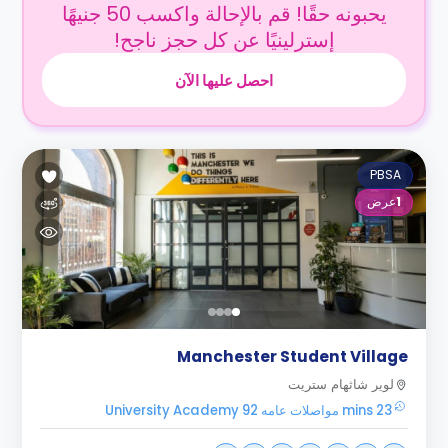
يحبونه حقًا! قم بالإحالة واكسب 50 جنيهًا
إسترلينيًا عن كل حجز ناجح!
احصل عليها الآن
PBSA
1
عرض
Manchester Student Village
لوير شاثهام ستريت
23 mins مواصلات عامه University Academy 92