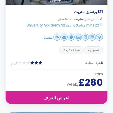
121 برنسيز ستريت
121 برنسيز ستريت . مانشستر
22 mins مواصلات عامه University Academy 92
المزيد
استوديو
غرفة مفردة
5
غرف متاحة
51 تقييم
From
£280
/week
اعرض الغرف