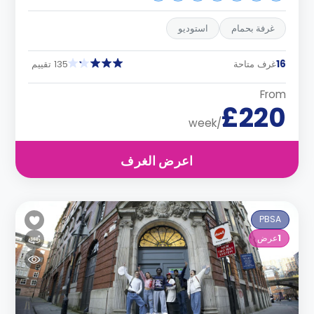
غرفة بحمام
استوديو
16
غرف متاحة
135 تقييم
From
£220
/week
اعرض الغرف
PBSA
1
عرض