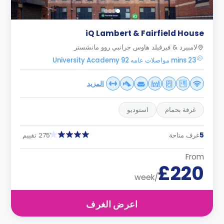
iQ Lambert & Fairfield House
لامبيرد & فيرفيلد هاوس جرانبي روو مانشستر
23 mins مواصلات عامه University Academy 92
المزيد
غرفة بحمام
استوديو
5
غرف متاحة
275 تقييم
From
£220
/week
اعرض الغرف