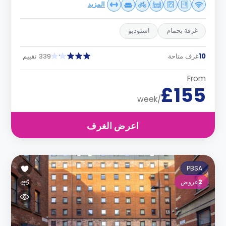
المزيد
غرفة بحمام
استوديو
10
غرف متاحة
339 تقييم
From
£155
/week
اعرض الغرف
PBSA
2
عروض