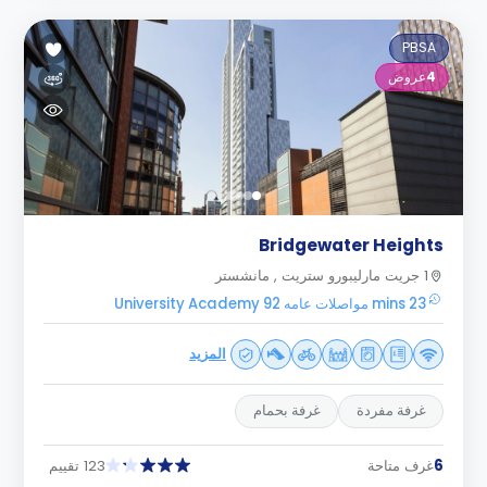
PBSA
4
عروض
Bridgewater Heights
1 جريت مارليبورو ستريت , مانشستر
23 mins مواصلات عامه University Academy 92
المزيد
غرفة مفردة
غرفة بحمام
6
غرف متاحة
123 تقييم