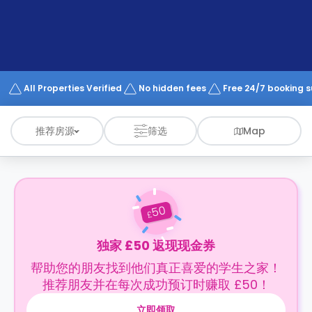
support
Contact
us
How
It
Works
FAQs
All Properties Verified
No hidden fees
Free 24/7 booking 
推荐房源
筛选
Map
50
£
独家 £50 返现现金券
帮助您的朋友找到他们真正喜爱的学生之家！
推荐朋友并在每次成功预订时赚取 £50！
立即领取