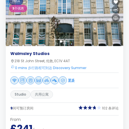
PBSA
3
个优惠
Walmsley Studios
218 St John Street, 伦敦, EC1V 4AT
0 mins 步行路程可到达 Discovery Summer
更多
Studio
共用公寓
9
间可预订房间
102 条评论
From
£241