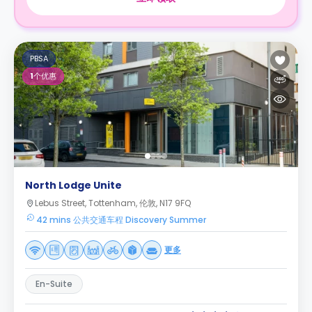
PBSA
1
个优惠
North Lodge Unite
Lebus Street, Tottenham, 伦敦, N17 9FQ
42 mins 公共交通车程 Discovery Summer
更多
En-Suite