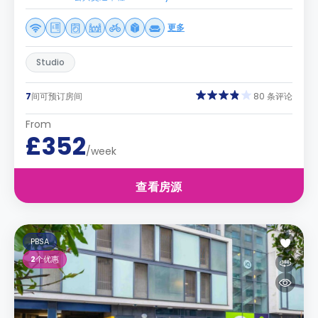
更多
Studio
7
间可预订房间
80 条评论
From
£352
/week
查看房源
PBSA
2
个优惠