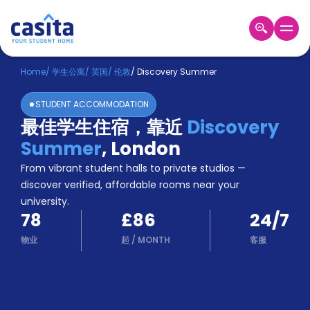
Home
ZH
GBP
Home
/
学生公寓
/
英国
/
伦敦
/
Discovery Summer
登
STUDENT ACCOMMODATION
入
最佳学生住宿，靠近
Discovery
Booking
Summer
,
London
Accommodation
About
From vibrant student halls to private studios —
us
discover verified, affordable rooms near your
Blog
university.
Refer
78
£86
24/7
And
Become
Earn
物业
起
/
MONTH
客服
A
Partner
Help
and
Phone
Support