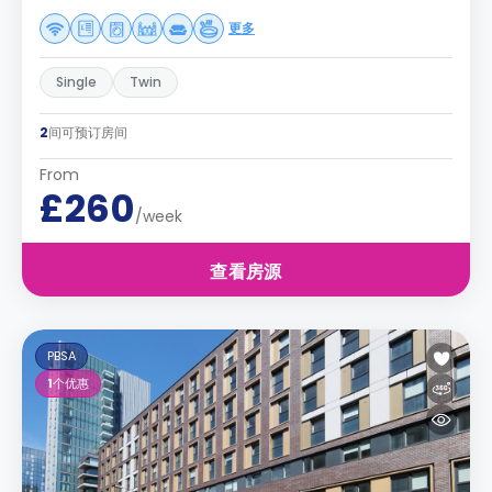
更多
Single
Twin
2
间可预订房间
From
£260
/week
查看房源
PBSA
1
个优惠