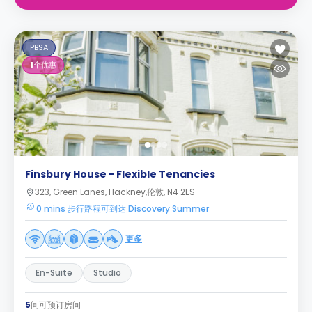
PBSA
1
个优惠
Finsbury House - Flexible Tenancies
323, Green Lanes, Hackney,伦敦, N4 2ES
0 mins 步行路程可到达 Discovery Summer
更多
En-Suite
Studio
5
间可预订房间