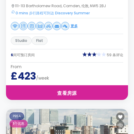
111-113 Bartholomew Road, Camden, 伦敦, NW5 2BJ
0 mins 步行路程可到达 Discovery Summer
更多
Studio
Flat
6
间可预订房间
59 条评论
From
£423
/week
查看房源
PBSA
1
个优惠