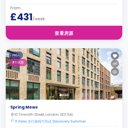
From
£431
/week
查看房源
PBSA
2
个优惠
Spring Mews
10 Tinworth Street, London, SE11 5AL
0 mins 步行路程可到达 Discovery Summer