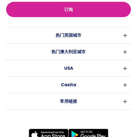
订阅
热门英国城市
伦敦
热门澳大利亚城市
伯明翰
悉尼
格拉斯哥
USA
墨尔本
利物浦
纽约
布里斯班
爱丁堡
Casita
沃斯堡
珀斯
曼彻斯特
消息
洛杉矶
阿德莱德
利兹
常用链接
亚特兰大
堪培拉
谢菲尔德
罗利
布里斯托
新奥尔良
卡迪夫
考文垂