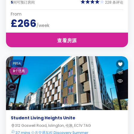
5
间可预订房间
228 条评论
From
£266
/week
查看房源
PBSA
3
个优惠
Student Living Heights Unite
312 Goswell Road, Islington, 伦敦, EC1V 7AG
37 mins 公共交通车程 Discovery Summer