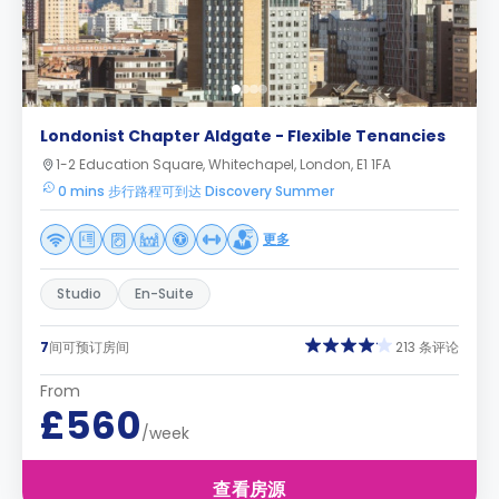
Londonist Chapter Aldgate - Flexible Tenancies
1-2 Education Square, Whitechapel, London, E1 1FA
0 mins 步行路程可到达 Discovery Summer
更多
Studio
En-Suite
7
间可预订房间
213 条评论
From
£560
/week
查看房源