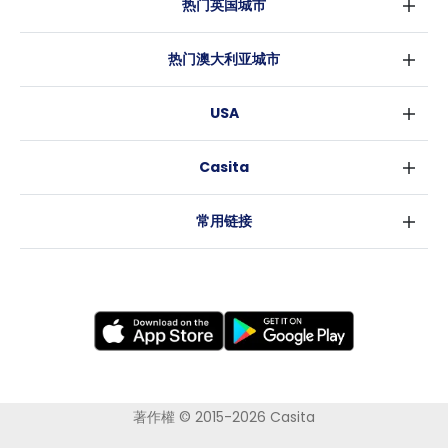
热门英国城市
伦敦
热门澳大利亚城市
伯明翰
悉尼
格拉斯哥
USA
墨尔本
利物浦
纽约
布里斯班
爱丁堡
Casita
沃斯堡
珀斯
曼彻斯特
消息
洛杉矶
阿德莱德
利兹
常用链接
亚特兰大
堪培拉
谢菲尔德
罗利
布里斯托
新奥尔良
卡迪夫
考文垂
莱斯特
布拉德福德
纽卡斯尔
著作權 © 2015-2026 Casita
诺丁汉