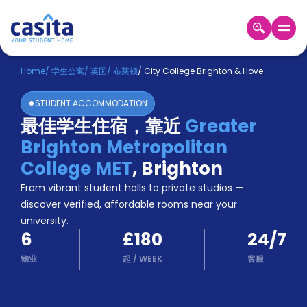
Home
ZH
GBP
Home
/
学生公寓
/
英国
/
布莱顿
/
City College Brighton & Hove
登
STUDENT ACCOMMODATION
入
最佳学生住宿，靠近
Greater
Booking
Brighton Metropolitan
Accommodation
About
College MET
,
Brighton
us
From vibrant student halls to private studios —
Blog
discover verified, affordable rooms near your
Refer
university.
And
Become
6
£180
24/7
Earn
A
物业
起
/
WEEK
客服
Partner
Help
and
Phone
Support