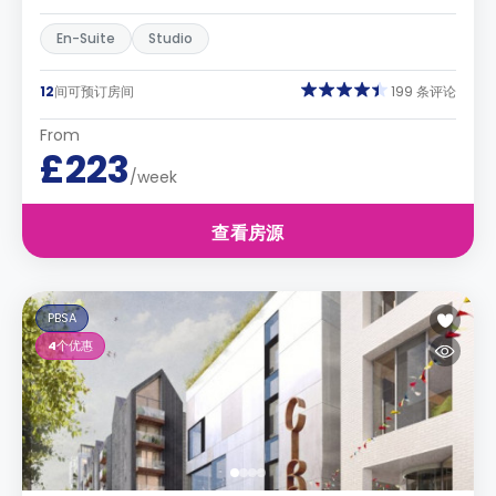
En-Suite
Studio
12
间可预订房间
199 条评论
From
£223
/week
查看房源
PBSA
4
个优惠