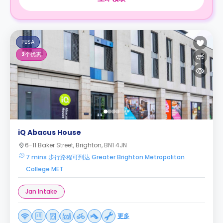
PBSA
2
个优惠
iQ Abacus House
6-11 Baker Street, Brighton, BN1 4JN
7 mins 步行路程可到达 Greater Brighton Metropolitan
College MET
Jan Intake
更多