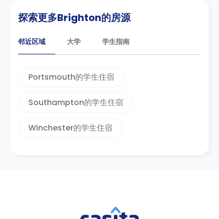
过去几年，布莱顿的国际学生比例稳步上升，这
探索更多Brighton的房源
得益于多种因素，包括布莱顿大学声誉的提高、
高等教育的日益全球化以及英国政府鼓励国际学
生到英国留学的政策。英国。
邻近区域
大学
学生指南
热门学生住宿区 Brighton
Portsmouth的学生住宿
布莱顿有几个适合学生的区域。它们都为学生提
供了充满活力和多样化的生活，让他们探索和适
Southampton的学生住宿
应不同的文化。这些社区通常会影响公共交通费
用。距离市中心越远，票价就越高。
Winchester的学生住宿
布莱顿最受大学生欢迎的地区是刘易斯路 刘易斯
路、穆尔塞库姆贝文丁 穆尔斯库姆贝文迪安 和霍
林丁 Hollingdean。在寻找完美的学生住宿区
时，需要记住一些事项，包括交通、费用和便利
设施。
住在刘易斯路的学生将靠近
布莱顿大学法尔
默校区
和苏塞克斯大学法尔默校区，专门建