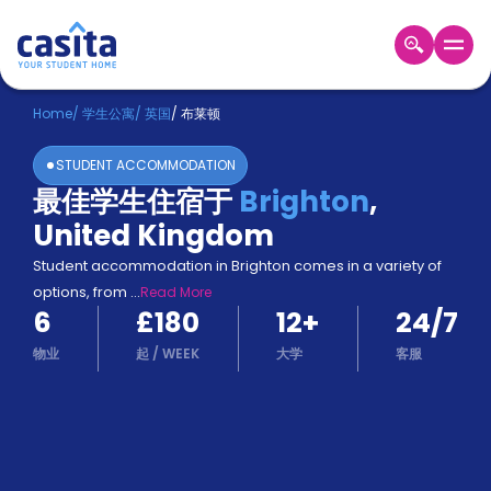
Home
ZH
GBP
Home
/
学生公寓
/
英国
/
布莱顿
登
STUDENT ACCOMMODATION
入
最佳学生住宿于
Brighton
,
Booking
United Kingdom
Accommodation
About
Student accommodation in Brighton comes in a variety of
us
options, from
...
Read More
Blog
6
£180
12
+
24/7
Refer
And
物业
起
/
WEEK
大学
客服
Become
Earn
A
Partner
Help
and
Phone
Support