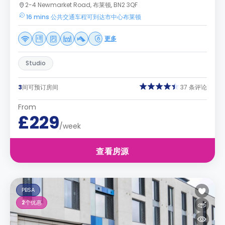
2-4 Newmarket Road, 布莱顿, BN2 3QF
16 mins 公共交通车程可到达市中心布莱顿
更多
Studio
3
间可预订房间
37 条评论
From
£229
/week
查看房源
PBSA
2
个优惠