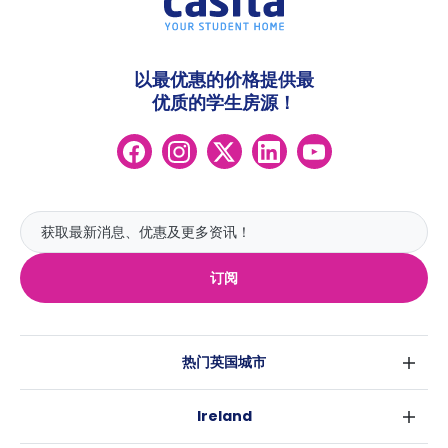
造的学生住宿选择费用约为每周 150 至 300
英镑。
从刘易斯路乘坐不同交通方式前往市中心所
以最优惠的价格提供最
需时间：
优质的学生房源！
巴士 - 20-25 分钟
自行车 - 15-20 分钟
汽车 - 10-15 分钟
步行 - 30-40 分钟
住在 穆尔斯库姆 和 贝文迪安 的学生每周需
支付 120 至 300 英镑左右。附近的大学包
括
苏塞克斯大学
和
布莱顿大学
。
订阅
通过不同的交通方式从 穆尔斯库姆 和 贝文
迪安 到市中心的旅行时间：
巴士 - 15-20 分钟
热门英国城市
自行车 - 20-25 分钟
伦敦
汽车 - 15-20 分钟
Ireland
伯明翰
步行 - 40-45 分钟