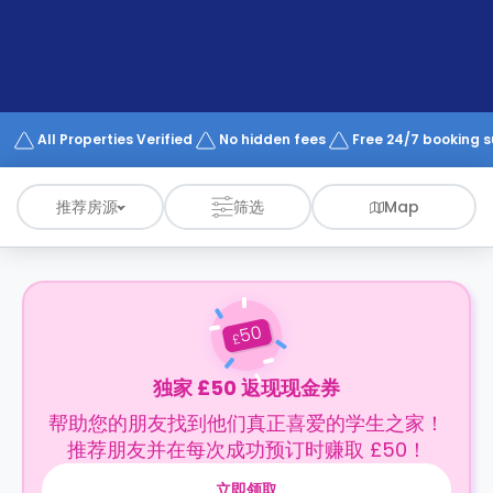
support
Contact
us
How
It
Works
FAQs
All Properties Verified
No hidden fees
Free 24/7 booking 
推荐房源
筛选
Map
50
£
独家 £50 返现现金券
帮助您的朋友找到他们真正喜爱的学生之家！
推荐朋友并在每次成功预订时赚取 £50！
立即领取