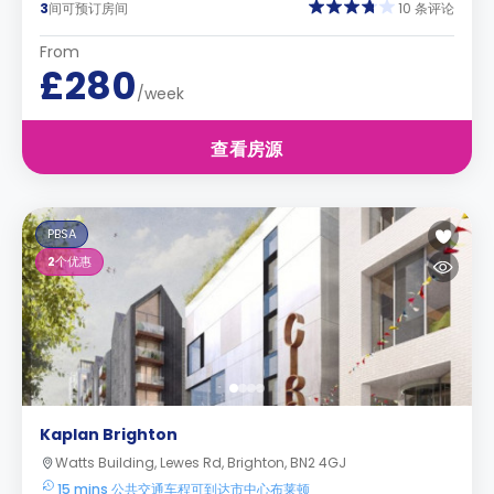
3
间可预订房间
10 条评论
From
£280
/week
查看房源
PBSA
2
个优惠
Kaplan Brighton
Watts Building, Lewes Rd, Brighton, BN2 4GJ
15 mins 公共交通车程可到达市中心布莱顿