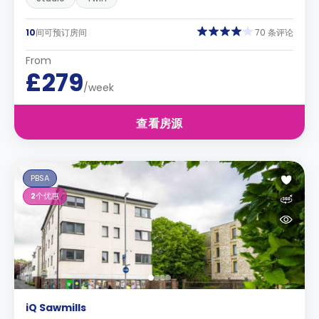
10
间可预订房间
70 条评论
From
£279
/week
查看房源
PBSA
2
个优惠
iQ Sawmills