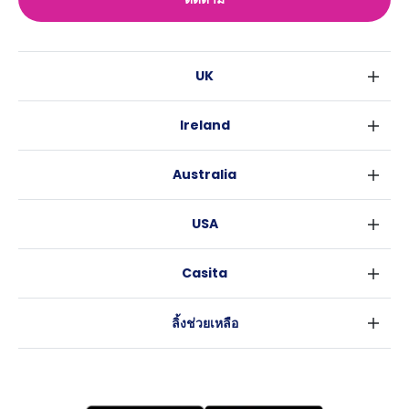
UK
ลอนดอน
Ireland
เบอร์มิงแฮม
ดับลิน
กลาสโกว
Australia
คอร์ค
ลิเวอร์พูล
ซิดนีย์
กาลเวย์
เอดินเบอระ
USA
เมลเบิร์น
แมนเชสเตอร์
นิวยอร์ค
บริสเบน
ลีดส์
Casita
ฟอร์ตเวิร์ธ
เพิร์ธ
เชฟฟีลส์
ข่าว
แอตแลนตา
อะเดลายด์
บริสโทล
ลิ้งช่วยเหลือ
ราลี
แครนเบอร์รา
คาร์ดิฟ
ข้อตกลงการใช้งาน
นิวออร์ลีนส์
โคเวนทรี
นโยบายความเป็นส่วนตัว
ออสติน
เลสเตอร์