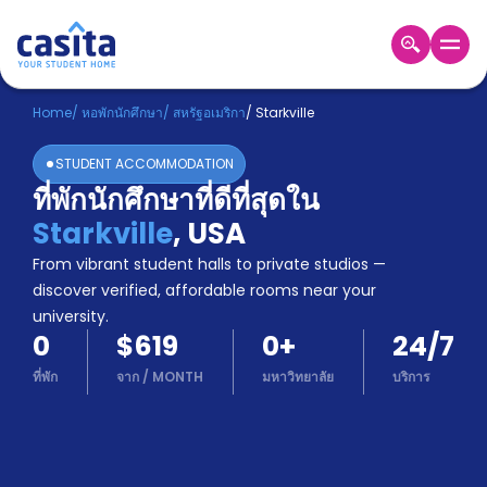
Home
TH
USD
Home
/
หอพักนักศึกษา
/
สหรัฐอเมริกา
/
Starkville
เข้าสู่
STUDENT ACCOMMODATION
ระบบ
ที่พักนักศึกษาที่ดีที่สุดใน
Booking
Starkville
,
USA
Accommodation
About
From vibrant student halls to private studios —
us
discover verified, affordable rooms near your
Blog
university.
Refer
0
$619
0
+
24/7
And
Become
Earn
ที่พัก
จาก
/
MONTH
มหาวิทยาลัย
บริการ
A
Partner
Help
and
Phone
Support