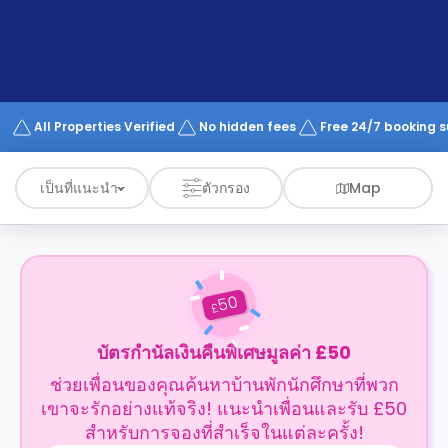
support
Contact
us
How
It
Works
FAQs
All Properties Verified
No hidden fees
Free 24/7 booking 
เป็นที่แนะนำ
ตัวกรอง
Map
50
£
บัตรกำนัลเงินคืนพิเศษมูลค่า £50
ช่วยเพื่อนของคุณค้นหาบ้านพักนักศึกษาที่พวก
เขาจะรักอย่างแท้จริง! แนะนำเพื่อนและรับ £50
สำหรับการจองที่สำเร็จในแต่ละครั้ง!