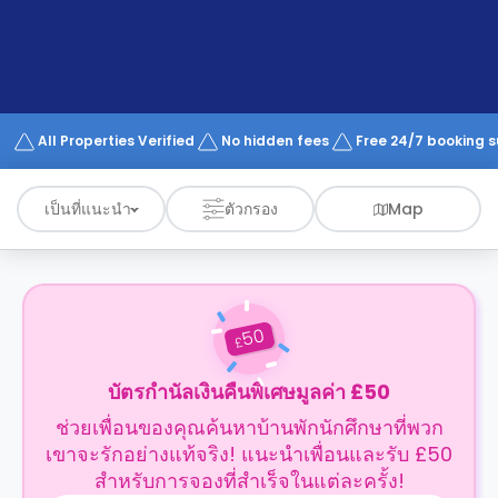
support
Contact
us
How
It
Works
FAQs
All Properties Verified
No hidden fees
Free 24/7 booking 
เป็นที่แนะนำ
ตัวกรอง
Map
50
£
บัตรกำนัลเงินคืนพิเศษมูลค่า £50
ช่วยเพื่อนของคุณค้นหาบ้านพักนักศึกษาที่พวก
เขาจะรักอย่างแท้จริง! แนะนำเพื่อนและรับ £50
สำหรับการจองที่สำเร็จในแต่ละครั้ง!