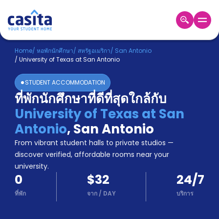
Home
TH
USD
Home
/
หอพักนักศึกษา
/
สหรัฐอเมริกา
/
San Antonio
/
University of Texas at San Antonio
เข้าสู่
ระบบ
STUDENT ACCOMMODATION
Booking
ที่พักนักศึกษาที่ดีที่สุดใกล้กับ
Accommodation
University of Texas at San
About
us
Antonio
,
San Antonio
Blog
From vibrant student halls to private studios —
Refer
discover verified, affordable rooms near your
And
university.
Become
Earn
0
$32
24/7
A
Partner
ที่พัก
จาก
/
DAY
บริการ
Help
and
Phone
Support