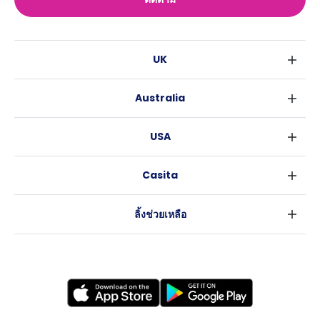
UK
ลอนดอน
Australia
เบอร์มิงแฮม
ซิดนีย์
กลาสโกว
USA
เมลเบิร์น
ลิเวอร์พูล
นิวยอร์ค
บริสเบน
เอดินเบอระ
Casita
ฟอร์ตเวิร์ธ
เพิร์ธ
แมนเชสเตอร์
ข่าว
แอตแลนตา
อะเดลายด์
ลีดส์
ลิ้งช่วยเหลือ
ราลี
แครนเบอร์รา
เชฟฟีลส์
ข้อตกลงการใช้งาน
นิวออร์ลีนส์
บริสโทล
นโยบายความเป็นส่วนตัว
ออสติน
คาร์ดิฟ
โคเวนทรี
เลสเตอร์