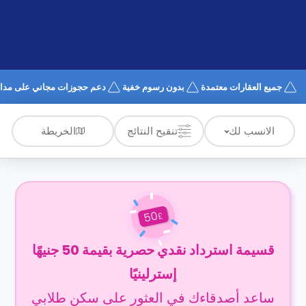
الدعم
و
عبر
المساعدة
الهاتف
اتصل
بنا
كيف
جميع العقارات معتمدة
بدون رسوم خفية
دعم حجوزات مجاني على مدار 4/7
تعمل؟
الأسئلة
الشائعة
الخريطة
الانسب لك
تنقيح النتائج
50
£
قسيمة استرداد نقدي حصرية بقيمة 50 جنيهًا
إسترلينيًا
ساعد أصدقاءك في العثور على سكن طلابي