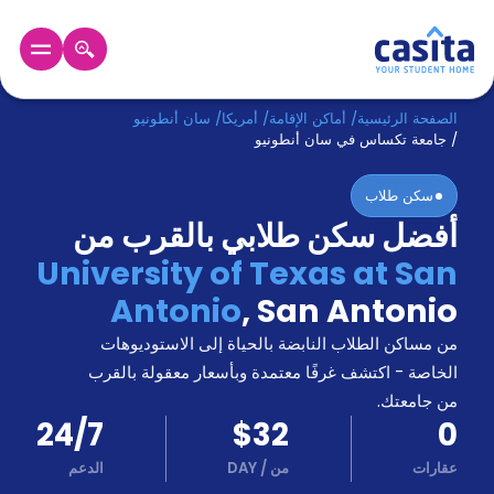
الرئيسية
عربي
USD
الصفحة الرئيسية
/
أماكن الإقامة
/
أمريكا
/
سان أنطونيو
/
جامعة تكساس في سان أنطونيو
دخول
سكن طلاب
أفضل سكن طلابي بالقرب من
حجز
السكن
University of Texas at San
من
Antonio
,
San Antonio
نحن؟
المدونة
من مساكن الطلاب النابضة بالحياة إلى الاستوديوهات
أخبر
أصدقائك
الخاصة - اكتشف غرفًا معتمدة وبأسعار معقولة بالقرب
و
من جامعتك.
كن
اكسب
24/7
$32
0
شريكا
عقارات
من
/
DAY
الدعم
الدعم