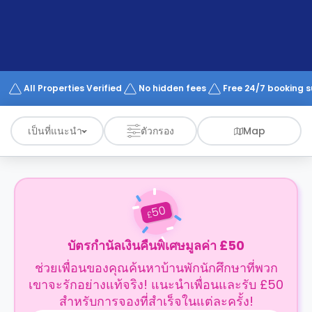
support
Contact
us
How
It
Works
FAQs
All Properties Verified
No hidden fees
Free 24/7 booking 
เป็นที่แนะนำ
ตัวกรอง
Map
50
£
บัตรกำนัลเงินคืนพิเศษมูลค่า £50
ช่วยเพื่อนของคุณค้นหาบ้านพักนักศึกษาที่พวก
เขาจะรักอย่างแท้จริง! แนะนำเพื่อนและรับ £50
สำหรับการจองที่สำเร็จในแต่ละครั้ง!