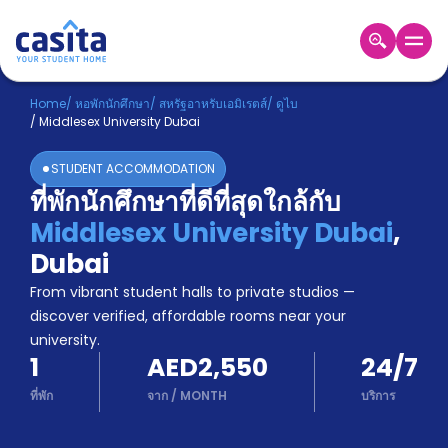
Home
TH
AED
Home
/
หอพักนักศึกษา
/
สหรัฐอาหรับเอมิเรตส์
/
ดูไบ
/
Middlesex University Dubai
เข้าสู่
ระบบ
STUDENT ACCOMMODATION
Booking
ที่พักนักศึกษาที่ดีที่สุดใกล้กับ
Accommodation
Middlesex University Dubai
,
About
us
Dubai
Blog
From vibrant student halls to private studios —
Refer
discover verified, affordable rooms near your
And
university.
Become
Earn
1
AED2,550
24/7
A
Partner
ที่พัก
จาก
/
MONTH
บริการ
Help
and
Phone
Support