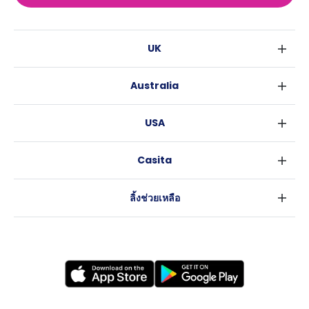
UK
ลอนดอน
Australia
เบอร์มิงแฮม
ซิดนีย์
กลาสโกว
USA
เมลเบิร์น
ลิเวอร์พูล
นิวยอร์ค
บริสเบน
เอดินเบอระ
Casita
ฟอร์ตเวิร์ธ
เพิร์ธ
แมนเชสเตอร์
ข่าว
แอตแลนตา
อะเดลายด์
ลีดส์
ลิ้งช่วยเหลือ
ราลี
แครนเบอร์รา
เชฟฟีลส์
ข้อตกลงการใช้งาน
นิวออร์ลีนส์
บริสโทล
นโยบายความเป็นส่วนตัว
ออสติน
คาร์ดิฟ
โคเวนทรี
เลสเตอร์
แบรดฟอร์ด