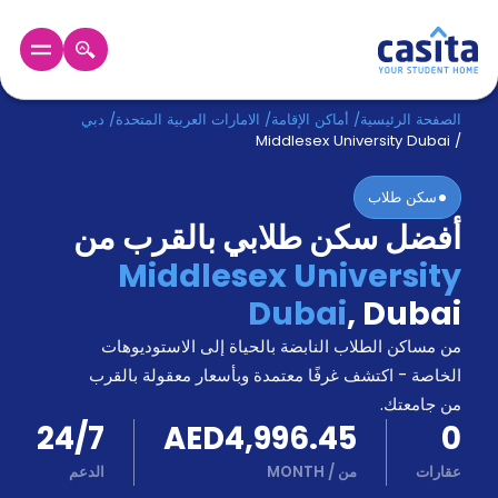
الرئيسية
عربي
AED
الصفحة الرئيسية
/
أماكن الإقامة
/
الامارات العربية المتحدة
/
دبي
Middlesex University Dubai
/
دخول
سكن طلاب
أفضل سكن طلابي بالقرب من
حجز
السكن
Middlesex University
من
Dubai
,
Dubai
نحن؟
المدونة
من مساكن الطلاب النابضة بالحياة إلى الاستوديوهات
أخبر
أصدقائك
الخاصة - اكتشف غرفًا معتمدة وبأسعار معقولة بالقرب
و
من جامعتك.
كن
اكسب
24/7
AED4,996.45
0
شريكا
عقارات
من
/
MONTH
الدعم
الدعم