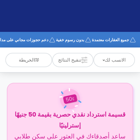
الدعم
و
عبر
المساعدة
الهاتف
اتصل
بنا
كيف
جميع العقارات معتمدة
بدون رسوم خفية
دعم حجوزات مجاني على مدار 4/7
تعمل؟
الأسئلة
الشائعة
الخريطة
الانسب لك
تنقيح النتائج
50
£
قسيمة استرداد نقدي حصرية بقيمة 50 جنيهًا
إسترلينيًا
ساعد أصدقاءك في العثور على سكن طلابي