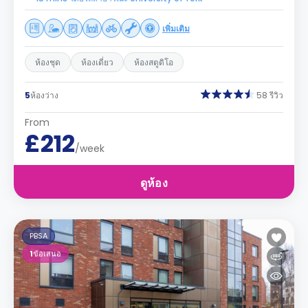
เพิ่มเติม
ห้องชุด
ห้องเดี่ยว
ห้องสตูดิโอ
5
ห้องว่าง
58 รีวิว
From
£212
/week
ดูห้อง
PBSA
1
ข้อเสนอ