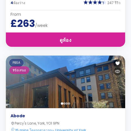
4
ห้องว่าง
247 รีวิว
From
£263
/week
ดูห้อง
PBSA
1
ข้อเสนอ
Abode
Percy's Lane, York, YO1 9PN
15 mins โดยรถสาธารณะ University of York