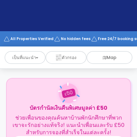
support
Contact
us
How
It
Works
FAQs
All Properties Verified
No hidden fees
Free 24/7 booking 
เป็นที่แนะนำ
ตัวกรอง
Map
50
£
บัตรกำนัลเงินคืนพิเศษมูลค่า £50
ช่วยเพื่อนของคุณค้นหาบ้านพักนักศึกษาที่พวก
เขาจะรักอย่างแท้จริง! แนะนำเพื่อนและรับ £50
สำหรับการจองที่สำเร็จในแต่ละครั้ง!