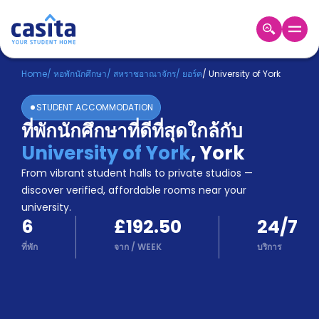
Home
TH
GBP
Home
/
หอพักนักศึกษา
/
สหราชอาณาจักร
/
ยอร์ค
/
University of York
เข้าสู่
STUDENT ACCOMMODATION
ระบบ
ที่พักนักศึกษาที่ดีที่สุดใกล้กับ
Booking
University of York
,
York
Accommodation
About
From vibrant student halls to private studios —
us
discover verified, affordable rooms near your
Blog
university.
Refer
6
£192.50
24/7
And
Become
Earn
ที่พัก
จาก
/
WEEK
บริการ
A
Partner
Help
and
Phone
Support