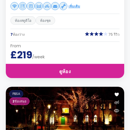
เพิ่มเติม
ห้องสตูดิโอ
ห้องชุด
7
ห้องว่าง
75 รีวิว
From
£219
/week
ดูห้อง
PBSA
2
ข้อเสนอ