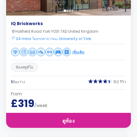
IQ Brickworks
Hallfield Road York YO31 7AD United Kingdom
34 mins โดยรถสาธารณะ University of York
เพิ่มเติม
ห้องสตูดิโอ
1
ห้องว่าง
152 รีวิว
From
£319
/week
ดูห้อง