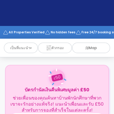
support
Contact
us
How
It
Works
FAQs
All Properties Verified
No hidden fees
Free 24/7 booking 
เป็นที่แนะนำ
ตัวกรอง
Map
50
£
บัตรกำนัลเงินคืนพิเศษมูลค่า £50
ช่วยเพื่อนของคุณค้นหาบ้านพักนักศึกษาที่พวก
เขาจะรักอย่างแท้จริง! แนะนำเพื่อนและรับ £50
สำหรับการจองที่สำเร็จในแต่ละครั้ง!