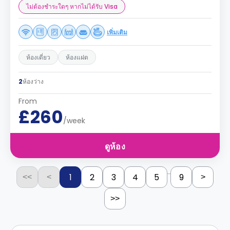
ไม่ต้องชำระใดๆ หากไม่ได้รับ Visa
เพิ่มเติม
ห้องเดี่ยว
ห้องแฝด
2
ห้องว่าง
From
£260
/week
ดูห้อง
...
1
2
3
4
5
9
<<
<
>
>>