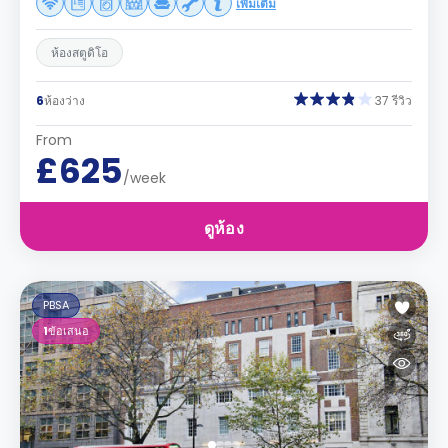
เพิ่มเติม
ห้องสตูดิโอ
6
ห้องว่าง
37 รีวิว
From
£625
/week
ดูห้อง
PBSA
1
ข้อเสนอ