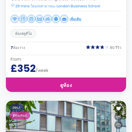
29 mins โดยรถสาธารณะ London Business School
เพิ่มเติม
ห้องสตูดิโอ
7
ห้องว่าง
80 รีวิว
From
£352
/week
ดูห้อง
PBSA
2
ข้อเสนอ