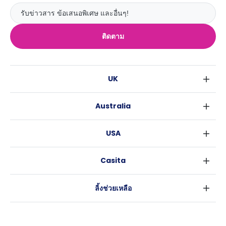
ติดตาม
UK
ลอนดอน
Australia
เบอร์มิงแฮม
ซิดนีย์
กลาสโกว
USA
เมลเบิร์น
ลิเวอร์พูล
นิวยอร์ค
บริสเบน
เอดินเบอระ
Casita
ฟอร์ตเวิร์ธ
เพิร์ธ
แมนเชสเตอร์
ข่าว
แอตแลนตา
อะเดลายด์
ลีดส์
ลิ้งช่วยเหลือ
ราลี
แครนเบอร์รา
เชฟฟีลส์
ข้อตกลงการใช้งาน
นิวออร์ลีนส์
บริสโทล
นโยบายความเป็นส่วนตัว
ออสติน