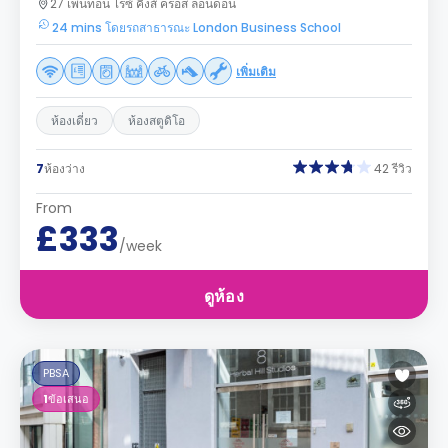
27 เพนทอน ไรซ์ คิงส์ ครอส ลอนดอน
24 mins โดยรถสาธารณะ London Business School
เพิ่มเติม
ห้องเดี่ยว
ห้องสตูดิโอ
7
ห้องว่าง
42 รีวิว
From
£333
/week
ดูห้อง
PBSA
1
ข้อเสนอ