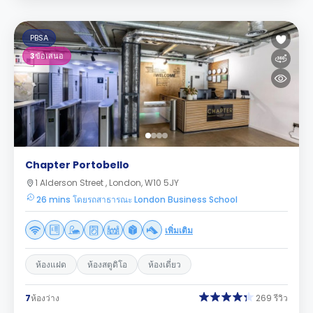
PBSA
3
ข้อเสนอ
Chapter Portobello
1 Alderson Street , London, W10 5JY
26 mins โดยรถสาธารณะ London Business School
เพิ่มเติม
ห้องแฝด
ห้องสตูดิโอ
ห้องเดี่ยว
7
ห้องว่าง
269 รีวิว