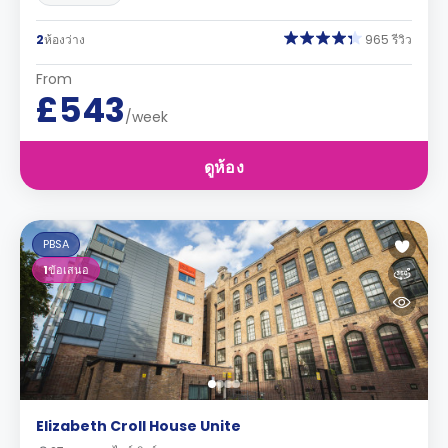
2
ห้องว่าง
965 รีวิว
From
£543
/week
ดูห้อง
PBSA
1
ข้อเสนอ
Elizabeth Croll House Unite