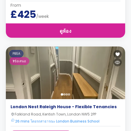
From
£425
/week
ดูห้อง
PBSA
1
ข้อเสนอ
London Nest Raleigh House - Flexible Tenancies
Falkland Road, Kentish Town, London NW5 2PP
26 mins โดยรถสาธารณะ London Business School