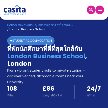
Home
TH
GBP
Home
/
หอพักนักศึกษา
/
สหราชอาณาจักร
/
ลอนดอน
/
London Business School
เข้าสู่
ระบบ
STUDENT ACCOMMODATION
Booking
ที่พักนักศึกษาที่ดีที่สุดใกล้กับ
Accommodation
London Business School
,
About
us
London
Blog
From vibrant student halls to private studios —
Refer
discover verified, affordable rooms near your
And
university.
Become
Earn
108
£86
24/7
A
Partner
ที่พัก
จาก
/
MONTH
บริการ
Help
and
Phone
Support