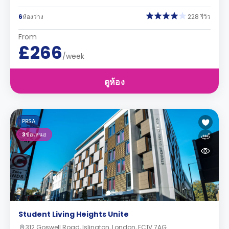
6
ห้องว่าง
228 รีวิว
From
£266
/week
ดูห้อง
PBSA
3
ข้อเสนอ
Student Living Heights Unite
312 Goswell Road, Islington, London, EC1V 7AG