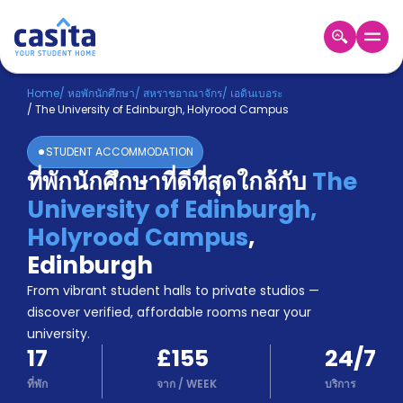
Home
TH
GBP
Home
/
หอพักนักศึกษา
/
สหราชอาณาจักร
/
เอดินเบอระ
/
The University of Edinburgh, Holyrood Campus
เข้าสู่
ระบบ
STUDENT ACCOMMODATION
Booking
ที่พักนักศึกษาที่ดีที่สุดใกล้กับ
The
Accommodation
University of Edinburgh,
About
us
Holyrood Campus
,
Blog
Edinburgh
Refer
From vibrant student halls to private studios —
And
Become
Earn
discover verified, affordable rooms near your
A
university.
Partner
17
£155
24/7
Help
and
ที่พัก
จาก
/
WEEK
บริการ
Phone
Support