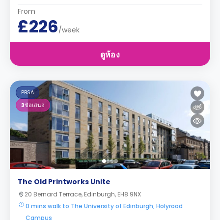
From
£226
/week
ดูห้อง
PBSA
3
ข้อเสนอ
The Old Printworks Unite
20 Bernard Terrace, Edinburgh, EH8 9NX
0 mins walk to The University of Edinburgh, Holyrood
Campus