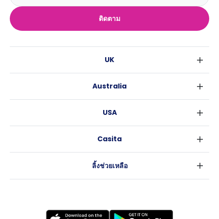
ติดตาม
UK
ลอนดอน
Australia
เบอร์มิงแฮม
ซิดนีย์
กลาสโกว
USA
เมลเบิร์น
ลิเวอร์พูล
นิวยอร์ค
บริสเบน
เอดินเบอระ
Casita
ฟอร์ตเวิร์ธ
เพิร์ธ
แมนเชสเตอร์
ข่าว
แอตแลนตา
อะเดลายด์
ลีดส์
ลิ้งช่วยเหลือ
ราลี
แครนเบอร์รา
เชฟฟีลส์
ข้อตกลงการใช้งาน
นิวออร์ลีนส์
บริสโทล
นโยบายความเป็นส่วนตัว
ออสติน
คาร์ดิฟ
โคเวนทรี