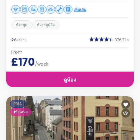
เพิ่มเติม
ห้องชุด
ห้องสตูดิโอ
2
ห้องว่าง
376 รีวิว
From
£170
/week
ดูห้อง
PBSA
1
ข้อเสนอ