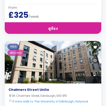
From
£325
/week
ดูห้อง
PBSA
2
ข้อเสนอ
Chalmers Street Unite
36 Chalmers Street, Edinburgh, EH3 9FE
0 mins walk to The University of Edinburgh, Holyrood