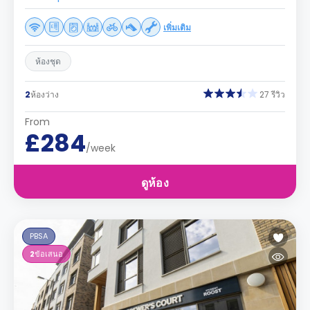
เพิ่มเติม
ห้องชุด
2
ห้องว่าง
27 รีวิว
From
£284
/week
ดูห้อง
PBSA
2
ข้อเสนอ