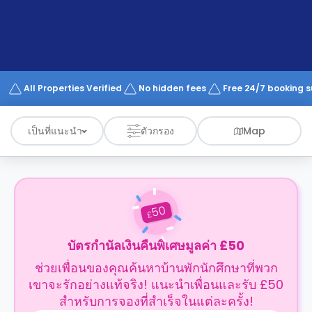
support
Contact
us
How
It
Works
FAQs
All Properties Verified
No hidden fees
Free 24/7 booking 
เป็นที่แนะนำ
ตัวกรอง
Map
50
£
บัตรกำนัลเงินคืนพิเศษมูลค่า £50
ช่วยเพื่อนของคุณค้นหาบ้านพักนักศึกษาที่พวก
เขาจะรักอย่างแท้จริง! แนะนำเพื่อนและรับ £50
สำหรับการจองที่สำเร็จในแต่ละครั้ง!