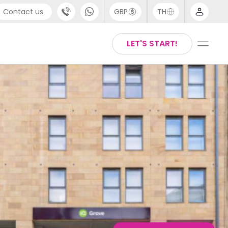
Contact us
GBP
TH
port
Arabic
LET'S START!
4 (0) 20 3871 8666
Chinese
1 (80) 3711 1326
English
 (646) 718 6172
Thai