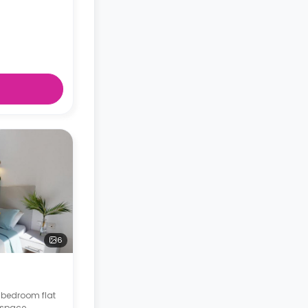
6
-bedroom flat
kspace,