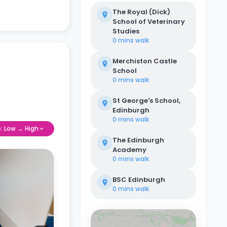
The Royal (Dick)
School of Veterinary
Studies
0 mins
walk
Merchiston Castle
School
0 mins
walk
St George's School,
Edinburgh
0 mins
walk
e: Low → High
The Edinburgh
Academy
0 mins
walk
BSC Edinburgh
0 mins
walk