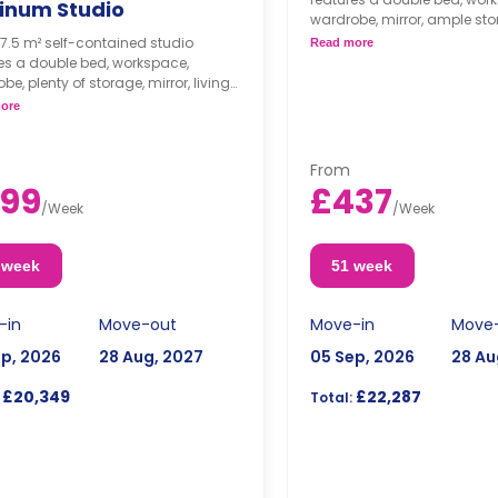
tinum Studio
wardrobe, mirror, ample st
private bathroom, lounge wi
7.5 m² self-contained studio
Read more
kitchenette with oven, hob, 
es a double bed, workspace,
Dual occupancy is availa
be, plenty of storage, mirror, living
TV, private bathroom, and
ore
nette with microwave/oven, hob,
idge.
occupancy is available.
From
99
£437
/
Week
/
Week
 week
51 week
-in
Move-out
Move-in
Move
ep, 2026
28 Aug, 2027
05 Sep, 2026
28 Au
£20,349
£22,287
Total: