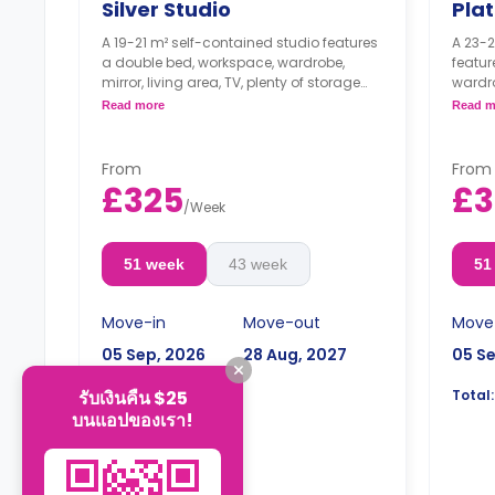
Silver Studio
Pla
A 19-21 m² self-contained studio features
A 23-2
a double bed, workspace, wardrobe,
featur
mirror, living area, TV, plenty of storage
wardro
space, private bathroom, and kitchenette
area, 
Read more
Read m
with microwave/oven, hob, and fridge.
kitche
Dual occupancy is available.
and fr
Dual 
From
From
£325
£3
/
Week
51 week
43 week
51
Move-in
Move-out
Move
05 Sep, 2026
28 Aug, 2027
05 S
£16,575
รับเงินคืน $25
Total:
Total:
บนแอปของเรา!