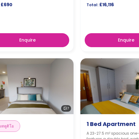
£690
£16,116
Total:
Enquire
Enquire
7
1 Bed Apartment
งสตูดิโอ
A 23-27.5 m² spacious one
features a double bed, wor