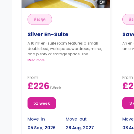
6
ห้องชุด
ห้อ
Silver En-Suite
Sav
A 10 m² en-suite room features a small
An en-
double bed, workspace, wardrobe, mirror,
an en-
and plenty of storage space. The
communal area has a lounge with a TV
Read more
and a shared kitchen with a dishwasher.
From
From
£226
£2
/
Week
51 week
3
Move-in
Move-out
Move
05 Sep, 2026
28 Aug, 2027
08 A