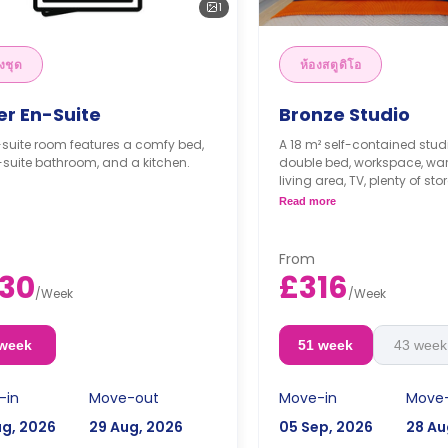
1
งชุด
ห้องสตูดิโอ
er En-Suite
Bronze Studio
suite room features a comfy bed,
A 18 m² self-contained stud
suite bathroom, and a kitchen.
double bed, workspace, ward
living area, TV, plenty of st
private bathroom, and kitch
Read more
microwave/oven, hob, and f
This room type supports 
partial accessibility for
From
wheelchairs.
30
£316
/
Week
/
Week
 week
51 week
43 week
-in
Move-out
Move-in
Move
ug, 2026
29 Aug, 2026
05 Sep, 2026
28 Au