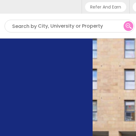
Refer And Earn
Phone sup
City, University or Property
Search by
UK - +4
IN - +9
US - +1