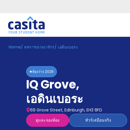
Home
/
สหราชอาณาจักร
/
เอดินเบอระ
Home
TH
GBP
เข้าสู่
ระบบ
ห้องว่าง
2026
Booking
IQ Grove
,
Accommodation
About
us
เอดินเบอระ
Blog
Refer
69 Grove Street, Edinburgh, EH3 8FD
And
Become
Earn
ดูและจองห้อง
ทัวร์เสมือนจริง
A