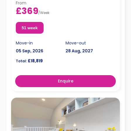
From
£369
/
Week
51 week
Move-in
Move-out
05 Sep, 2026
28 Aug, 2027
£18,819
Total:
Enquire