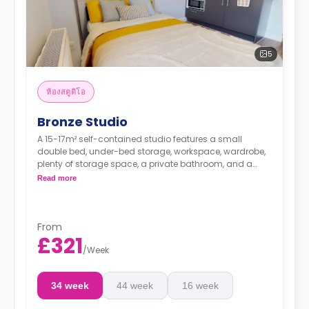
5
ห้องสตูดิโอ
Bronze Studio
A 15-17m² self-contained studio features a small
double bed, under-bed storage, workspace, wardrobe,
plenty of storage space, a private bathroom, and a
kitchenette with microwave/oven, hob, and fridge.
Read more
Double occupancy is available at no extra cost.
From
£321
/
Week
34 week
44 week
16 week