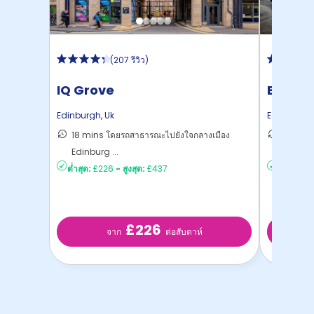
(
207 รีวิว
)
IQ Grove
Beaver
Edinburgh
,
Uk
Edinburgh
18 mins โดยรถสาธารณะไปยังใจกลางเมือง
11 mins
Edinburg ...
ไปยั ...
ต่ำสุด:
£226
-
สูงสุด:
£437
ต่ำสุด:
£1
£226
จาก
ต่อสับดาห์