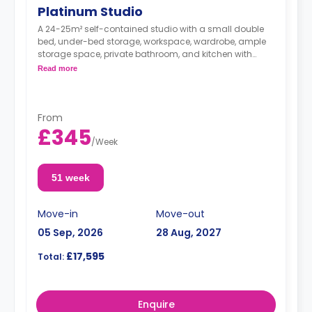
Platinum Studio
A 24-25m² self-contained studio with a small double
bed, under-bed storage, workspace, wardrobe, ample
storage space, private bathroom, and kitchen with
microwave/oven, hob, and fridge. Some studios offer
Read more
stunning views.
Double occupancy is available at no extra cost.
From
£345
/
Week
51 week
Move-in
Move-out
05 Sep, 2026
28 Aug, 2027
£17,595
Total:
Enquire