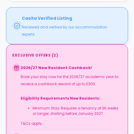
พื้นที่การเรียนรู้อ่านหนังสือและบริการซักผ้า
หอพักนี้มาพร้อมกับการประกันทรัพย์สินในอาคารเเละค่าใช้จ่ายมรารวมไว้
** หอ
ในค่าเช่าเเล้ว ฟรีอินเตอร์ ระบบการรักษาความปลอดภัยและกล้องวงจรปิด
พักนักศึกษานี้สร้างขึ้นตามวัตถุประสงค์อยู่ภายใต้พระราชบัญญัติค่า
Casita Verified Listing
ธรรมเนียมผู้เช่า ค่าธรรมเนียมการจองคือ 100 ปอนด์และไม่จำค่ามัดจำ
ทุกห้องพักมาพร้อมกับเตียงขนาดใหญ่และห้องน้ำส่วนตัว รวมถึงห้องพัก
Reviewed and verified by our accommodation
**
สำหรับผู้ทุพพลภาพ มีทีมนิติบุคคลไว้คอยดูและเเละจัดกรรมภายในหอพัก
พื้นที่การเรียนรู้อ่านหนังสือและบริการซักผ้า
experts.
** หอ
พักนักศึกษานี้สร้างขึ้นตามวัตถุประสงค์อยู่ภายใต้พระราชบัญญัติค่า
ธรรมเนียมผู้เช่า ค่าธรรมเนียมการจองคือ 100 ปอนด์และไม่จำค่ามัดจำ
EXCLUSIVE OFFERS
(
2
)
**
2026/27 New Resident Cashback!
Book your stay now for the 2026/27 academic year to
receive a cashback reward of up to £300.
Eligibility Requirements New Residents:
Minimum Stay: Requires a tenancy of 36 weeks
or longer, starting before January 2027.
T&Cs apply.