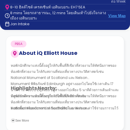
ต่อ
Week
support
Contact
8-10 ฮิลล์ไซด์ เครสเซินท์ เอดินเบอระ EH7 5EA
8 mins โดยรถสาธารณะ, 12 mins โดยเดินเท้าไปยังใจกลาง
us
How
View Map
เมือง เอดินเบอระ
It
Jan Intake
Works
FAQs
PBSA
About
iQ Elliott House
หอพักนักศึกษาแห่งนี้ตั้งอยู่ใกล้กับพื้นที่สีเขียวที่สวยงามให้ทัศนียภาพของ
ห้องพักที่สวยงาม ใกล้กับสถานที่ท่องเที่ยวทางประวัติศาสตร์เช่น
National Monument of Scotland และ Nelson
Monument
พิพิธภัณฑ์ Edinburgh อยู่ห่างออกไปโดยใช้เวลาเดิน 17
Highlights Nearby:
นาที ร้าน Tesco Express อยู่ห่างออกไปเพียง 5 นาทีด้วยการเดินเท้าและ
มีศูนย์รวมความบันเทิงมากมายใกล้กับหอพักเช่นกัน
หอพักนักศึกษาแห่งนี้ตั้งอยู่ใกล้กับพื้นที่สีเขียวที่สวยงามให้ทัศนียภาพของ
ห้องพักที่สวยงาม ใกล้กับสถานที่ท่องเที่ยวทางประวัติศาสตร์เช่น
หอพักนี้มาพร้อมกับการประกันทรัพย์สินในอาคารเเละค่าใช้จ่ายมรารวมไว้
National Monument of Scotland และ Nelson
ในค่าเช่าเเล้ว ฟรีอินเตอร์ ระบบการรักษาความปลอดภัยและกล้องวงจรปิด
Monument
พิพิธภัณฑ์ Edinburgh อยู่ห่างออกไปโดยใช้เวลาเดิน 17
ทุกห้องพักมาพร้อมกับเตียงขนาดใหญ่และห้องน้ำส่วนตัว รวมถึงห้องพัก
นาที ร้าน Tesco Express อยู่ห่างออกไปเพียง 5 นาทีด้วยการเดินเท้าและ
See More
สำหรับผู้ทุพพลภาพ มีทีมนิติบุคคลไว้คอยดูและเเละจัดกรรมภายในหอพัก
มีศูนย์รวมความบันเทิงมากมายใกล้กับหอพักเช่นกัน