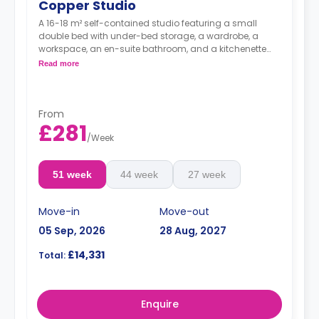
Copper Studio
A 16-18 m² self-contained studio featuring a small
double bed with under-bed storage, a wardrobe, a
workspace, an en-suite bathroom, and a kitchenette
with a fridge and microwave oven.
Read more
From
£281
/
Week
51 week
44 week
27 week
Move-in
Move-out
05 Sep, 2026
28 Aug, 2027
£14,331
Total:
Enquire