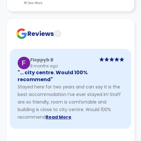
changes incorporated from time to time. Hence, we
See More
recommend you review the full Accommodation
Contract for a comprehensive understanding of their
cancellation policies.
Reviews
?
Floppyb B
8 months ago
"… city centre. Would 100%
recommend"
Stayed here for two years and can say it is the
best accommodation I’ve ever stayed in! Staff
are so friendly, room is comfortable and
building is close to city centre. Would 100%
recommend
Read More