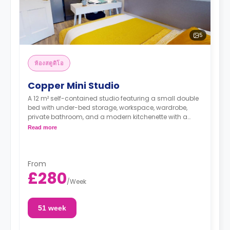
5
ห้องสตูดิโอ
Copper Mini Studio
A 12 m² self-contained studio featuring a small double
bed with under-bed storage, workspace, wardrobe,
private bathroom, and a modern kitchenette with a
microwave oven and fridge.
Read more
Double occupancy is available at no extra cost.
From
£280
/
Week
51 week