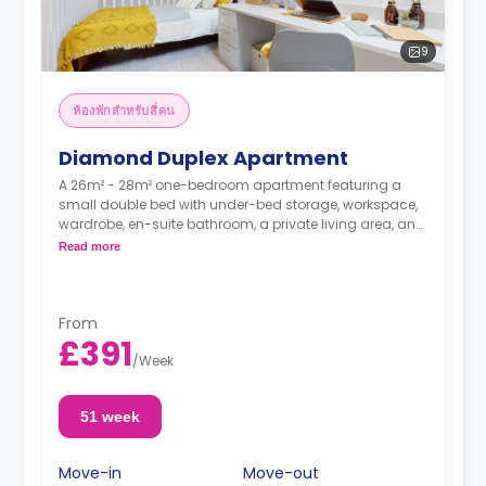
9
ห้องพักสำหรับสี่คน
Diamond Duplex Apartment
A 26m² - 28m² one-bedroom apartment featuring a
small double bed with under-bed storage, workspace,
wardrobe, en-suite bathroom, a private living area, and
a modern kitchenette with a fridge and microwave.
Read more
Double occupancy is available at no extra cost.
From
£391
/
Week
51 week
Move-in
Move-out