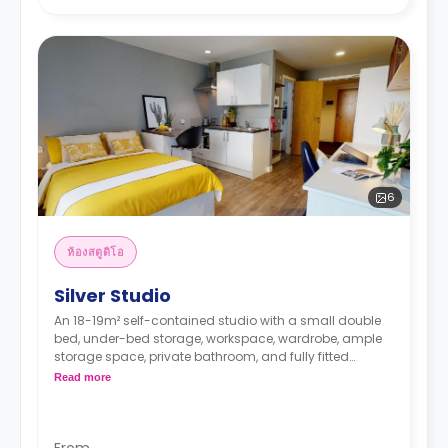
6
ห้องสตูดิโอ
Silver Studio
An 18-19m² self-contained studio with a small double
bed, under-bed storage, workspace, wardrobe, ample
storage space, private bathroom, and fully fitted
kitchenette with microwave/oven, hob, and fridge.
Read more
Some studios offer great views.
Double occupancy is available at no extra cost.