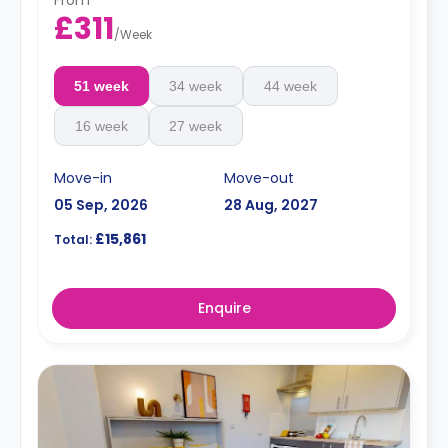
From
£311
/
Week
51 week
34 week
44 week
16 week
27 week
Move-in
Move-out
05 Sep, 2026
28 Aug, 2027
£15,861
Total:
Enquire