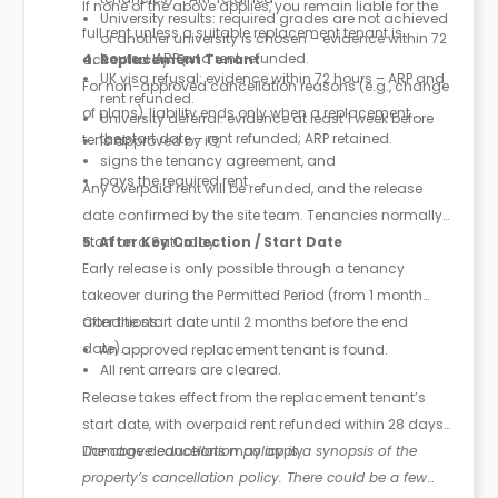
If none of the above applies, you remain liable for the
University results: required grades are not achieved
full rent unless a suitable replacement tenant is
or another university is chosen – evidence within 72
hours – ARP and rent refunded.
accepted by iQ.
4. Replacement Tenant
UK visa refusal: evidence within 72 hours – ARP and
For non-approved cancellation reasons (e.g., change
rent refunded.
of plans), liability ends only when a replacement
University deferral: evidence at least 1 week before
the start date – rent refunded; ARP retained.
tenant:
is approved by iQ,
signs the tenancy agreement, and
pays the required rent.
Any overpaid rent will be refunded, and the release
date confirmed by the site team. Tenancies normally
start on a Saturday.
5. After Key Collection / Start Date
Early release is only possible through a tenancy
takeover during the Permitted Period (from 1 month
after the start date until 2 months before the end
Conditions:
date).
An approved replacement tenant is found.
All rent arrears are cleared.
Release takes effect from the replacement tenant’s
start date, with overpaid rent refunded within 28 days.
Damage deductions may apply.
The above cancellation policy is a synopsis of the
property’s cancellation policy. There could be a few