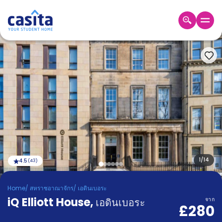
Home
TH
GBP
เข้าสู่
ระบบ
Booking
Accommodation
About
us
Blog
Refer
And
1
/
14
4.5
(
43
)
Become
Earn
A
Home
/
สหราชอาณาจักร
/
เอดินเบอระ
Partner
iQ Elliott House
Help
,
เอดินเบอระ
จาก
£280
and
Phone
Support