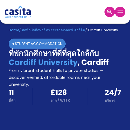
Home
TH
GBP
Home
/
หอพักนักศึกษา
/
สหราชอาณาจักร
/
คาร์ดิฟ
/
Cardiff University
เข้าสู่
STUDENT ACCOMMODATION
ระบบ
ที่พักนักศึกษาที่ดีที่สุดใกล้กับ
Booking
Cardiff University
,
Cardiff
Accommodation
About
From vibrant student halls to private studios —
us
discover verified, affordable rooms near your
Blog
university.
Refer
11
£128
24/7
And
Become
Earn
ที่พัก
จาก
/
WEEK
บริการ
A
Partner
Help
and
Phone
Support