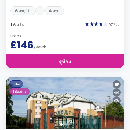
ห้องสตูดิโอ
ห้องชุด
6
ห้องว่าง
97 รีวิว
From
£146
/week
ดูห้อง
PBSA
3
ข้อเสนอ