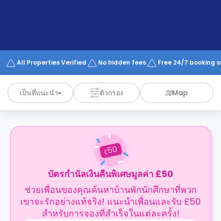
support
Contact
us
How
It
Works
FAQs
All Properties Verified
No hidden fees
Free 24/7 booking 
เป็นที่แนะนำ
ตัวกรอง
Map
50
£
บัตรกำนัลเงินคืนพิเศษมูลค่า £50
ช่วยเพื่อนของคุณค้นหาบ้านพักนักศึกษาที่พวก
เขาจะรักอย่างแท้จริง! แนะนำเพื่อนและรับ £50
สำหรับการจองที่สำเร็จในแต่ละครั้ง!