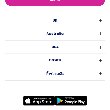
UK
ลอนดอน
Australia
เบอร์มิงแฮม
ซิดนีย์
กลาสโกว
USA
เมลเบิร์น
ลิเวอร์พูล
นิวยอร์ค
บริสเบน
เอดินเบอระ
Casita
ฟอร์ตเวิร์ธ
เพิร์ธ
แมนเชสเตอร์
ข่าว
แอตแลนตา
อะเดลายด์
ลีดส์
ลิ้งช่วยเหลือ
ราลี
แครนเบอร์รา
เชฟฟีลส์
ข้อตกลงการใช้งาน
นิวออร์ลีนส์
บริสโทล
นโยบายความเป็นส่วนตัว
ออสติน
คาร์ดิฟ
โคเวนทรี
เลสเตอร์