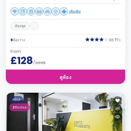
เพิ่มเติม
ห้องชุด
8
ห้องว่าง
86 รีวิว
From
£128
/week
ดูห้อง
PBSA
2
ข้อเสนอ