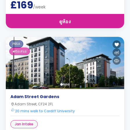
£169
/week
ดูห้อง
PBSA
4
ข้อเสนอ
Adam Street Gardens
Adam Street, CF24 2FL
20 mins walk to Cardiff University
Jan Intake