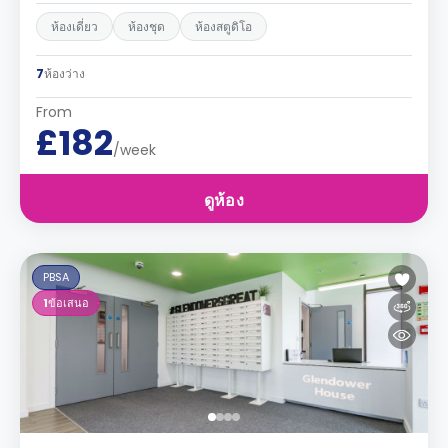
ห้องเดี่ยว
ห้องชุด
ห้องสตูดิโอ
7
ห้องว่าง
From
£182
/week
ดูห้อง
PBSA
1
ข้อเสนอ