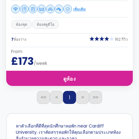
เพิ่มเติม
ห้องชุด
ห้องสตูดิโอ
7
ห้องว่าง
162 รีวิว
From
£173
/week
ดูห้อง
1
<<
<
>
>>
หาตัวเลือกที่ดีที่สุดนักศึกษาหอพัก near Cardiff
University. เราคัดสรรหอพักให้คุณเลือกตามประเภทห้อง
สิ่งอำนวยความสะดวก และราคา