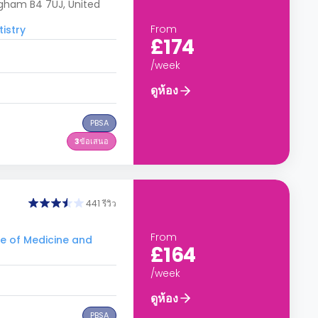
ngham B4 7UJ, United
From
istry
£174
/week
ดูห้อง
PBSA
3
ข้อเสนอ
441 รีวิว
From
ge of Medicine and
£164
/week
ดูห้อง
PBSA