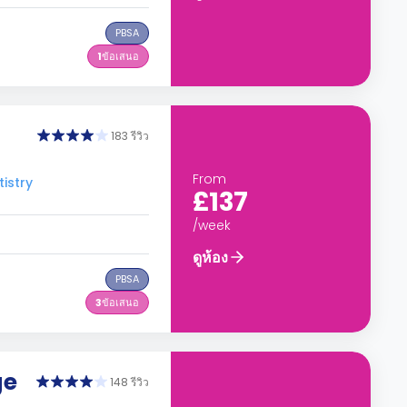
PBSA
1
ข้อเสนอ
183 รีวิว
From
istry
£137
/week
ดูห้อง
PBSA
3
ข้อเสนอ
ge
148 รีวิว