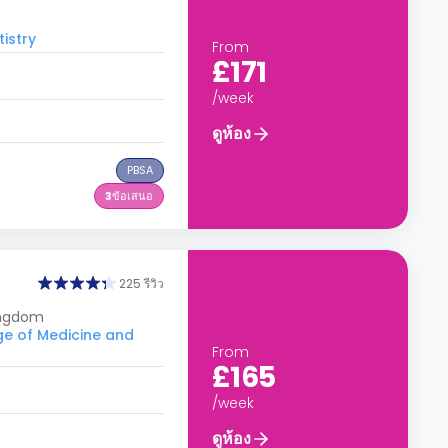
istry
From
£171
/week
ดูห้อง
PBSA
3
ข้อเสนอ
225 รีวิว
ingdom
ge of Medicine and
From
£165
/week
ดูห้อง