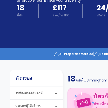
Partner
affordable rooms near your university.
Help
18
£117
24
and
Phone
Support
ที่พัก
จาก
/
WEEK
บริการ
support
Contact
us
How
It
Works
FAQs
All Properties Verified
No hi
18
ตัวกรอง
ที่พักใน
Birmingham
งบห้องพักต่อสัปดาห์
บัตรก
50
£
ช่วยเพื่
ประเภทผู้ให้บริการ