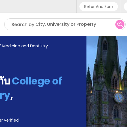
Refer And Earn
Phone sup
City, University or Property
Search by
UK - +4
IN - +9
f Medicine and Dentistry
US - +1
้กับ
College of
ry
,
r verified,