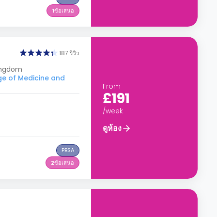
1
ข้อเสนอ
187 รีวิว
ingdom
ge of Medicine and
From
£191
/week
ดูห้อง
PBSA
2
ข้อเสนอ