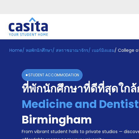
Home
/
หอพักนักศึกษา
/
สหราชอาณาจักร
/
เบอร์มิงแฮม
/
College o
Home
TH
GBP
เข้าสู่
ระบบ
STUDENT ACCOMMODATION
Booking
ที่พักนักศึกษาที่ดีที่สุดใกล
Accommodation
About
us
Medicine and Dentist
Blog
Refer
Birmingham
And
Become
Earn
From vibrant student halls to private studios — discove
A