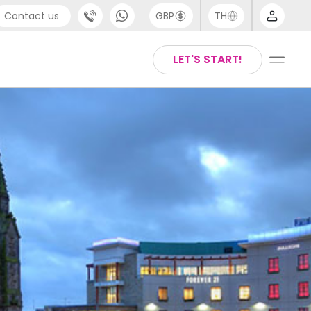
Contact us
GBP
TH
port
Arabic
LET'S START!
4 (0) 20 3871 8666
Chinese
1 (80) 3711 1326
English
 (646) 718 6172
Thai