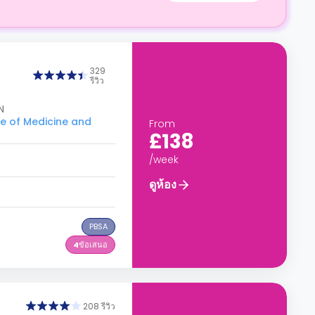
329
รีวิว
N
ge of Medicine and
From
£138
/week
ดูห้อง
PBSA
4
ข้อเสนอ
208 รีวิว