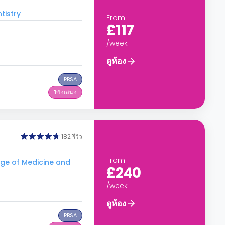
tistry
From
£117
/week
ดูห้อง
PBSA
1
ข้อเสนอ
182 รีวิว
From
ege of Medicine and
£240
/week
ดูห้อง
PBSA