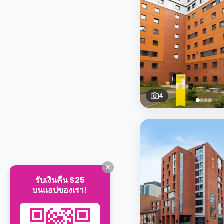
4
รับเงินคืน $25
บนแอปของเรา!