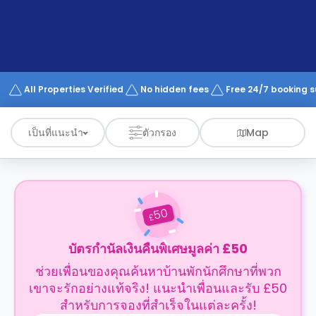
support
Contact
us
How
It
Works
FAQs
All Properties Verified
No hidden fees
Free 24/7 booking 
เป็นที่แนะนำ
ตัวกรอง
Map
50
£
บัตรกำนัลเงินคืนพิเศษมูลค่า £50
ช่วยเพื่อนของคุณค้นหาบ้านพักนักศึกษาที่พวก
เขาจะรักอย่างแท้จริง! แนะนำเพื่อนและรับ £50
สำหรับการจองที่สำเร็จในแต่ละครั้ง!