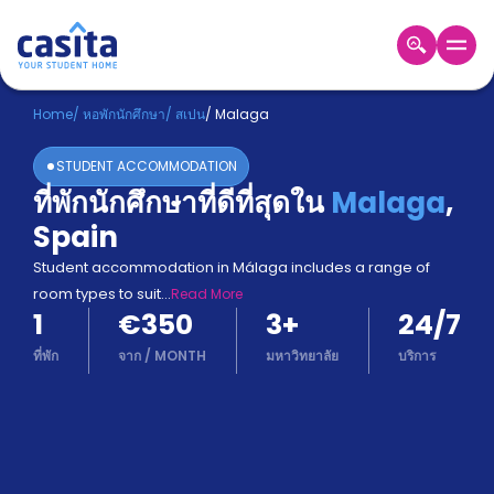
Home
TH
EUR
Home
/
หอพักนักศึกษา
/
สเปน
/
Malaga
เข้าสู่
STUDENT ACCOMMODATION
ระบบ
ที่พักนักศึกษาที่ดีที่สุดใน
Malaga
,
Booking
Spain
Accommodation
About
Student accommodation in Málaga includes a range of
us
room types to suit
...
Read More
Blog
1
€350
3
+
24/7
Refer
And
ที่พัก
จาก
/
MONTH
มหาวิทยาลัย
บริการ
Become
Earn
A
Partner
Help
and
Phone
Support