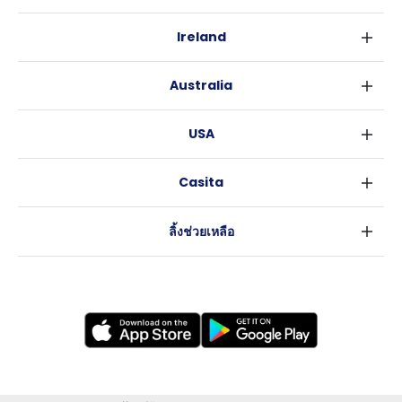
ลอนดอน
Ireland
เบอร์มิงแฮม
ดับลิน
กลาสโกว
Australia
คอร์ค
ลิเวอร์พูล
ซิดนีย์
กาลเวย์
เอดินเบอระ
USA
เมลเบิร์น
แมนเชสเตอร์
นิวยอร์ค
บริสเบน
ลีดส์
Casita
ฟอร์ตเวิร์ธ
เพิร์ธ
เชฟฟีลส์
ข่าว
แอตแลนตา
อะเดลายด์
บริสโทล
ลิ้งช่วยเหลือ
ราลี
แครนเบอร์รา
คาร์ดิฟ
ข้อตกลงการใช้งาน
นิวออร์ลีนส์
โคเวนทรี
นโยบายความเป็นส่วนตัว
ออสติน
เลสเตอร์
แบรดฟอร์ด
นิวแคสเซิล
นอทธิงแฮม