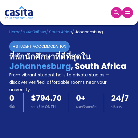
Home
TH
USD
Home
/
หอพักนักศึกษา
/
South Africa
/
Johannesburg
เข้าสู่
STUDENT ACCOMMODATION
ระบบ
ที่พักนักศึกษาที่ดีที่สุดใน
Booking
Johannesburg
,
South Africa
Accommodation
About
From vibrant student halls to private studios —
us
discover verified, affordable rooms near your
Blog
university.
Refer
0
$794.70
0
+
24/7
And
Become
Earn
ที่พัก
จาก
/
MONTH
มหาวิทยาลัย
บริการ
A
Partner
Help
and
Phone
Support