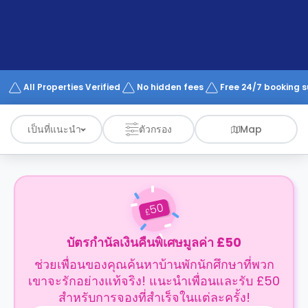
support
Contact
us
How
It
Works
FAQs
All Properties Verified
No hidden fees
Free 24/7 booking 
เป็นที่แนะนำ
ตัวกรอง
Map
50
£
บัตรกำนัลเงินคืนพิเศษมูลค่า £50
ช่วยเพื่อนของคุณค้นหาบ้านพักนักศึกษาที่พวก
เขาจะรักอย่างแท้จริง! แนะนำเพื่อนและรับ £50
สำหรับการจองที่สำเร็จในแต่ละครั้ง!