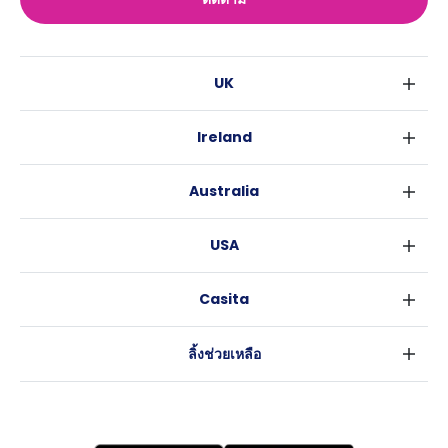
UK
ลอนดอน
Ireland
เบอร์มิงแฮม
ดับลิน
กลาสโกว
Australia
คอร์ค
ลิเวอร์พูล
ซิดนีย์
กาลเวย์
เอดินเบอระ
USA
เมลเบิร์น
แมนเชสเตอร์
นิวยอร์ค
บริสเบน
ลีดส์
Casita
ฟอร์ตเวิร์ธ
เพิร์ธ
เชฟฟีลส์
ข่าว
แอตแลนตา
อะเดลายด์
บริสโทล
ลิ้งช่วยเหลือ
ราลี
แครนเบอร์รา
คาร์ดิฟ
ข้อตกลงการใช้งาน
นิวออร์ลีนส์
โคเวนทรี
นโยบายความเป็นส่วนตัว
ออสติน
เลสเตอร์