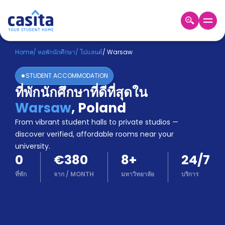
Home
TH
EUR
Home
/
หอพักนักศึกษา
/
โปแลนด์
/
Warsaw
เข้าสู่
STUDENT ACCOMMODATION
ระบบ
ที่พักนักศึกษาที่ดีที่สุดใน
Booking
Warsaw
,
Poland
Accommodation
About
From vibrant student halls to private studios —
us
discover verified, affordable rooms near your
Blog
university.
Refer
0
€380
8
+
24/7
And
Become
Earn
ที่พัก
จาก
/
MONTH
มหาวิทยาลัย
บริการ
A
Partner
Help
and
Phone
Support