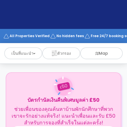
support
Contact
us
How
It
Works
FAQs
All Properties Verified
No hidden fees
Free 24/7 booking 
เป็นที่แนะนำ
ตัวกรอง
Map
50
£
บัตรกำนัลเงินคืนพิเศษมูลค่า £50
ช่วยเพื่อนของคุณค้นหาบ้านพักนักศึกษาที่พวก
เขาจะรักอย่างแท้จริง! แนะนำเพื่อนและรับ £50
สำหรับการจองที่สำเร็จในแต่ละครั้ง!