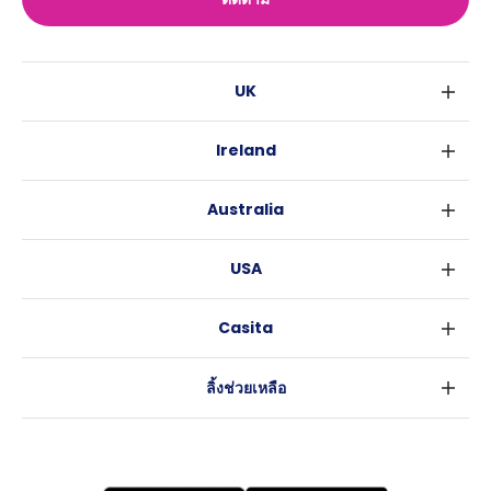
UK
ลอนดอน
Ireland
เบอร์มิงแฮม
ดับลิน
กลาสโกว
Australia
คอร์ค
ลิเวอร์พูล
ซิดนีย์
กาลเวย์
เอดินเบอระ
USA
เมลเบิร์น
แมนเชสเตอร์
นิวยอร์ค
บริสเบน
ลีดส์
Casita
ฟอร์ตเวิร์ธ
เพิร์ธ
เชฟฟีลส์
ข่าว
แอตแลนตา
อะเดลายด์
บริสโทล
ลิ้งช่วยเหลือ
ราลี
แครนเบอร์รา
คาร์ดิฟ
ข้อตกลงการใช้งาน
นิวออร์ลีนส์
โคเวนทรี
นโยบายความเป็นส่วนตัว
ออสติน
เลสเตอร์