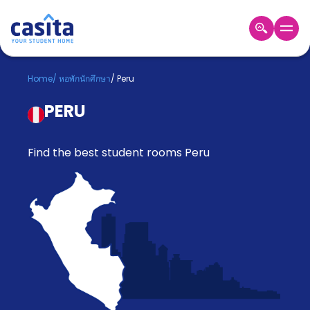
Home
TH
GBP
Home
/
หอพักนักศึกษา
/
Peru
เข้าสู่
PERU
ระบบ
Booking
Accommodation
Find the best student rooms Peru
About
us
Blog
Refer
And
Become
Earn
A
Partner
Help
and
Phone
Support