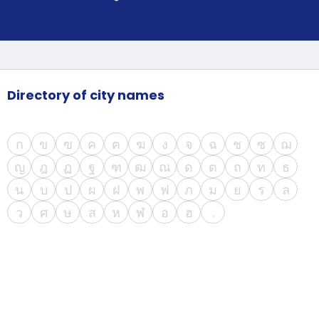
support
Contact
us
How
It
Works
FAQs
Directory of city names
ก
ข
ฃ
ค
ฅ
ฆ
ง
จ
ฉ
ช
ซ
ฌ
ญ
ฎ
ฏ
ฐ
ฑ
ฒ
ณ
ด
ต
ถ
ท
ธ
น
บ
ป
ผ
ฝ
พ
ฟ
ภ
ม
ย
ร
ล
ว
ศ
ษ
ส
ห
ฬ
อ
ฮ
.