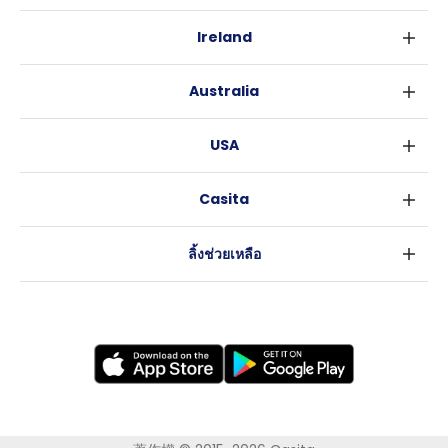
ลอนดอน
Ireland
เบอร์มิงแฮม
ดับลิน
กลาสโกว
Australia
คอร์ค
ลิเวอร์พูล
ซิดนีย์
กาลเวย์
เอดินเบอระ
USA
เมลเบิร์น
แมนเชสเตอร์
นิวยอร์ค
บริสเบน
ลีดส์
Casita
ฟอร์ตเวิร์ธ
เพิร์ธ
เชฟฟีลส์
ข่าว
แอตแลนตา
อะเดลายด์
บริสโทล
ลิ้งช่วยเหลือ
ราลี
แครนเบอร์รา
คาร์ดิฟ
ข้อตกลงการใช้งาน
นิวออร์ลีนส์
โคเวนทรี
นโยบายความเป็นส่วนตัว
ออสติน
เลสเตอร์
แบรดฟอร์ด
นิวแคสเซิล
นอทธิงแฮม
โวลเวอร์แฮมตัน