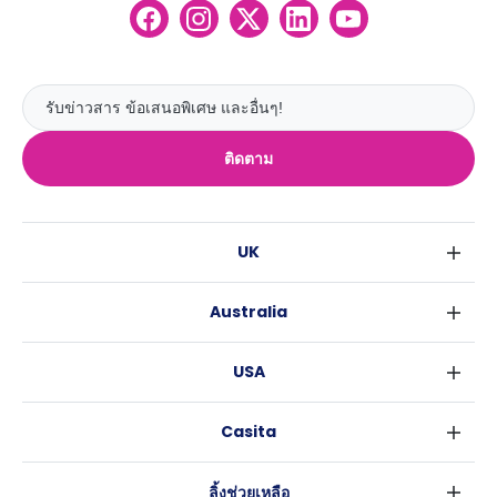
ติดตาม
UK
ลอนดอน
Australia
เบอร์มิงแฮม
ซิดนีย์
กลาสโกว
USA
เมลเบิร์น
ลิเวอร์พูล
นิวยอร์ค
บริสเบน
เอดินเบอระ
Casita
ฟอร์ตเวิร์ธ
เพิร์ธ
แมนเชสเตอร์
ข่าว
แอตแลนตา
อะเดลายด์
ลีดส์
ลิ้งช่วยเหลือ