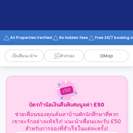
support
Contact
us
How
It
Works
FAQs
All Properties Verified
No hidden fees
Free 24/7 booking 
เป็นที่แนะนำ
ตัวกรอง
Map
50
£
บัตรกำนัลเงินคืนพิเศษมูลค่า £50
ช่วยเพื่อนของคุณค้นหาบ้านพักนักศึกษาที่พวก
เขาจะรักอย่างแท้จริง! แนะนำเพื่อนและรับ £50
สำหรับการจองที่สำเร็จในแต่ละครั้ง!