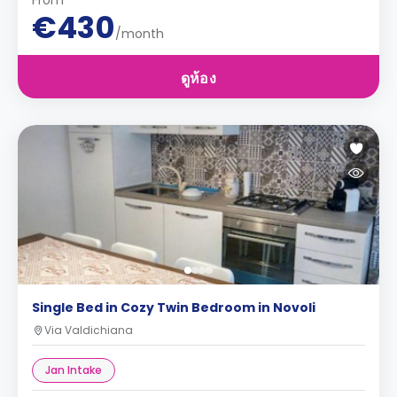
From
€430
/month
ดูห้อง
Single Bed in Cozy Twin Bedroom in Novoli
Via Valdichiana
Jan Intake