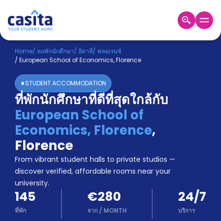
Home
TH
EUR
Home
/
หอพักนักศึกษา
/
อิตาลี
/
ฟลอเรนซ์
/
European School of Economics, Florence
เข้าสู่
ระบบ
STUDENT ACCOMMODATION
Booking
ที่พักนักศึกษาที่ดีที่สุดใกล้กับ
Accommodation
European School of
About
us
Economics, Florence
,
Blog
Florence
Refer
From vibrant student halls to private studios —
And
Become
Earn
discover verified, affordable rooms near your
A
university.
Partner
145
€280
24/7
Help
and
ที่พัก
จาก
/
MONTH
บริการ
Phone
Support