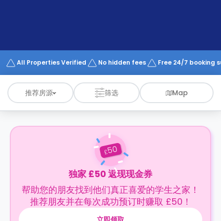
support
Contact
us
How
It
Works
FAQs
All Properties Verified
No hidden fees
Free 24/7 booking 
推荐房源
筛选
Map
50
£
独家 £50 返现现金券
帮助您的朋友找到他们真正喜爱的学生之家！
推荐朋友并在每次成功预订时赚取 £50！
立即领取