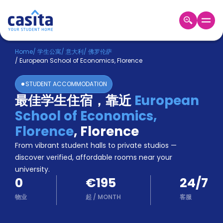
Home
ZH
EUR
Home
/
学生公寓
/
意大利
/
佛罗伦萨
/
European School of Economics, Florence
登
入
STUDENT ACCOMMODATION
Booking
最佳学生住宿，靠近
European
Accommodation
School of Economics,
About
us
Florence
,
Florence
Blog
From vibrant student halls to private studios —
Refer
discover verified, affordable rooms near your
And
university.
Become
Earn
0
€195
24/7
A
Partner
物业
起
/
MONTH
客服
Help
and
Phone
Support