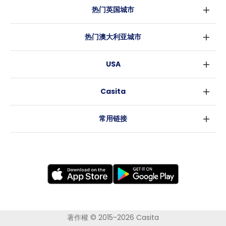
热门英国城市
伦敦
热门澳大利亚城市
伯明翰
悉尼
格拉斯哥
USA
墨尔本
利物浦
纽约
布里斯班
爱丁堡
Casita
沃斯堡
珀斯
曼彻斯特
消息
洛杉矶
阿德莱德
利兹
常用链接
亚特兰大
堪培拉
谢菲尔德
罗利
布里斯托
新奥尔良
卡迪夫
考文垂
莱斯特
布拉德福德
纽卡斯尔
著作權 © 2015-2026 Casita