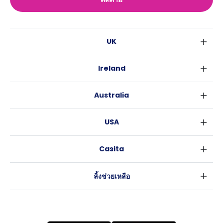
UK
ลอนดอน
Ireland
เบอร์มิงแฮม
ดับลิน
กลาสโกว
Australia
คอร์ค
ลิเวอร์พูล
ซิดนีย์
กาลเวย์
เอดินเบอระ
USA
เมลเบิร์น
แมนเชสเตอร์
นิวยอร์ค
บริสเบน
ลีดส์
Casita
ฟอร์ตเวิร์ธ
เพิร์ธ
เชฟฟีลส์
ข่าว
แอตแลนตา
อะเดลายด์
บริสโทล
ลิ้งช่วยเหลือ
ราลี
แครนเบอร์รา
คาร์ดิฟ
ข้อตกลงการใช้งาน
นิวออร์ลีนส์
โคเวนทรี
นโยบายความเป็นส่วนตัว
ออสติน
เลสเตอร์