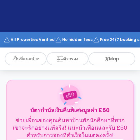
support
Contact
us
How
It
Works
FAQs
All Properties Verified
No hidden fees
Free 24/7 booking 
เป็นที่แนะนำ
ตัวกรอง
Map
50
£
บัตรกำนัลเงินคืนพิเศษมูลค่า £50
ช่วยเพื่อนของคุณค้นหาบ้านพักนักศึกษาที่พวก
เขาจะรักอย่างแท้จริง! แนะนำเพื่อนและรับ £50
สำหรับการจองที่สำเร็จในแต่ละครั้ง!