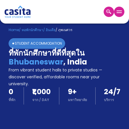
Home
TH
INR
Home
/
หอพักนักศึกษา
/
อินเดีย
/
ภุพเนศวร
เข้าสู่
STUDENT ACCOMMODATION
ระบบ
ที่พักนักศึกษาที่ดีที่สุดใน
Booking
Bhubaneswar
,
India
Accommodation
About
From vibrant student halls to private studios —
us
discover verified, affordable rooms near your
Blog
university.
Refer
0
₹1,000
9
+
24/7
And
Become
Earn
ที่พัก
จาก
/
DAY
มหาวิทยาลัย
บริการ
A
Partner
Help
and
Phone
Support